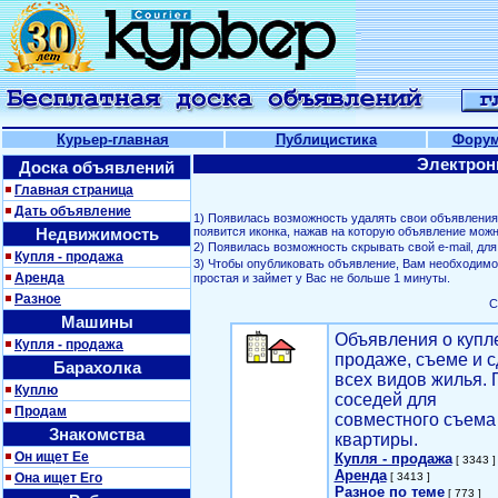
Курьер-главная
Публицистика
Фору
Электрон
Доска объявлений
Главная страница
Дать объявление
1) Появилась возможность удалять свои объявлени
Недвижимость
появится иконка, нажав на которую объявление можн
2) Появилась возможность скрывать свой е-mail, д
Купля - продажа
3) Чтобы опубликовать объявление, Вам необходим
Аренда
простая и займет у Вас не больше 1 минуты.
Разное
С
Машины
Объявления о купл
Купля - продажа
продаже, съеме и с
Барахолка
всех видов жилья. 
Куплю
соседей для
Продам
совместного съема
Знакомства
квартиры.
Он ищет Ее
Купля - продажа
[ 3343 ]
Аренда
Она ищет Его
[ 3413 ]
Разное по теме
[ 773 ]