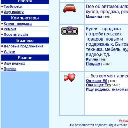
Работа
Все об автомобилях
Требуются
купля, продажа, ре
Ищу работу
Машины
[ 698 ]
Компьютеры
Купля - продажа
Купля - продажа
Ремонт
потребительских
Посетите сайт
товаров, новых и
Бизнесс
подержаных. Быто
Деловые предложения
техника, мебель, ау
Услуги
видео,и т.д.
Разное
Куплю
[ 468 ]
Ищу родных
Продам
[ 3382 ]
Прочее
... без комментарие
Он ищет Её
[ 460 ]
Она ищет Его
[ 444 ]
Ищу родных, знакомы
Уваж
Не разрешается подавать одно и то же