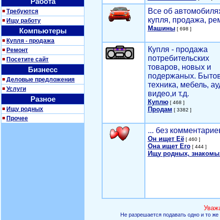
Работа
Все об автомобилях
Требуются
купля, продажа, ре
Ищу работу
Машины
[ 698 ]
Компьютеры
Купля - продажа
Купля - продажа
Ремонт
потребительских
Посетите сайт
товаров, новых и
Бизнесс
подержаных. Быто
Деловые предложения
техника, мебель, ау
Услуги
видео,и т.д.
Разное
Куплю
[ 468 ]
Ищу родных
Продам
[ 3382 ]
Прочее
... без комментарие
Он ищет Её
[ 460 ]
Она ищет Его
[ 444 ]
Ищу родных, знакомы
Уваж
Не разрешается подавать одно и то же