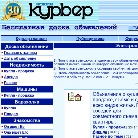
Курьер-главная
Публицистика
Фору
Электрон
Доска объявлений
Главная страница
Дать объявление
1) Появилась возможность удалять свои объявлени
Недвижимость
появится иконка, нажав на которую объявление можн
2) Появилась возможность скрывать свой е-mail, д
Купля - продажа
3) Чтобы опубликовать объявление, Вам необходим
Аренда
простая и займет у Вас не больше 1 минуты.
Разное
С
Машины
Объявления о купл
Купля - продажа
продаже, съеме и с
Барахолка
всех видов жилья. 
Куплю
соседей для
Продам
совместного съема
Знакомства
квартиры.
Он ищет Ее
Купля - продажа
[ 3343 ]
Аренда
Она ищет Его
[ 3413 ]
Разное по теме
[ 773 ]