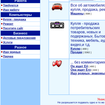
Работа
Все об автомобилях
Требуются
купля, продажа, ре
Ищу работу
Машины
[ 698 ]
Компьютеры
Купля - продажа
Купля - продажа
Ремонт
потребительских
Посетите сайт
товаров, новых и
Бизнесс
подержаных. Быто
Деловые предложения
техника, мебель, ау
Услуги
видео,и т.д.
Разное
Куплю
[ 468 ]
Ищу родных
Продам
[ 3382 ]
Прочее
... без комментарие
Он ищет Её
[ 460 ]
Она ищет Его
[ 444 ]
Ищу родных, знакомы
Уваж
Не разрешается подавать одно и то же