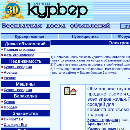
Курьер-главная
Публицистика
Фору
Электрон
Доска объявлений
Главная страница
Дать объявление
1) Появилась возможность удалять свои объявлени
Недвижимость
появится иконка, нажав на которую объявление можн
2) Появилась возможность скрывать свой е-mail, д
Купля - продажа
3) Чтобы опубликовать объявление, Вам необходим
Аренда
простая и займет у Вас не больше 1 минуты.
Разное
С
Машины
Объявления о купл
Купля - продажа
продаже, съеме и с
Барахолка
всех видов жилья. 
Куплю
соседей для
Продам
совместного съема
Знакомства
квартиры.
Он ищет Ее
Купля - продажа
[ 3343 ]
Аренда
Она ищет Его
[ 3413 ]
Разное по теме
[ 773 ]