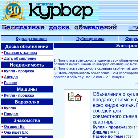
Курьер-главная
Публицистика
Фору
Электрон
Доска объявлений
Главная страница
Дать объявление
1) Появилась возможность удалять свои объявлени
Недвижимость
появится иконка, нажав на которую объявление можн
2) Появилась возможность скрывать свой е-mail, д
Купля - продажа
3) Чтобы опубликовать объявление, Вам необходим
Аренда
простая и займет у Вас не больше 1 минуты.
Разное
С
Машины
Объявления о купл
Купля - продажа
продаже, съеме и с
Барахолка
всех видов жилья. 
Куплю
соседей для
Продам
совместного съема
Знакомства
квартиры.
Он ищет Ее
Купля - продажа
[ 3343 ]
Аренда
Она ищет Его
[ 3413 ]
Разное по теме
[ 773 ]