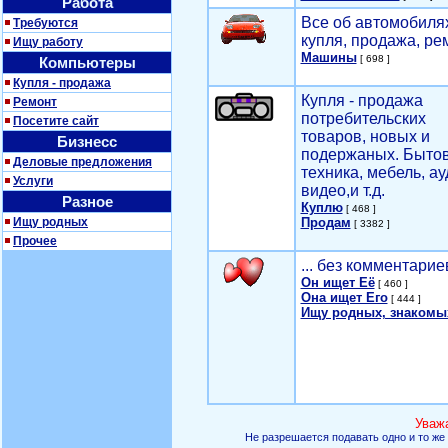
Работа
Все об автомобилях
Требуются
купля, продажа, ре
Ищу работу
Машины
[ 698 ]
Компьютеры
Купля - продажа
Купля - продажа
Ремонт
потребительских
Посетите сайт
товаров, новых и
Бизнесс
подержаных. Быто
Деловые предложения
техника, мебель, ау
Услуги
видео,и т.д.
Разное
Куплю
[ 468 ]
Ищу родных
Продам
[ 3382 ]
Прочее
... без комментарие
Он ищет Её
[ 460 ]
Она ищет Его
[ 444 ]
Ищу родных, знакомы
Уваж
Не разрешается подавать одно и то же