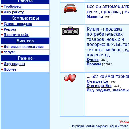
Работа
Все об автомобилях
Требуются
купля, продажа, ре
Ищу работу
Машины
[ 698 ]
Компьютеры
Купля - продажа
Купля - продажа
Ремонт
потребительских
Посетите сайт
товаров, новых и
Бизнесс
подержаных. Быто
Деловые предложения
техника, мебель, ау
Услуги
видео,и т.д.
Разное
Куплю
[ 468 ]
Ищу родных
Продам
[ 3382 ]
Прочее
... без комментарие
Он ищет Её
[ 460 ]
Она ищет Его
[ 444 ]
Ищу родных, знакомы
Уваж
Не разрешается подавать одно и то же