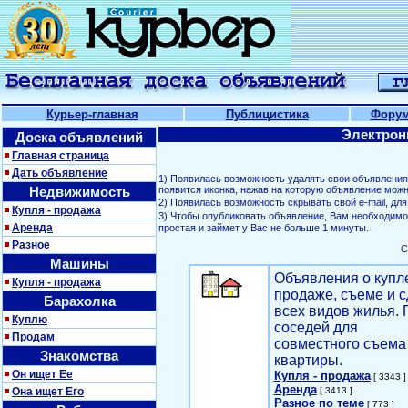
Курьер-главная
Публицистика
Фору
Электрон
Доска объявлений
Главная страница
Дать объявление
1) Появилась возможность удалять свои объявлени
Недвижимость
появится иконка, нажав на которую объявление можн
2) Появилась возможность скрывать свой е-mail, д
Купля - продажа
3) Чтобы опубликовать объявление, Вам необходим
Аренда
простая и займет у Вас не больше 1 минуты.
Разное
С
Машины
Объявления о купл
Купля - продажа
продаже, съеме и с
Барахолка
всех видов жилья. 
Куплю
соседей для
Продам
совместного съема
Знакомства
квартиры.
Он ищет Ее
Купля - продажа
[ 3343 ]
Аренда
Она ищет Его
[ 3413 ]
Разное по теме
[ 773 ]