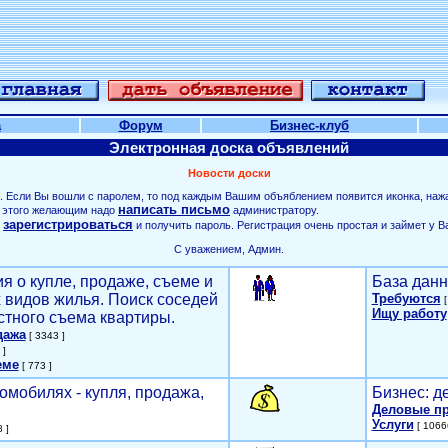
а
Форум
Бизнес-клуб
Электронная доска объявлений
Новости доски
. Если Вы вошли с паролем, то под каждым Вашим объяблением появится иконка, наж
написать письмо
ля этого желающим надо
администратору.
зарегистрироваться
о
и получить пароль. Регистрация очень простая и займет у В
С уважением, Админ.
я о купле, продаже, съеме и
База данн
х видов жилья. Поиск соседей
Требуются
[
Ищу работу
стного съема квартиры.
дажа
[ 3343 ]
 ]
еме
[ 773 ]
омобилях - купля, продажа,
Бизнес: д
Деловые п
Услуги
[ 1066
 ]