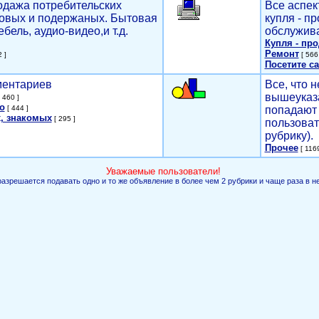
родажа потребительских
Все аспек
новых и подержаных. Бытовая
купля - п
ебель, аудио-видео,и т.д.
обслужива
Купля - пр
Ремонт
 ]
[ 566 
Посетите са
мментариев
Все, что н
вышеуказ
 460 ]
о
[ 444 ]
попадают 
, знакомых
[ 295 ]
пользоват
рубрику).
Прочее
[ 1169
Уважаемые пользователи!
разрешается подавать одно и то же объявление в более чем 2 рубрики и чаще раза в н