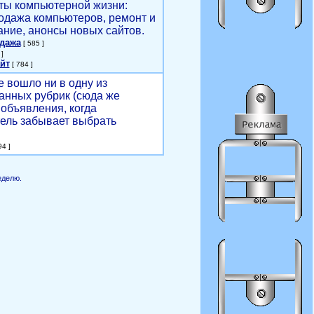
ты компьютерной жизни:
родажа компьютеров, ремонт и
ние, анонсы новых сайтов.
одажа
[ 585 ]
]
йт
[ 784 ]
е вошло ни в одну из
анных рубрик (сюда же
объявления, когда
ель забывает выбрать
4 ]
еделю.