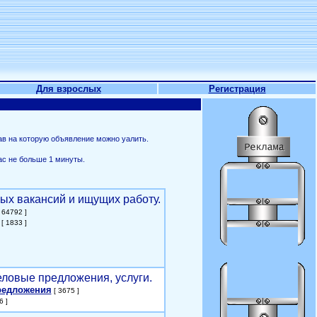
Для взрослых
Регистрация
ав на которую объявление можно уалить.
ас не больше 1 минуты.
ых вакансий и ищущих работу.
 64792 ]
[ 1833 ]
еловые предложения, услуги.
редложения
[ 3675 ]
6 ]