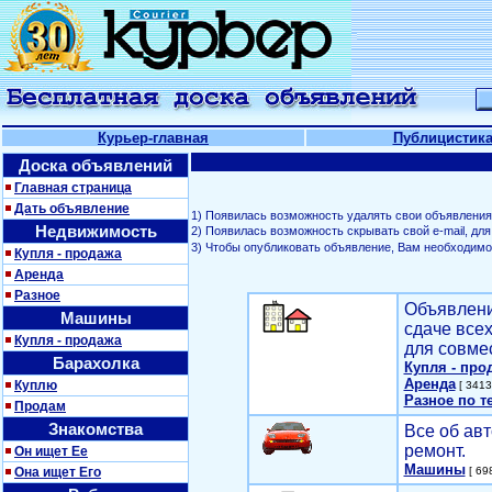
Курьер-главная
Публицистик
Доска объявлений
Главная страница
Дать объявление
1) Появилась возможность удалять свои объявления
Недвижимость
2) Появилась возможность скрывать свой е-mail, д
3) Чтобы опубликовать объявление, Вам необходим
Купля - продажа
Аренда
Разное
Объявлени
Машины
сдаче все
Купля - продажа
для совме
Барахолка
Купля - про
Аренда
Куплю
[ 3413
Разное по т
Продам
Знакомства
Все об авт
ремонт.
Он ищет Ее
Машины
Она ищет Его
[ 698