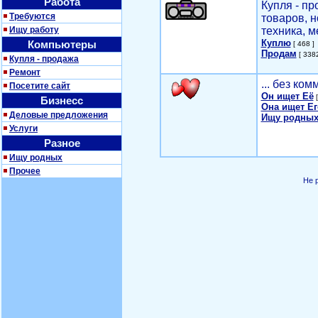
Работа
Купля - п
Требуются
товаров, 
Ищу работу
техника, м
Куплю
Компьютеры
[ 468 ]
Продам
[ 3382
Купля - продажа
Ремонт
... без ко
Посетите сайт
Он ищет Её
[
Бизнесс
Она ищет Ег
Деловые предложения
Ищу родных
Услуги
Разное
Ищу родных
Прочее
Не 