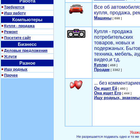
Работа
Все об автомобилях
Требуются
купля, продажа, ре
Ищу работу
Машины
[ 698 ]
Компьютеры
Купля - продажа
Купля - продажа
Ремонт
потребительских
Посетите сайт
товаров, новых и
Бизнесс
подержаных. Быто
Деловые предложения
техника, мебель, ау
Услуги
видео,и т.д.
Разное
Куплю
[ 468 ]
Ищу родных
Продам
[ 3382 ]
Прочее
... без комментарие
Он ищет Её
[ 460 ]
Она ищет Его
[ 444 ]
Ищу родных, знакомы
Уваж
Не разрешается подавать одно и то же