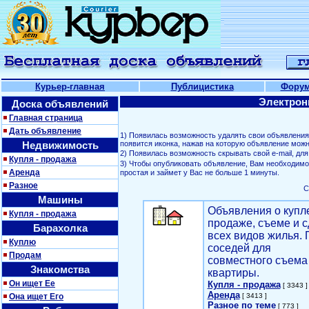
Курьер-главная
Публицистика
Фору
Электрон
Доска объявлений
Главная страница
Дать объявление
1) Появилась возможность удалять свои объявлени
Недвижимость
появится иконка, нажав на которую объявление можн
2) Появилась возможность скрывать свой е-mail, д
Купля - продажа
3) Чтобы опубликовать объявление, Вам необходим
Аренда
простая и займет у Вас не больше 1 минуты.
Разное
С
Машины
Объявления о купл
Купля - продажа
продаже, съеме и с
Барахолка
всех видов жилья. 
Куплю
соседей для
Продам
совместного съема
Знакомства
квартиры.
Он ищет Ее
Купля - продажа
[ 3343 ]
Аренда
Она ищет Его
[ 3413 ]
Разное по теме
[ 773 ]