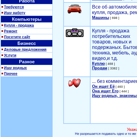
Работа
Все об автомобилях
Требуются
купля, продажа, ре
Ищу работу
Машины
[ 698 ]
Компьютеры
Купля - продажа
Купля - продажа
Ремонт
потребительских
Посетите сайт
товаров, новых и
Бизнесс
подержаных. Быто
Деловые предложения
техника, мебель, ау
Услуги
видео,и т.д.
Разное
Куплю
[ 468 ]
Ищу родных
Продам
[ 3382 ]
Прочее
... без комментарие
Он ищет Её
[ 460 ]
Она ищет Его
[ 444 ]
Ищу родных, знакомы
Уваж
Не разрешается подавать одно и то же