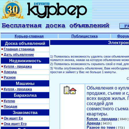
Курьер-главная
Публицистика
Фору
Электрон
Доска объявлений
Главная страница
Дать объявление
1) Появилась возможность удалять свои объявлени
Недвижимость
появится иконка, нажав на которую объявление можн
2) Появилась возможность скрывать свой е-mail, д
Купля - продажа
3) Чтобы опубликовать объявление, Вам необходим
Аренда
простая и займет у Вас не больше 1 минуты.
Разное
С
Машины
Объявления о купл
Купля - продажа
продаже, съеме и с
Барахолка
всех видов жилья. 
Куплю
соседей для
Продам
совместного съема
Знакомства
квартиры.
Он ищет Ее
Купля - продажа
[ 3343 ]
Аренда
Она ищет Его
[ 3413 ]
Разное по теме
[ 773 ]