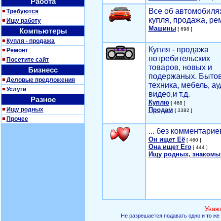
Работа
Все об автомобилях
Требуются
купля, продажа, ре
Ищу работу
Машины
[ 698 ]
Компьютеры
Купля - продажа
Купля - продажа
Ремонт
потребительских
Посетите сайт
товаров, новых и
Бизнесс
подержаных. Быто
Деловые предложения
техника, мебель, ау
Услуги
видео,и т.д.
Разное
Куплю
[ 468 ]
Ищу родных
Продам
[ 3382 ]
Прочее
... без комментарие
Он ищет Её
[ 460 ]
Она ищет Его
[ 444 ]
Ищу родных, знакомы
Уваж
Не разрешается подавать одно и то же