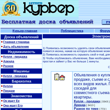
Курьер-главная
Публицистика
Фору
Электрон
Доска объявлений
Главная страница
Дать объявление
1) Появилась возможность удалять свои объявлени
Недвижимость
появится иконка, нажав на которую объявление можн
2) Появилась возможность скрывать свой е-mail, д
Купля - продажа
3) Чтобы опубликовать объявление, Вам необходим
Аренда
простая и займет у Вас не больше 1 минуты.
Разное
С
Машины
Объявления о купл
Купля - продажа
продаже, съеме и с
Барахолка
всех видов жилья. 
Куплю
соседей для
Продам
совместного съема
Знакомства
квартиры.
Он ищет Ее
Купля - продажа
[ 3343 ]
Аренда
Она ищет Его
[ 3413 ]
Разное по теме
[ 773 ]