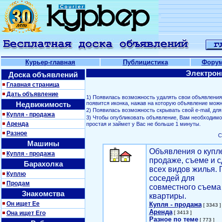
Курьер-главная
Публицистика
Фору
Электрон
Доска объявлений
Главная страница
Дать объявление
1) Появилась возможность удалять свои объявлени
Недвижимость
появится иконка, нажав на которую объявление можн
2) Появилась возможность скрывать свой е-mail, д
Купля - продажа
3) Чтобы опубликовать объявление, Вам необходим
Аренда
простая и займет у Вас не больше 1 минуты.
Разное
С
Машины
Объявления о купл
Купля - продажа
продаже, съеме и с
Барахолка
всех видов жилья. 
Куплю
соседей для
Продам
совместного съема
Знакомства
квартиры.
Он ищет Ее
Купля - продажа
[ 3343 ]
Аренда
Она ищет Его
[ 3413 ]
Разное по теме
[ 773 ]