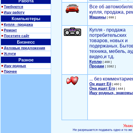
Работа
Все об автомобилях
Требуются
купля, продажа, ре
Ищу работу
Машины
[ 698 ]
Компьютеры
Купля - продажа
Купля - продажа
Ремонт
потребительских
Посетите сайт
товаров, новых и
Бизнесс
подержаных. Быто
Деловые предложения
техника, мебель, ау
Услуги
видео,и т.д.
Разное
Куплю
[ 468 ]
Ищу родных
Продам
[ 3382 ]
Прочее
... без комментарие
Он ищет Её
[ 460 ]
Она ищет Его
[ 444 ]
Ищу родных, знакомы
Уваж
Не разрешается подавать одно и то же