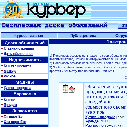
Курьер-главная
Публицистика
Фору
Электрон
Доска объявлений
Главная страница
Дать объявление
1) Появилась возможность удалять свои объявлени
Недвижимость
появится иконка, нажав на которую объявление можн
2) Появилась возможность скрывать свой е-mail, д
Купля - продажа
3) Чтобы опубликовать объявление, Вам необходим
Аренда
простая и займет у Вас не больше 1 минуты.
Разное
С
Машины
Объявления о купл
Купля - продажа
продаже, съеме и с
Барахолка
всех видов жилья. 
Куплю
соседей для
Продам
совместного съема
Знакомства
квартиры.
Он ищет Ее
Купля - продажа
[ 3343 ]
Аренда
Она ищет Его
[ 3413 ]
Разное по теме
[ 773 ]