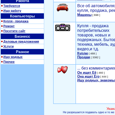
Работа
Все об автомобилях
Требуются
купля, продажа, ре
Ищу работу
Машины
[ 698 ]
Компьютеры
Купля - продажа
Купля - продажа
Ремонт
потребительских
Посетите сайт
товаров, новых и
Бизнесс
подержаных. Быто
Деловые предложения
техника, мебель, ау
Услуги
видео,и т.д.
Разное
Куплю
[ 468 ]
Ищу родных
Продам
[ 3382 ]
Прочее
... без комментарие
Он ищет Её
[ 460 ]
Она ищет Его
[ 444 ]
Ищу родных, знакомы
Уваж
Не разрешается подавать одно и то же