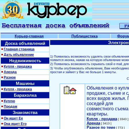
Курьер-главная
Публицистика
Фору
Электрон
Доска объявлений
Главная страница
Дать объявление
1) Появилась возможность удалять свои объявлени
Недвижимость
появится иконка, нажав на которую объявление можн
2) Появилась возможность скрывать свой е-mail, д
Купля - продажа
3) Чтобы опубликовать объявление, Вам необходим
Аренда
простая и займет у Вас не больше 1 минуты.
Разное
С
Машины
Объявления о купл
Купля - продажа
продаже, съеме и с
Барахолка
всех видов жилья. 
Куплю
соседей для
Продам
совместного съема
Знакомства
квартиры.
Он ищет Ее
Купля - продажа
[ 3343 ]
Аренда
Она ищет Его
[ 3413 ]
Разное по теме
[ 773 ]