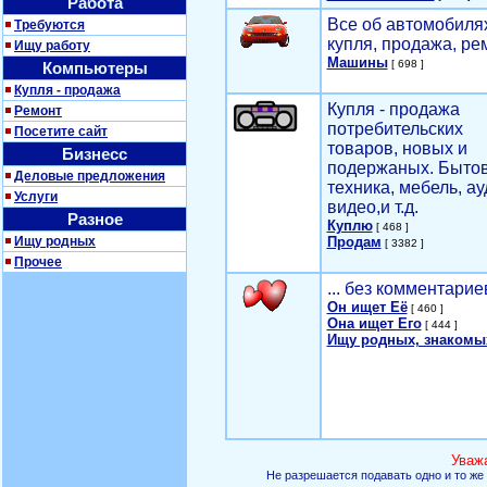
Работа
Все об автомобилях
Требуются
купля, продажа, ре
Ищу работу
Машины
[ 698 ]
Компьютеры
Купля - продажа
Купля - продажа
Ремонт
потребительских
Посетите сайт
товаров, новых и
Бизнесс
подержаных. Быто
Деловые предложения
техника, мебель, ау
Услуги
видео,и т.д.
Разное
Куплю
[ 468 ]
Ищу родных
Продам
[ 3382 ]
Прочее
... без комментарие
Он ищет Её
[ 460 ]
Она ищет Его
[ 444 ]
Ищу родных, знакомы
Уваж
Не разрешается подавать одно и то же