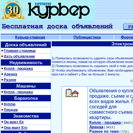
Курьер-главная
Публицистика
Фору
Электрон
Доска объявлений
Главная страница
Дать объявление
1) Появилась возможность удалять свои объявлени
Недвижимость
появится иконка, нажав на которую объявление можн
2) Появилась возможность скрывать свой е-mail, д
Купля - продажа
3) Чтобы опубликовать объявление, Вам необходим
Аренда
простая и займет у Вас не больше 1 минуты.
Разное
С
Машины
Объявления о купл
Купля - продажа
продаже, съеме и с
Барахолка
всех видов жилья. 
Куплю
соседей для
Продам
совместного съема
Знакомства
квартиры.
Он ищет Ее
Купля - продажа
[ 3343 ]
Аренда
Она ищет Его
[ 3413 ]
Разное по теме
[ 773 ]