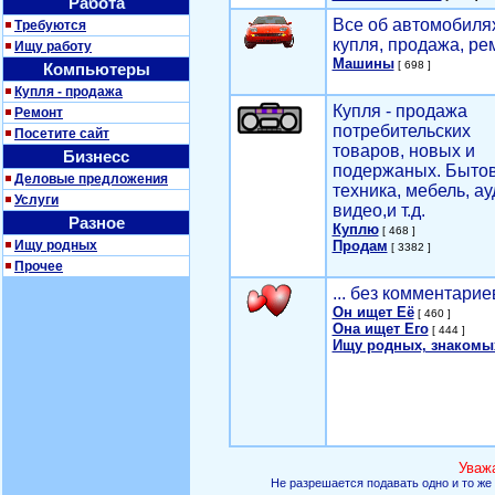
Работа
Все об автомобилях
Требуются
купля, продажа, ре
Ищу работу
Машины
[ 698 ]
Компьютеры
Купля - продажа
Купля - продажа
Ремонт
потребительских
Посетите сайт
товаров, новых и
Бизнесс
подержаных. Быто
Деловые предложения
техника, мебель, ау
Услуги
видео,и т.д.
Разное
Куплю
[ 468 ]
Ищу родных
Продам
[ 3382 ]
Прочее
... без комментарие
Он ищет Её
[ 460 ]
Она ищет Его
[ 444 ]
Ищу родных, знакомы
Уваж
Не разрешается подавать одно и то же