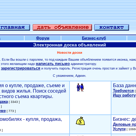
а
Форум
Бизнес-клуб
Электронная доска объявлений
Новости доски
. Если Вы вошли с паролем, то под каждым Вашим объяблением появится иконка, наж
написать письмо
ля этого желающим надо
администратору.
зарегистрироваться
о
и получить пароль. Регистрация очень простая и займет у В
С уважением, Админ.
я о купле, продаже, съеме и
База данн
х видов жилья. Поиск соседей
Требуются
[
Ищу работу
стного съема квартиры.
дажа
[ 3343 ]
 ]
еме
[ 773 ]
омобилях - купля, продажа,
Бизнес: д
Деловые п
Услуги
[ 1066
 ]