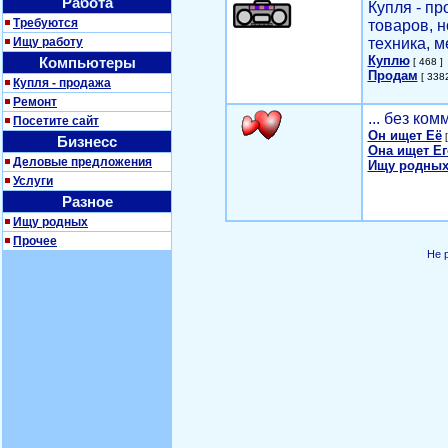
Работа
Купля - п
Требуются
товаров, 
Ищу работу
техника, м
Куплю
Компьютеры
[ 468 ]
Продам
[ 3382
Купля - продажа
Ремонт
... без ко
Посетите сайт
Он ищет Её
[
Бизнесс
Она ищет Ег
Деловые предложения
Ищу родных
Услуги
Разное
Ищу родных
Прочее
Не 