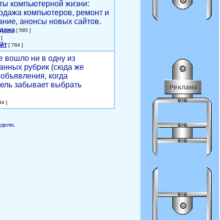
ты компьютерной жизни:
родажа компьютеров, ремонт и
ние, анонсы новых сайтов.
одажа
[ 585 ]
]
йт
[ 784 ]
е вошло ни в одну из
анных рубрик (сюда же
объявления, когда
ель забывает выбрать
4 ]
еделю.