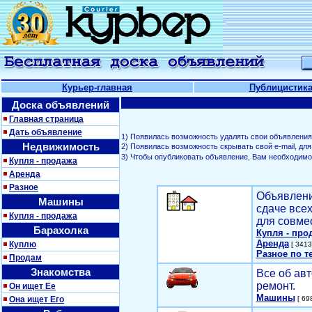
Курьер-главная
Публицистик
Доска объявлений
Главная страница
Дать объявление
1) Появилась возможность удалять свои объявления
Недвижимость
2) Появилась возможность скрывать свой е-mail, д
3) Чтобы опубликовать объявление, Вам необходим
Купля - продажа
Аренда
Разное
Объявлени
Машины
сдаче все
Купля - продажа
для совме
Барахолка
Купля - про
Аренда
Куплю
[ 3413
Разное по т
Продам
Знакомства
Все об авт
ремонт.
Он ищет Ее
Машины
Она ищет Его
[ 698