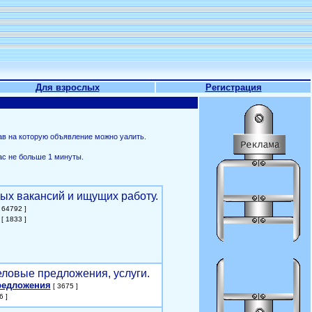
Для взрослых
Регистрация
ав на которую объявление можно уалить.
ас не больше 1 минуты.
ых вакансий и ищущих работу.
 64792 ]
[ 1833 ]
еловые предложения, услуги.
редложения
[ 3675 ]
6 ]