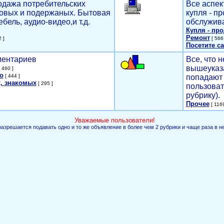
родажа потребительских
Все аспек
новых и подержаных. Бытовая
купля - п
ебель, аудио-видео,и т.д.
обслужива
Купля - пр
Ремонт
 ]
[ 566 
Посетите са
мментариев
Все, что н
вышеуказ
 460 ]
о
[ 444 ]
попадают 
, знакомых
[ 295 ]
пользоват
рубрику).
Прочее
[ 1169
Уважаемые пользователи!
разрешается подавать одно и то же объявление в более чем 2 рубрики и чаще раза в н