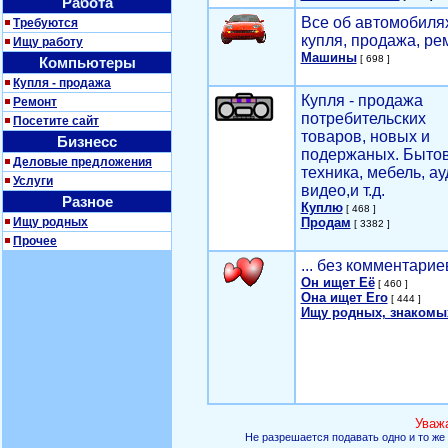
Работа
Все об автомобилях
Требуются
купля, продажа, ре
Ищу работу
Машины
[ 698 ]
Компьютеры
Купля - продажа
Купля - продажа
Ремонт
потребительских
Посетите сайт
товаров, новых и
Бизнесс
подержаных. Быто
Деловые предложения
техника, мебель, ау
Услуги
видео,и т.д.
Разное
Куплю
[ 468 ]
Ищу родных
Продам
[ 3382 ]
Прочее
... без комментарие
Он ищет Её
[ 460 ]
Она ищет Его
[ 444 ]
Ищу родных, знакомы
Уваж
Не разрешается подавать одно и то же