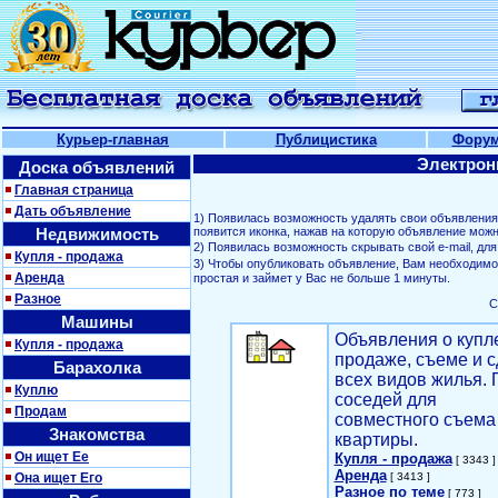
Курьер-главная
Публицистика
Фору
Электрон
Доска объявлений
Главная страница
Дать объявление
1) Появилась возможность удалять свои объявлени
Недвижимость
появится иконка, нажав на которую объявление можн
2) Появилась возможность скрывать свой е-mail, д
Купля - продажа
3) Чтобы опубликовать объявление, Вам необходим
Аренда
простая и займет у Вас не больше 1 минуты.
Разное
С
Машины
Объявления о купл
Купля - продажа
продаже, съеме и с
Барахолка
всех видов жилья. 
Куплю
соседей для
Продам
совместного съема
Знакомства
квартиры.
Он ищет Ее
Купля - продажа
[ 3343 ]
Аренда
Она ищет Его
[ 3413 ]
Разное по теме
[ 773 ]