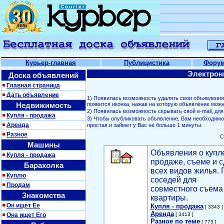
Курьер-главная
Публицистика
Фору
Электрон
Доска объявлений
Главная страница
Дать объявление
1) Появилась возможность удалять свои объявлени
Недвижимость
появится иконка, нажав на которую объявление можн
2) Появилась возможность скрывать свой е-mail, д
Купля - продажа
3) Чтобы опубликовать объявление, Вам необходим
Аренда
простая и займет у Вас не больше 1 минуты.
Разное
С
Машины
Объявления о купл
Купля - продажа
продаже, съеме и с
Барахолка
всех видов жилья. 
Куплю
соседей для
Продам
совместного съема
Знакомства
квартиры.
Он ищет Ее
Купля - продажа
[ 3343 ]
Аренда
Она ищет Его
[ 3413 ]
Разное по теме
[ 773 ]