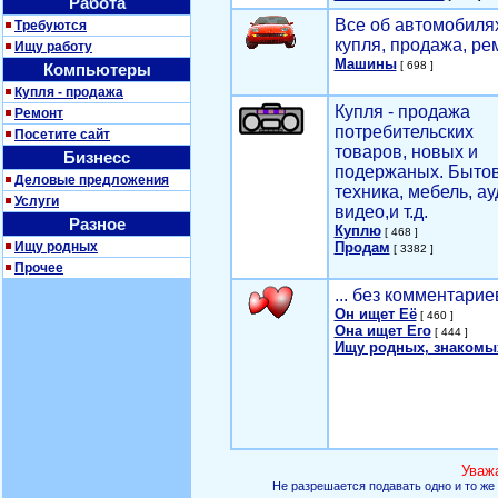
Работа
Все об автомобилях
Требуются
купля, продажа, ре
Ищу работу
Машины
[ 698 ]
Компьютеры
Купля - продажа
Купля - продажа
Ремонт
потребительских
Посетите сайт
товаров, новых и
Бизнесс
подержаных. Быто
Деловые предложения
техника, мебель, ау
Услуги
видео,и т.д.
Разное
Куплю
[ 468 ]
Ищу родных
Продам
[ 3382 ]
Прочее
... без комментарие
Он ищет Её
[ 460 ]
Она ищет Его
[ 444 ]
Ищу родных, знакомы
Уваж
Не разрешается подавать одно и то же