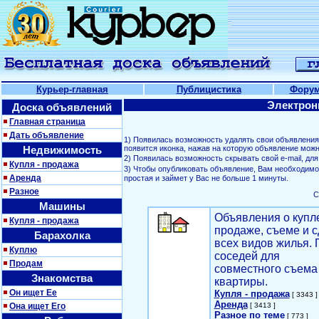
Курьер-главная
Публицистика
Фору
Электрон
Доска объявлений
Главная страница
Дать объявление
1) Появилась возможность удалять свои объявлени
Недвижимость
появится иконка, нажав на которую объявление можн
2) Появилась возможность скрывать свой е-mail, д
Купля - продажа
3) Чтобы опубликовать объявление, Вам необходим
Аренда
простая и займет у Вас не больше 1 минуты.
Разное
С
Машины
Объявления о купл
Купля - продажа
продаже, съеме и с
Барахолка
всех видов жилья. 
Куплю
соседей для
Продам
совместного съема
Знакомства
квартиры.
Он ищет Ее
Купля - продажа
[ 3343 ]
Аренда
Она ищет Его
[ 3413 ]
Разное по теме
[ 773 ]