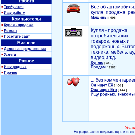
Работа
Все об автомобилях
Требуются
купля, продажа, ре
Ищу работу
Машины
[ 698 ]
Компьютеры
Купля - продажа
Купля - продажа
Ремонт
потребительских
Посетите сайт
товаров, новых и
Бизнесс
подержаных. Быто
Деловые предложения
техника, мебель, ау
Услуги
видео,и т.д.
Разное
Куплю
[ 468 ]
Ищу родных
Продам
[ 3382 ]
Прочее
... без комментарие
Он ищет Её
[ 460 ]
Она ищет Его
[ 444 ]
Ищу родных, знакомы
Уваж
Не разрешается подавать одно и то же