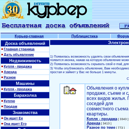
Курьер-главная
Публицистика
Фору
Электрон
Доска объявлений
Главная страница
Дать объявление
1) Появилась возможность удалять свои объявлени
Недвижимость
появится иконка, нажав на которую объявление можн
2) Появилась возможность скрывать свой е-mail, д
Купля - продажа
3) Чтобы опубликовать объявление, Вам необходим
Аренда
простая и займет у Вас не больше 1 минуты.
Разное
С
Машины
Объявления о купл
Купля - продажа
продаже, съеме и с
Барахолка
всех видов жилья. 
Куплю
соседей для
Продам
совместного съема
Знакомства
квартиры.
Он ищет Ее
Купля - продажа
[ 3343 ]
Аренда
Она ищет Его
[ 3413 ]
Разное по теме
[ 773 ]