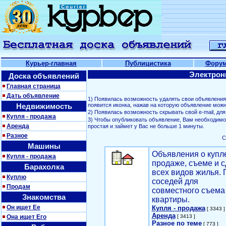
Курьер-главная
Публицистика
Фору
Электрон
Доска объявлений
Главная страница
Дать объявление
1) Появилась возможность удалять свои объявлени
Недвижимость
появится иконка, нажав на которую объявление можн
2) Появилась возможность скрывать свой е-mail, д
Купля - продажа
3) Чтобы опубликовать объявление, Вам необходим
Аренда
простая и займет у Вас не больше 1 минуты.
Разное
С
Машины
Объявления о купл
Купля - продажа
продаже, съеме и с
Барахолка
всех видов жилья. 
Куплю
соседей для
Продам
совместного съема
Знакомства
квартиры.
Он ищет Ее
Купля - продажа
[ 3343 ]
Аренда
Она ищет Его
[ 3413 ]
Разное по теме
[ 773 ]