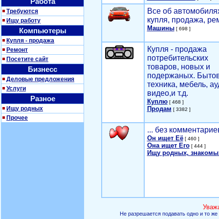
Работа
Все об автомобилях
Требуются
купля, продажа, ре
Ищу работу
Машины
[ 698 ]
Компьютеры
Купля - продажа
Купля - продажа
Ремонт
потребительских
Посетите сайт
товаров, новых и
Бизнесс
подержаных. Быто
Деловые предложения
техника, мебель, ау
Услуги
видео,и т.д.
Разное
Куплю
[ 468 ]
Ищу родных
Продам
[ 3382 ]
Прочее
... без комментарие
Он ищет Её
[ 460 ]
Она ищет Его
[ 444 ]
Ищу родных, знакомы
Уваж
Не разрешается подавать одно и то же