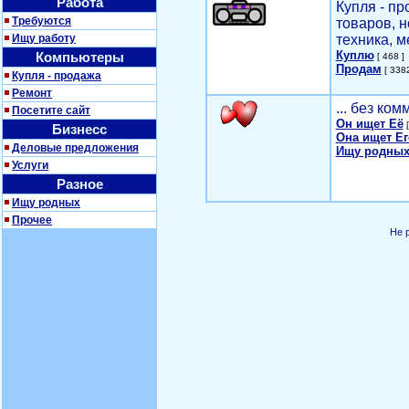
Работа
Купля - п
Требуются
товаров, 
Ищу работу
техника, м
Куплю
Компьютеры
[ 468 ]
Продам
[ 3382
Купля - продажа
Ремонт
... без ко
Посетите сайт
Он ищет Её
[
Бизнесс
Она ищет Ег
Деловые предложения
Ищу родных
Услуги
Разное
Ищу родных
Прочее
Не 