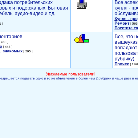
родажа потребительских
Все аспек
новых и подержаных. Бытовая
купля - п
ебель, аудио-видео,и т.д.
обслужива
Купля - пр
Ремонт
 ]
[ 566 
Посетите са
мментариев
Все, что н
вышеуказ
 460 ]
о
[ 444 ]
попадают 
, знакомых
[ 295 ]
пользоват
рубрику).
Прочее
[ 1169
Уважаемые пользователи!
разрешается подавать одно и то же объявление в более чем 2 рубрики и чаще раза в н