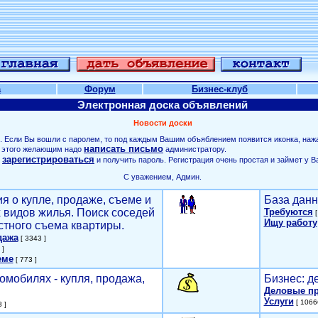
а
Форум
Бизнес-клуб
Электронная доска объявлений
Новости доски
. Если Вы вошли с паролем, то под каждым Вашим объяблением появится иконка, наж
написать письмо
ля этого желающим надо
администратору.
зарегистрироваться
о
и получить пароль. Регистрация очень простая и займет у В
С уважением, Админ.
я о купле, продаже, съеме и
База данн
х видов жилья. Поиск соседей
Требуются
[
Ищу работу
стного съема квартиры.
дажа
[ 3343 ]
 ]
еме
[ 773 ]
омобилях - купля, продажа,
Бизнес: д
Деловые п
Услуги
[ 1066
 ]