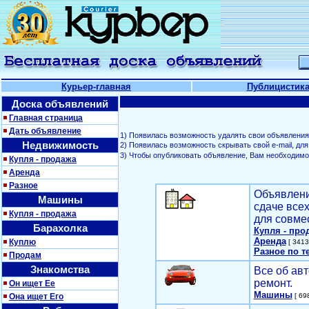
Курьер-главная
Публицистик
Доска объявлений
Главная страница
Дать объявление
1) Появилась возможность удалять свои объявления
Недвижимость
2) Появилась возможность скрывать свой е-mail, д
3) Чтобы опубликовать объявление, Вам необходим
Купля - продажа
Аренда
Разное
Объявлени
Машины
сдаче все
Купля - продажа
для совме
Барахолка
Купля - про
Аренда
Куплю
[ 3413
Разное по т
Продам
Знакомства
Все об авт
ремонт.
Он ищет Ее
Машины
Она ищет Его
[ 698