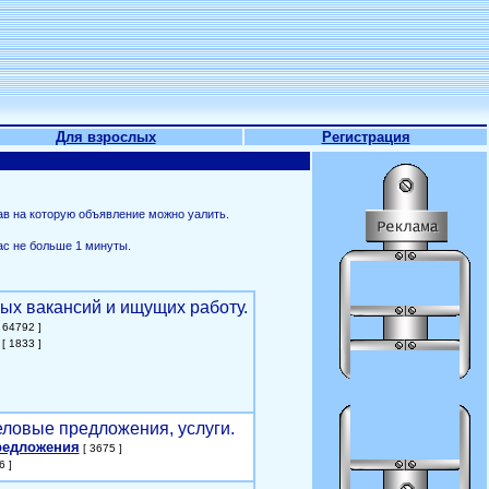
Для взрослых
Регистрация
ав на которую объявление можно уалить.
ас не больше 1 минуты.
ых вакансий и ищущих работу.
 64792 ]
[ 1833 ]
еловые предложения, услуги.
редложения
[ 3675 ]
6 ]