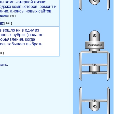
ты компьютерной жизни:
родажа компьютеров, ремонт и
ние, анонсы новых сайтов.
одажа
[ 585 ]
]
йт
[ 784 ]
е вошло ни в одну из
анных рубрик (сюда же
объявления, когда
ель забывает выбрать
4 ]
еделю.