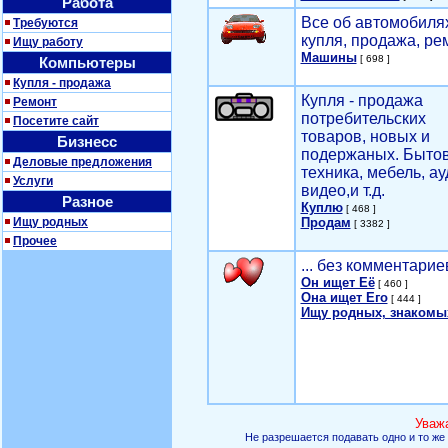
Работа
Все об автомобилях
Требуются
купля, продажа, ре
Ищу работу
Машины
[ 698 ]
Компьютеры
Купля - продажа
Купля - продажа
Ремонт
потребительских
Посетите сайт
товаров, новых и
Бизнесс
подержаных. Быто
Деловые предложения
техника, мебель, ау
Услуги
видео,и т.д.
Разное
Куплю
[ 468 ]
Ищу родных
Продам
[ 3382 ]
Прочее
... без комментарие
Он ищет Её
[ 460 ]
Она ищет Его
[ 444 ]
Ищу родных, знакомы
Уваж
Не разрешается подавать одно и то же