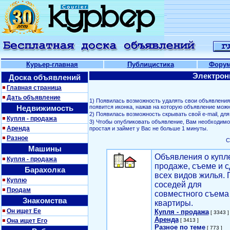
Курьер-главная
Публицистика
Фору
Электрон
Доска объявлений
Главная страница
Дать объявление
1) Появилась возможность удалять свои объявлени
Недвижимость
появится иконка, нажав на которую объявление можн
2) Появилась возможность скрывать свой е-mail, д
Купля - продажа
3) Чтобы опубликовать объявление, Вам необходим
Аренда
простая и займет у Вас не больше 1 минуты.
Разное
С
Машины
Объявления о купл
Купля - продажа
продаже, съеме и с
Барахолка
всех видов жилья. 
Куплю
соседей для
Продам
совместного съема
Знакомства
квартиры.
Он ищет Ее
Купля - продажа
[ 3343 ]
Аренда
Она ищет Его
[ 3413 ]
Разное по теме
[ 773 ]