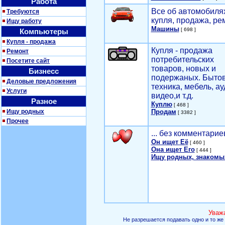
Работа
Все об автомобилях
Требуются
купля, продажа, ре
Ищу работу
Машины
[ 698 ]
Компьютеры
Купля - продажа
Купля - продажа
Ремонт
потребительских
Посетите сайт
товаров, новых и
Бизнесс
подержаных. Быто
Деловые предложения
техника, мебель, ау
Услуги
видео,и т.д.
Разное
Куплю
[ 468 ]
Ищу родных
Продам
[ 3382 ]
Прочее
... без комментарие
Он ищет Её
[ 460 ]
Она ищет Его
[ 444 ]
Ищу родных, знакомы
Уваж
Не разрешается подавать одно и то же