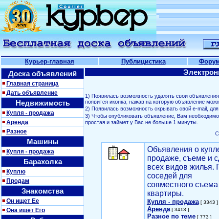
Курьер-главная
Публицистика
Фору
Электрон
Доска объявлений
Главная страница
Дать объявление
1) Появилась возможность удалять свои объявлени
Недвижимость
появится иконка, нажав на которую объявление можн
2) Появилась возможность скрывать свой е-mail, д
Купля - продажа
3) Чтобы опубликовать объявление, Вам необходим
Аренда
простая и займет у Вас не больше 1 минуты.
Разное
С
Машины
Объявления о купл
Купля - продажа
продаже, съеме и с
Барахолка
всех видов жилья. 
Куплю
соседей для
Продам
совместного съема
Знакомства
квартиры.
Он ищет Ее
Купля - продажа
[ 3343 ]
Аренда
Она ищет Его
[ 3413 ]
Разное по теме
[ 773 ]