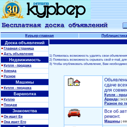
Курьер-главная
Публицистик
Доска объявлений
Главная страница
Дать объявление
1) Появилась возможность удалять свои объявления
Недвижимость
2) Появилась возможность скрывать свой е-mail, д
3) Чтобы опубликовать объявление, Вам необходим
Купля - продажа
Аренда
Разное
Объявлени
Машины
сдаче все
Купля - продажа
для совме
Барахолка
Купля - про
Аренда
Куплю
[ 3413
Разное по т
Продам
Знакомства
Все об авт
ремонт.
Он ищет Ее
Машины
Она ищет Его
[ 698