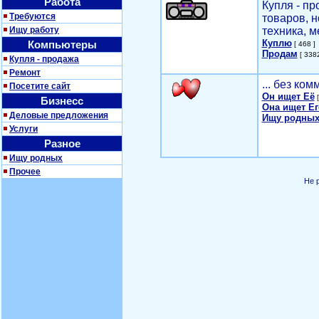
Работа
Купля - п
Требуются
товаров, 
Ищу работу
техника, м
Куплю
Компьютеры
[ 468 ]
Продам
[ 3382
Купля - продажа
Ремонт
... без ко
Посетите сайт
Он ищет Её
[
Бизнесс
Она ищет Ег
Деловые предложения
Ищу родных
Услуги
Разное
Ищу родных
Прочее
Не 