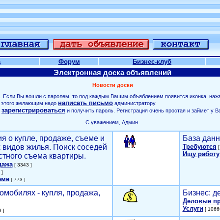
а
Форум
Бизнес-клуб
Электронная доска объявлений
Новости доски
. Если Вы вошли с паролем, то под каждым Вашим объяблением появится иконка, наж
написать письмо
ля этого желающим надо
администратору.
зарегистрироваться
о
и получить пароль. Регистрация очень простая и займет у В
С уважением, Админ.
я о купле, продаже, съеме и
База данн
х видов жилья. Поиск соседей
Требуются
[
Ищу работу
стного съема квартиры.
дажа
[ 3343 ]
 ]
еме
[ 773 ]
омобилях - купля, продажа,
Бизнес: д
Деловые п
Услуги
[ 1066
 ]