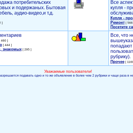
родажа потребительских
Все аспек
новых и подержаных. Бытовая
купля - п
ебель, аудио-видео,и т.д.
обслужива
Купля - пр
Ремонт
 ]
[ 566 
Посетите са
мментариев
Все, что н
вышеуказ
 460 ]
о
[ 444 ]
попадают 
, знакомых
[ 295 ]
пользоват
рубрику).
Прочее
[ 1169
Уважаемые пользователи!
разрешается подавать одно и то же объявление в более чем 2 рубрики и чаще раза в н