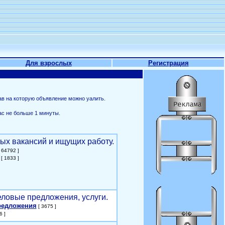
Для взрослых
Регистрация
ав на которую объявление можно уалить.
ас не больше 1 минуты.
ых вакансий и ищущих работу.
 64792 ]
[ 1833 ]
еловые предложения, услуги.
редложения
[ 3675 ]
6 ]