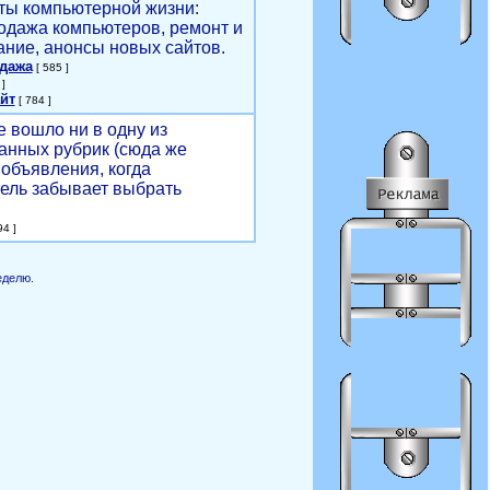
ты компьютерной жизни:
родажа компьютеров, ремонт и
ние, анонсы новых сайтов.
одажа
[ 585 ]
]
йт
[ 784 ]
е вошло ни в одну из
анных рубрик (сюда же
объявления, когда
ель забывает выбрать
4 ]
еделю.