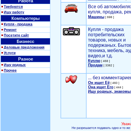
Работа
Все об автомобилях
Требуются
купля, продажа, ре
Ищу работу
Машины
[ 698 ]
Компьютеры
Купля - продажа
Купля - продажа
Ремонт
потребительских
Посетите сайт
товаров, новых и
Бизнесс
подержаных. Быто
Деловые предложения
техника, мебель, ау
Услуги
видео,и т.д.
Разное
Куплю
[ 468 ]
Ищу родных
Продам
[ 3382 ]
Прочее
... без комментарие
Он ищет Её
[ 460 ]
Она ищет Его
[ 444 ]
Ищу родных, знакомы
Уваж
Не разрешается подавать одно и то же