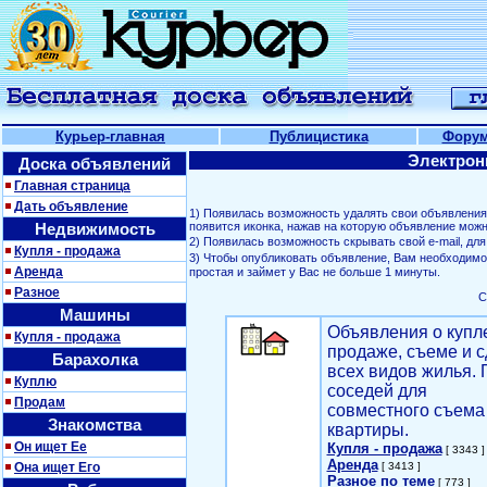
Курьер-главная
Публицистика
Фору
Электрон
Доска объявлений
Главная страница
Дать объявление
1) Появилась возможность удалять свои объявлени
Недвижимость
появится иконка, нажав на которую объявление можн
2) Появилась возможность скрывать свой е-mail, д
Купля - продажа
3) Чтобы опубликовать объявление, Вам необходим
Аренда
простая и займет у Вас не больше 1 минуты.
Разное
С
Машины
Объявления о купл
Купля - продажа
продаже, съеме и с
Барахолка
всех видов жилья. 
Куплю
соседей для
Продам
совместного съема
Знакомства
квартиры.
Он ищет Ее
Купля - продажа
[ 3343 ]
Аренда
Она ищет Его
[ 3413 ]
Разное по теме
[ 773 ]