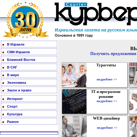
В Израиле
В
СМИ Израиля
Получить предложения 
Ближний Восток
Турагенты
В СНГ
В мире
подробнее >>
Экономика
Закон и право
IT и программи-
рование
Интернет
подробнее >>
Спорт
Культура
WEB-дизайнер
Разное
подробнее >>