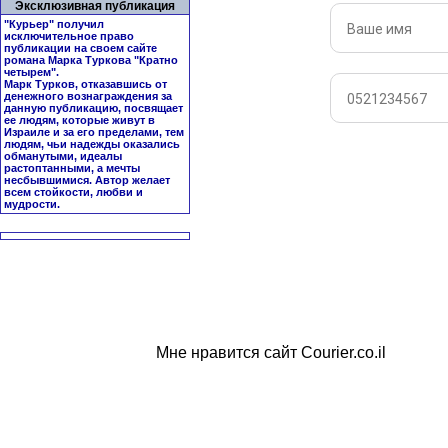
Эксклюзивная публикация
"Курьер" получил
исключительное право
публикации на своем сайте
романа Марка Туркова "
Кратно
четырем
".
Марк Турков, отказавшись от
денежного вознаграждения за
данную публикацию, посвящает
ее людям, которые живут в
Израиле и за его пределами, тем
людям, чьи надежды оказались
обманутыми, идеалы
растоптанными, а мечты
несбывшимися. Автор желает
всем стойкости, любви и
мудрости.
Мне нравится сайт Courier.co.il