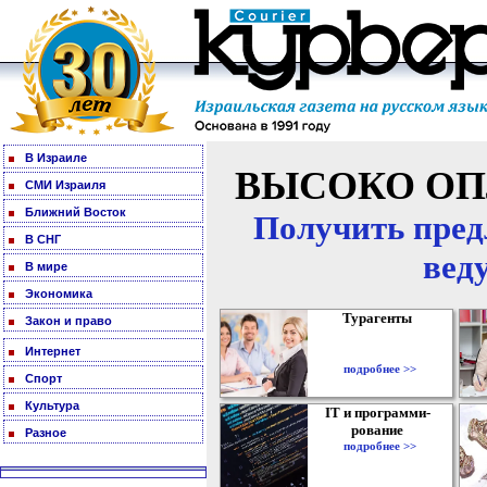
В Израиле
ВЫСОКО ОП
СМИ Израиля
Ближний Восток
Получить пред
В СНГ
вед
В мире
Экономика
Турагенты
Закон и право
Интернет
подробнее >>
Спорт
Культура
IT и программи-
рование
Разное
подробнее >>