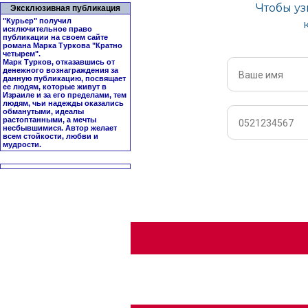
Эксклюзивная публикация
"Курьер" получил
исключительное право
публикации на своем сайте
романа Марка Туркова "
Кратно
четырем
".
Марк Турков, отказавшись от
денежного вознаграждения за
данную публикацию, посвящает
ее людям, которые живут в
Израиле и за его пределами, тем
людям, чьи надежды оказались
обманутыми, идеалы
растоптанными, а мечты
несбывшимися. Автор желает
всем стойкости, любви и
мудрости.