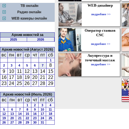
WEB-дизайнер
ТВ онлайн
Радио онлайн
подробнее >>
WEB камеры онлайн
Оператор станков
Архив новостей за
CNC
2025
2026
подробнее >>
Архив новостей (Август 2026)
вс
пн
вт
ср
чт
пт
сб
Акупрессура и
точечный массаж
1
подробнее >>
8
2
3
4
5
6
7
9
10
11
12
13
14
15
16
17
18
19
20
21
22
23
24
25
26
27
28
29
Архив новостей (Июль 2026)
вс
пн
вт
ср
чт
пт
сб
1
2
3
4
5
6
7
8
9
10
11
12
13
14
15
16
17
18
19
20
21
22
23
24
25
26
27
28
29
30
31