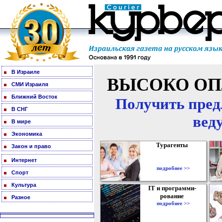
В Израиле
ВЫСОКО ОП
СМИ Израиля
Ближний Восток
Получить пред
В СНГ
вед
В мире
Экономика
Турагенты
Закон и право
Интернет
подробнее >>
Спорт
Культура
IT и программи-
рование
Разное
подробнее >>