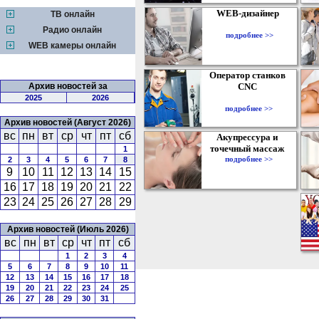
WEB-дизайнер
ТВ онлайн
Радио онлайн
подробнее >>
WEB камеры онлайн
Оператор станков
Архив новостей за
CNC
2025
2026
подробнее >>
Архив новостей (Август 2026)
вс
пн
вт
ср
чт
пт
сб
Акупрессура и
точечный массаж
1
подробнее >>
2
3
4
5
6
7
8
9
10
11
12
13
14
15
16
17
18
19
20
21
22
23
24
25
26
27
28
29
Архив новостей (Июль 2026)
вс
пн
вт
ср
чт
пт
сб
1
2
3
4
5
6
7
8
9
10
11
12
13
14
15
16
17
18
19
20
21
22
23
24
25
26
27
28
29
30
31