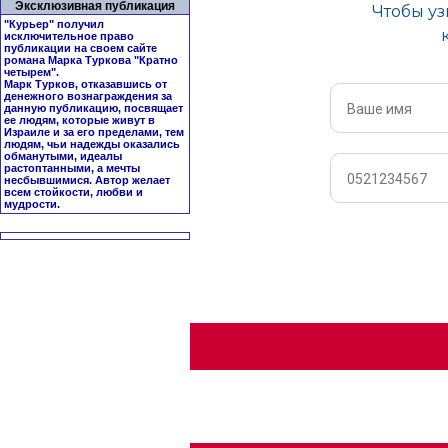
Эксклюзивная публикация
"Курьер" получил
исключительное право
публикации на своем сайте
романа Марка Туркова "
Кратно
четырем
".
Марк Турков, отказавшись от
денежного вознаграждения за
данную публикацию, посвящает
ее людям, которые живут в
Израиле и за его пределами, тем
людям, чьи надежды оказались
обманутыми, идеалы
растоптанными, а мечты
несбывшимися. Автор желает
всем стойкости, любви и
мудрости.