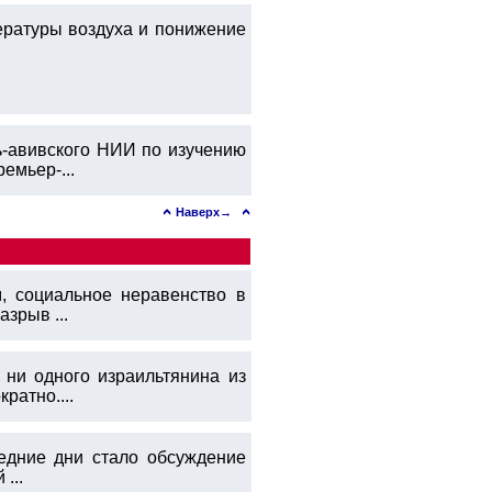
ературы воздуха и понижение
ь-авивского НИИ по изучению
емьер-...
Наверх→
, социальное неравенство в
зрыв ...
 ни одного израильтянина из
ратно....
едние дни стало обсуждение
...