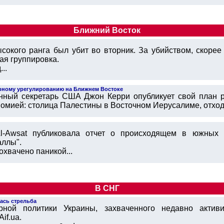
Ближний Восток
сокого ранга был убит во вторник. За убийством, скорее 
кая группировка.
..
рному урегулированию на Ближнем Востоке
енный секретарь США Джон Керри опубликует свой план 
омией: столица Палестины в Восточном Иерусалиме, отход 
Al-Awsat публиковала отчет о происходящем в южных 
аллы".
хвачено паникой...
В СНГ
лась стрельба
рной политики Украины, захваченного недавно активи
if.ua.