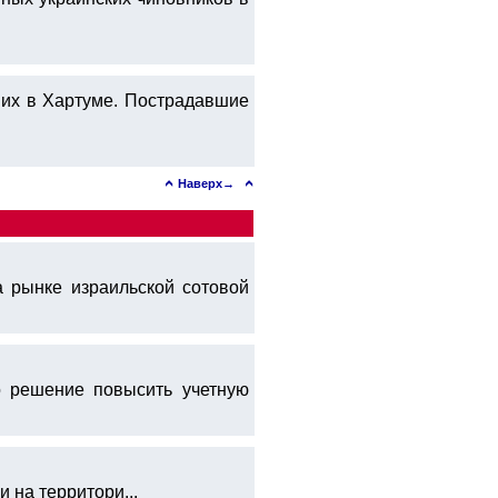
них в Хартуме. Пострадавшие
Наверх→
а рынке израильской сотовой
о решение повысить учетную
 на территори...