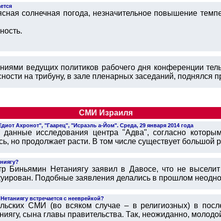
ется
 ясная солнечная погода, незначительное повышение темп
ность.
ниями ведущих политиков рабочего дня конференции тел
ости на трибуну, в зале пленарных заседаний, поднялся пр
СМИ Израиля
иот Ахронот", "Гаарец", "Исраэль а-Йом". Среда, 29 января 2014 года
 данные исследования центра "Адва", согласно которым
сь, но продолжает расти. В том числе существует большой ра
аниягу?
р Биньямин Нетаниягу заявил в Давосе, что не выселит
акуирован. Подобные заявления делались в прошлом неоднок
 Нетаниягу встречается с нееврейкой?
льских СМИ (во всяком случае – в религиозных) в посл
иягу, сына главы правительства. Так, неожиданно, молодой 