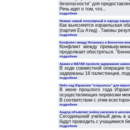
безопасности" для предоставле
Речь идет о том, что...
подробнее
Назван самый популярный в народе израи
Как выясняется израильская о
(партия Еш Атид) . Таковы резул
подробнее
Конфликт между Нетаниягу и Беннетом мож
Конфликт между премьер-мин
продолжает обостряться. "Бенне
подробнее
Армия и МАГАВ провели задержание камне
В ходе совместной операции п
задержаны 16 палестинцев, подо
подробнее
Небо над Израилем "открылось" для евро
В июне прошлого года Израил
осуществляющих перевозки меж
В соответствии с этим всесторон
подробнее
Ашдод объявляет войну насилию в школах
Сегодняшний учебный день в ш
будут проводить с учащимися бе
подробнее