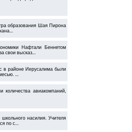
стра образования Шая Пирона
ана...
кономики Нафтали Беннетом
а свои высказ...
ис в районе Иерусалима были
сью. ...
и количества авиакомпаний,
 школьного насилия. Учителя
 по с...