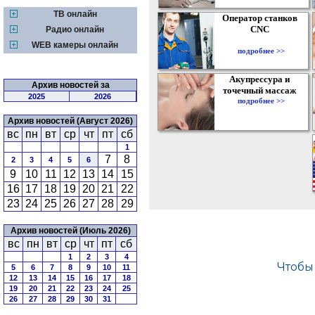
ТВ онлайн
Оператор станков
CNC
Радио онлайн
WEB камеры онлайн
подробнее >>
Акупрессура и
Архив новостей за
точечный массаж
2025
2026
подробнее >>
Архив новостей (Август 2026)
вс
пн
вт
ср
чт
пт
сб
1
7
8
2
3
4
5
6
9
10
11
12
13
14
15
16
17
18
19
20
21
22
23
24
25
26
27
28
29
Архив новостей (Июль 2026)
вс
пн
вт
ср
чт
пт
сб
1
2
3
4
5
6
7
8
9
10
11
12
13
14
15
16
17
18
19
20
21
22
23
24
25
26
27
28
29
30
31