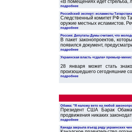
«В помещениях идет стрельба, л
подробнее
Российский эксперт: исламисты Татарстана
Следственный комитет РФ по Тат
оружие местных исламистов. Реч
подробнее
Россия: Депутаты Думы считают, что молод
В пакет законопроектов, кото
появился документ, предусматр
подробнее
Украинская власть «сдала» премьер-минис
28 января может стать знак
произошедшего сегодняшние соб
подробнее
Обама: "Я наложу вето на любой законопр
Президент США Барак Обама 
продвижения никаких законодате
подробнее
Канада закрыла въезд ряду украинских чи
Канадское правительство огран