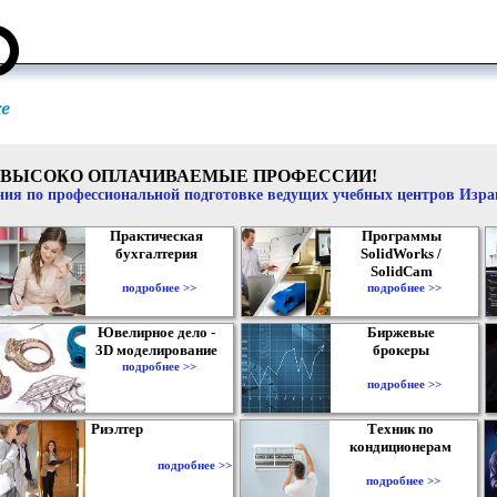
ВЫСОКО ОПЛАЧИВАЕМЫЕ ПРОФЕССИИ!
ия по профессиональной подготовке ведущих учебных центров Изр
Практическая
Программы
бухгалтерия
SolidWorks /
SolidCam
подробнее >>
подробнее >>
Ювелирное дело -
Биржевые
3D моделирование
брокеры
подробнее >>
подробнее >>
Риэлтер
Техник по
кондиционерам
подробнее >>
подробнее >>