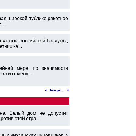
зал широкой публике ракетное
...
путатов российской Госдумы,
них ка...
айней мере, по значимости
а и отмену ...
Наверх→
на, Белый дом не допустит
отив этой стра...
ных украинских чиновников в