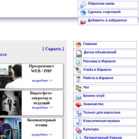
Обратная связь
Сделать стартовой
Добавить в избранное
Главная
[ Скрыть ]
Доска объявлений
аиля
Реклама в Израиле
Программист
Учеба в Израиле
WEB / PHP
Работа в Израиле
подробнее >>
Чат
Видео/фото-
Бизнес-клуб
оператор и
ведущий
Знакомства
подробнее >>
Только для взрослых
Компьютерный
Классическая музыка
техник
Культура
подробнее >>
Литературный Курьер