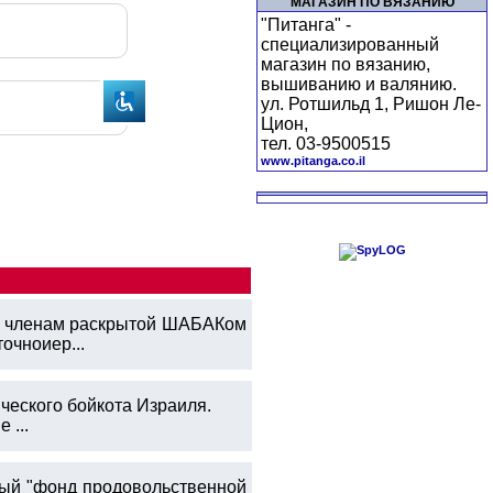
МАГАЗИН ПО ВЯЗАНИЮ
"Питанга" -
специализированный
магазин по вязанию,
вышиванию и валянию.
ул. Ротшильд 1, Ришон Ле-
Цион,
тел. 03-9500515
www.pitanga.co.il
ум членам раскрытой ШАБАКом
очноиер...
ческого бойкота Израиля.
 ...
вый "фонд продовольственной