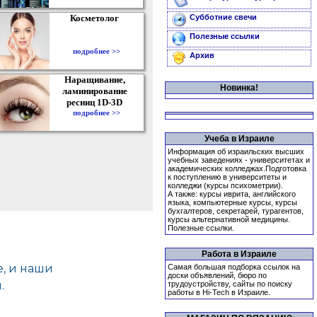
Косметолог
Субботние свечи
Полезные ссылки
подробнее >>
Архив
Наращивание,
Новинка!
ламинирование
ресниц 1D-3D
подробнее >>
Учеба в Израиле
Информация об израильских высших
учебных заведениях - университетах и
академических колледжах.Подготовка
к поступлению в университеты и
колледжи (курсы психометрии).
А также: курсы иврита, английского
языка, компьютерные курсы, курсы
бухгалтеров, секретарей, турагентов,
курсы альтернативной медицины.
Полезные ссылки.
Работа в Израиле
Самая большая подборка ссылок на
доски объявлений, бюро по
трудоустройству, сайты по поиску
работы в Hi-Tech в Израиле.