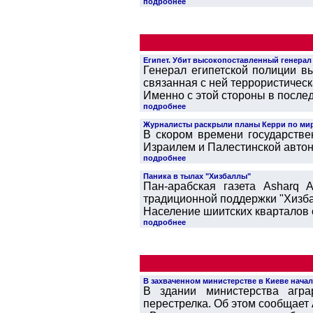
подробнее
Египет. Убит высокопоставленный генерал
Генерал египетской полиции вы
связанная с ней террористичес
Именно с этой стороны в послед.
подробнее
Журналисты раскрыли планы Керри по ми
В скором времени государств
Израилем и Палестинской автон
подробнее
Паника в тылах "Хизбаллы"
Пан-арабская газета Asharq 
традиционной поддержки "Хизб
Население шиитских кварталов о
подробнее
В захваченном министерстве в Киеве нача
В здании министерства агра
перестрелка. Об этом сообщает A