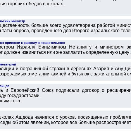
ния горячих обедов в школах.
льский министр
бщественность больше всего удовлетворена работой мини
ьтаты опроса, проведенного для Второго израильского телек
ет привести к расколу в правительстве
истром Израиля Биньямином Нетаниягу и министром э
т должен извиниться или же заплатить определенную цену з
метателей
олиции и пограничной стражи в деревнях Азария и Абу-Д
зреваемых в метании камней и бутылок с зажигательной сме
пейцев
ь и Европейский Союз подписали договор о расширени
ду государствами.
ним согл...
колах Ашдода начнется с уроков, посвященных проблеме
седы об этом явлении, которое все больше распространяется