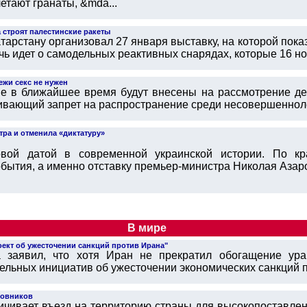
етают гранаты, &mda...
 строят палестинские ракеты
арстану организовал 27 января выставку, на которой пока
ь идет о самодельных реактивных снарядах, которые 16 ноя
ежи секс не нужен
рые в ближайшее время будут внесены на рассмотрение де
ивающий запрет на распространение среди несовершеннолет
тра и отменила «диктатуру»
овой датой в современной украинской истории. По кр
ытия, а именно отставку премьер-министра Николая Азаров
В мире
оект об ужесточении санкций против Ирана"
заявил, что хотя Иран не прекратил обогащение ура
льных инициатив об ужесточении экономических санкций пр
новников
ичивает въезд на территорию страны для высокопоставлен