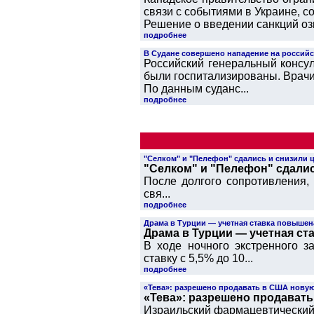
связи с событиями в Украине, с
Решение о введении санкций озв
подробнее
В Судане совершено нападение на российс
Российский генеральный консу
были госпитализированы. Врачи
По данным суданс...
подробнее
"Селком" и "Пелефон" сдались и снизили ц
"Селком" и "Пелефон" сдалис
После долгого сопротивления,
свя...
подробнее
Драма в Турции — учетная ставка повышен
Драма в Турции — учетная ст
В ходе ночного экстренного 
ставку с 5,5% до 10...
подробнее
«Teва»: разрешено продавать в США нову
«Teва»: разрешено продават
Израильский фармацевтический 