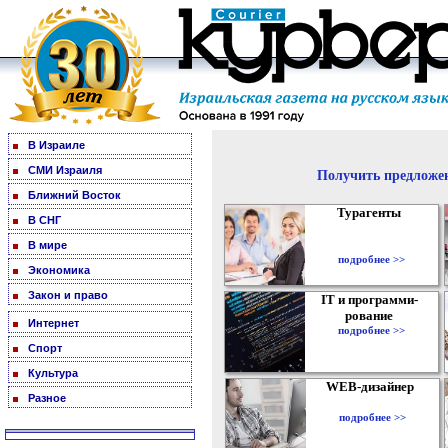
В Израиле
СМИ Израиля
Получить предложен
Ближний Восток
Турагенты
В СНГ
В мире
подробнее >>
Экономика
Закон и право
IT и программи-
рование
Интернет
подробнее >>
Спорт
Культура
WEB-дизайнер
Разное
подробнее >>