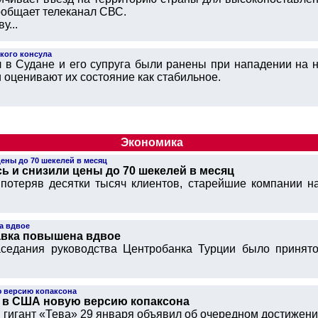
ообщает телеканал СВС.
у...
кого консула
л в Судане и его супруга были ранены при нападении на 
 оценивают их состояние как стабильное.
Экономика
ены до 70 шекелей в месяц
ь и снизили цены до 70 шекелей в месяц
 потеряв десятки тысяч клиентов, старейшие компании н
а вдвое
авка повышена вдвое
заседания руководства Центробанка Турции было принят
ю версию копаксона
ь в США новую версию копаксона
гигант «Тева» 29 января объявил об очередном достижении