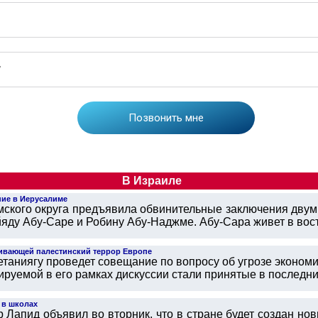
В Израиле
ние в Иерусалиме
мского округа предъявила обвинительные заключения дв
яду Абу-Саре и Робину Абу-Наджме. Абу-Сара живет в вост
живающей палестинский террор Европе
таниягу проведет совещание по вопросу об угрозе экономи
уемой в его рамках дискуссии стали принятые в последние
 в школах
Лапид объявил во вторник, что в стране будет создан но