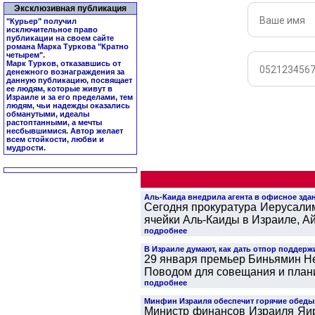
Эксклюзивная публикация
"Курьер" получил
исключительное право
публикации на своем сайте
романа Марка Туркова "
Кратно
четырем
".
Марк Турков, отказавшись от
денежного вознаграждения за
данную публикацию, посвящает
ее людям, которые живут в
Израиле и за его пределами, тем
людям, чьи надежды оказались
обманутыми, идеалы
растоптанными, а мечты
несбывшимися. Автор желает
всем стойкости, любви и
мудрости.
Аль-Каида внедрила агента в офисное зда
Сегодня прокуратура Иерусали
ячейки Аль-Каиды в Израиле, Ай
подробнее
В Израиле думают, как дать отпор поддер
29 января премьер Биньямин Не
Поводом для совещания и планир
подробнее
Минфин Израиля обеспечит горячие обеды
Министр финансов Израиля Яир 