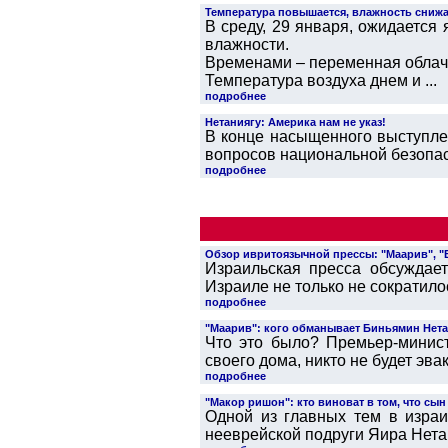
Температура повышается, влажность снижа
В среду, 29 января, ожидается
влажности.
Временами – переменная облач
Температура воздуха днем и ...
подробнее
Нетаниягу: Америка нам не указ!
В конце насыщенного выступле
вопросов национальной безопасн
подробнее
Обзор ивритоязычной прессы: "Маарив", "Ед
Израильская пресса обсуждает
Израиле не только не сократило
подробнее
"Маарив": кого обманывает Биньямин Нет
Что это было? Премьер-минист
своего дома, никто не будет эв
подробнее
"Макор ришон": кто виноват в том, что сын
Одной из главных тем в израи
нееврейской подруги Яира Нетан