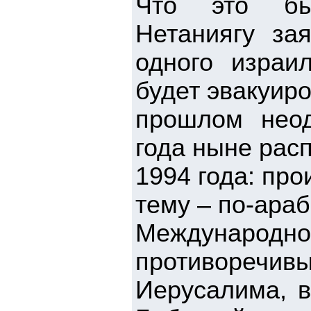
Что это бы
Нетаниягу за
одного израи
будет эвакуир
прошлом неод
года ныне рас
1994 года: про
тему – по-араб
Международн
противоре
Иерусалима, в