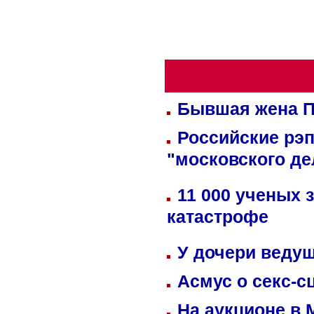
Бывшая жена П
Российские рэ
"московского де
11 000 ученых 
катастрофе
У дочери веду
Асмус о секс-с
На аукционе в 