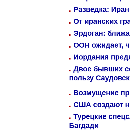
Разведка: Иран
От иранских гр
Эрдоган: ближ
ООН ожидает, ч
Иордания пред
Двое бывших со
пользу Саудовс
Возмущение пр
США создают н
Турецкие спецс
Багдади