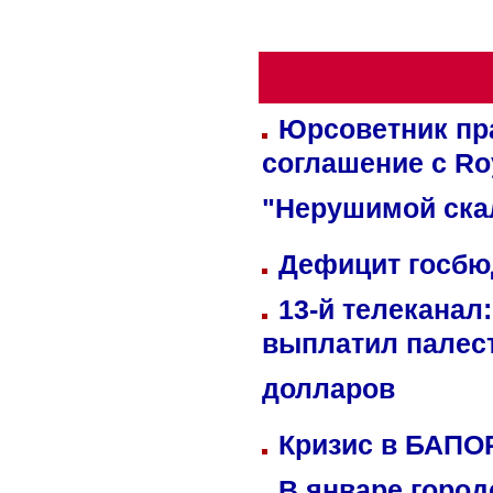
Юрсоветник пр
соглашение с Ro
"Нерушимой ска
Дефицит госбюд
13-й телеканал
выплатил палес
долларов
Кризис в БАПО
В январе город