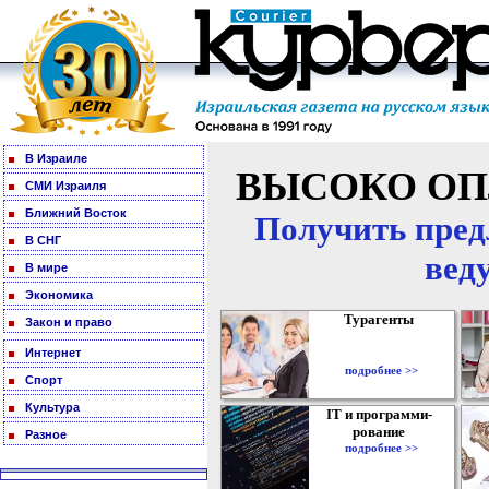
В Израиле
ВЫСОКО ОП
СМИ Израиля
Ближний Восток
Получить пред
В СНГ
вед
В мире
Экономика
Турагенты
Закон и право
Интернет
подробнее >>
Спорт
Культура
IT и программи-
рование
Разное
подробнее >>