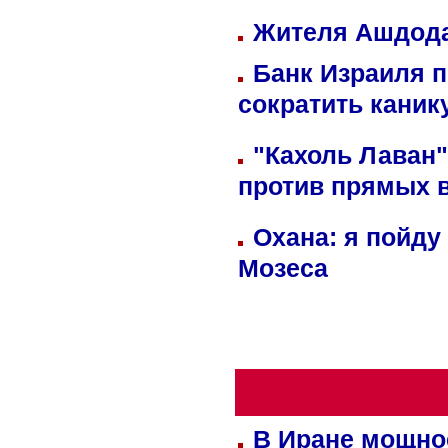
Жителя Ашдода
Банк Израиля п
сократить кани
"Кахоль Лаван
против прямых 
Охана: я пойду
Мозеса
В Иране мощно