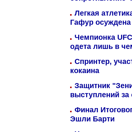
сопротивление 
Легкая атлетик
Гафур осуждена 
Чемпионка UFC
одета лишь в че
Спринтер, учас
кокаина
Защитник "Зен
выступлений за
Финал Итоговог
Эшли Барти