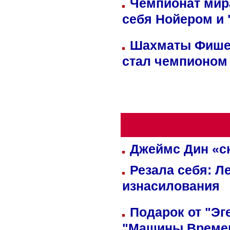
Чемпионат мир
себя Нойером и 
Шахматы Фишер
стал чемпионом
Джеймс Дин «сн
Резала себя: Л
изнасилования
Подарок от "Эг