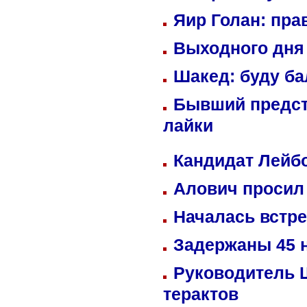
Яир Голан: пра
Выходного дня 
Шакед: буду б
Бывший предст
лайки
Кандидат Лейбо
Алович просил 
Началась встре
Задержаны 45 н
Руководитель 
терактов