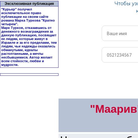
Эксклюзивная публикация
"Курьер" получил
исключительное право
публикации на своем сайте
романа Марка Туркова "
Кратно
четырем
".
Марк Турков, отказавшись от
денежного вознаграждения за
данную публикацию, посвящает
ее людям, которые живут в
Израиле и за его пределами, тем
людям, чьи надежды оказались
обманутыми, идеалы
растоптанными, а мечты
несбывшимися. Автор желает
всем стойкости, любви и
мудрости.
"Маарив