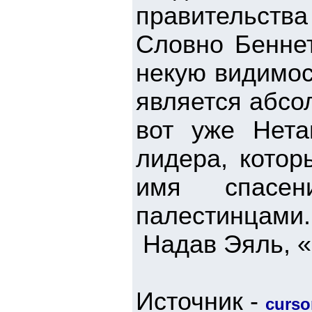
правительств
Словно Беннет
некую видимос
является абсо
вот уже Нета
лидера, котор
имя спасен
палестинцами.
Надав Эяль, 
Источник -
cursor