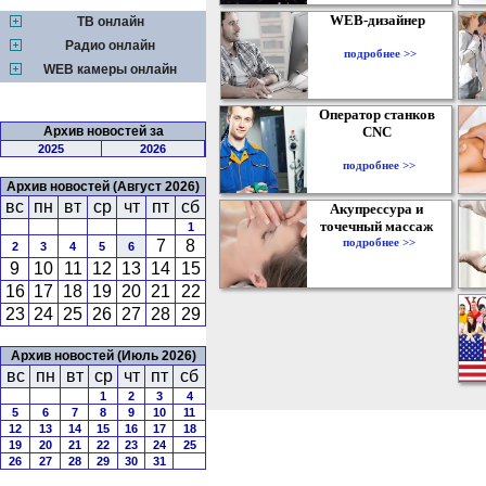
WEB-дизайнер
ТВ онлайн
Радио онлайн
подробнее >>
WEB камеры онлайн
Оператор станков
Архив новостей за
CNC
2025
2026
подробнее >>
Архив новостей (Август 2026)
вс
пн
вт
ср
чт
пт
сб
Акупрессура и
точечный массаж
1
подробнее >>
7
8
2
3
4
5
6
9
10
11
12
13
14
15
16
17
18
19
20
21
22
23
24
25
26
27
28
29
Архив новостей (Июль 2026)
вс
пн
вт
ср
чт
пт
сб
1
2
3
4
5
6
7
8
9
10
11
12
13
14
15
16
17
18
19
20
21
22
23
24
25
26
27
28
29
30
31