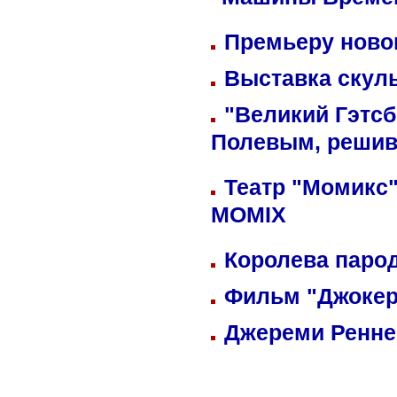
"Машины Време
Премьеру новог
Выставка скуль
"Великий Гэтсб
Полевым, решив
Театр "Момикс"
MOMIX
Королева парод
Фильм "Джокер
Джереми Реннер