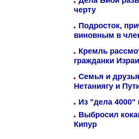
Дела Биби разв
черту
Подросток, при
виновным в член
Кремль рассмо
гражданки Изра
Семья и друзь
Нетаниягу и Пут
Из "дела 4000"
Выбросил кока
Кипур