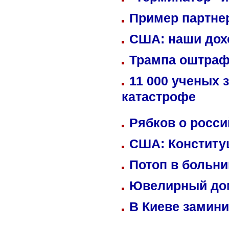
Пример партне
США: наши дох
Трампа оштраф
11 000 ученых 
катастрофе
Рябков о росс
США: Конститу
Потоп в больн
Ювелирный дом
В Киеве замини