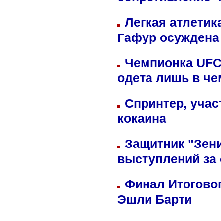
сопротивление 
Легкая атлетик
Гафур осуждена 
Чемпионка UFC
одета лишь в че
Спринтер, учас
кокаина
Защитник "Зен
выступлений за
Финал Итоговог
Эшли Барти