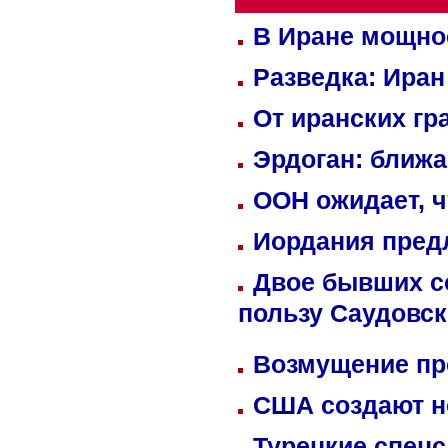
В Иране мощно
Разведка: Иран
От иранских гр
Эрдоган: ближ
ООН ожидает, ч
Иордания пред
Двое бывших со
пользу Саудовс
Возмущение пр
США создают н
Турецкие спецс