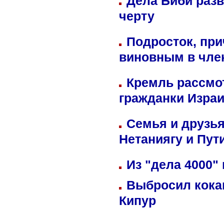
Дела Биби разв
черту
Подросток, при
виновным в член
Кремль рассмо
гражданки Изра
Семья и друзь
Нетаниягу и Пут
Из "дела 4000"
Выбросил кока
Кипур