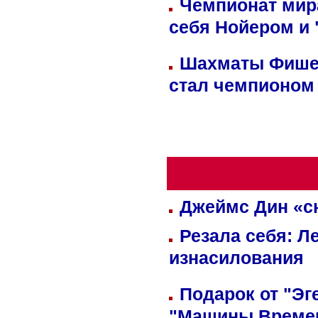
Чемпионат мир
себя Нойером и 
Шахматы Фишер
стал чемпионом
Джеймс Дин «сн
Резала себя: Л
изнасилования
Подарок от "Эг