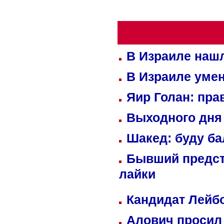
В Израиле нашл
В Израиле уме
Яир Голан: пра
Выходного дня 
Шакед: буду б
Бывший предст
лайки
Кандидат Лейбо
Алович просил 