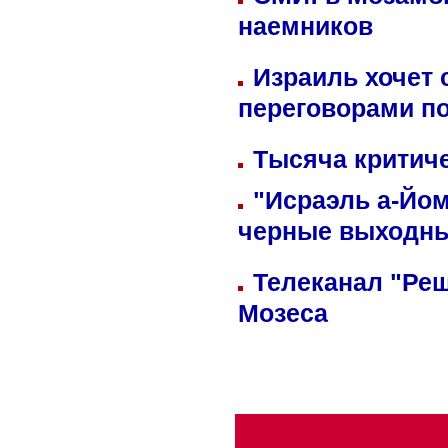
наемников
Израиль хочет 
переговорами п
Тысяча критиче
"Исраэль а-Йом
черные выходн
Телеканал "Реш
Мозеса