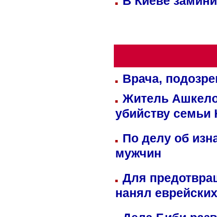
В Киеве замини
Врача, подозре
Житель Ашкелон
убийству семьи 
По делу об изн
мужчин
Для предотвра
нанял еврейских