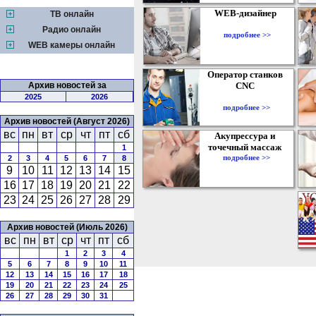
WEB-дизайнер
ТВ онлайн
Радио онлайн
подробнее >>
WEB камеры онлайн
Оператор станков
Архив новостей за
CNC
2025
2026
подробнее >>
Архив новостей (Август 2026)
вс
пн
вт
ср
чт
пт
сб
Акупрессура и
точечный массаж
1
подробнее >>
2
3
4
5
6
7
8
9
10
11
12
13
14
15
16
17
18
19
20
21
22
23
24
25
26
27
28
29
Архив новостей (Июль 2026)
вс
пн
вт
ср
чт
пт
сб
1
2
3
4
5
6
7
8
9
10
11
12
13
14
15
16
17
18
19
20
21
22
23
24
25
26
27
28
29
30
31