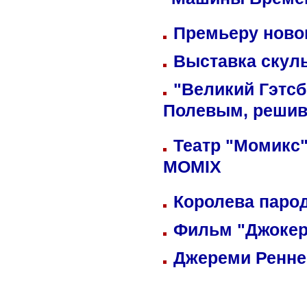
"Машины Време
Премьеру новог
Выставка скуль
"Великий Гэтсб
Полевым, решив
Театр "Момикс"
MOMIX
Королева парод
Фильм "Джокер
Джереми Реннер