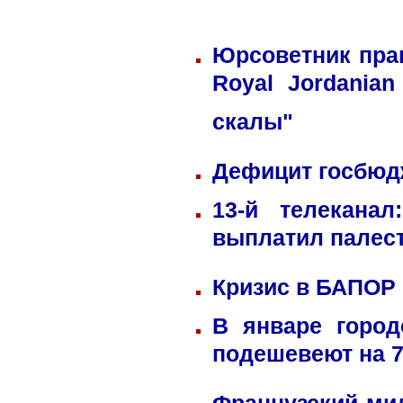
Юрсоветник пра
Royal Jordania
скалы"
Дефицит госбюдж
13-й телекана
выплатил палес
Кризис в БАПОР
В январе город
подешевеют на 