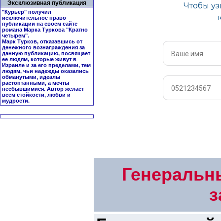
Эксклюзивная публикация
"Курьер" получил
исключительное право
публикации на своем сайте
романа Марка Туркова "
Кратно
четырем
".
Марк Турков, отказавшись от
денежного вознаграждения за
данную публикацию, посвящает
ее людям, которые живут в
Израиле и за его пределами, тем
людям, чьи надежды оказались
обманутыми, идеалы
растоптанными, а мечты
несбывшимися. Автор желает
всем стойкости, любви и
мудрости.
Генеральн
з