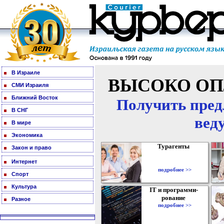
В Израиле
ВЫСОКО ОП
СМИ Израиля
Ближний Восток
Получить пред
В СНГ
вед
В мире
Экономика
Турагенты
Закон и право
Интернет
подробнее >>
Спорт
Культура
IT и программи-
рование
Разное
подробнее >>