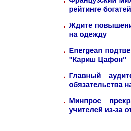
Французский ми
рейтинге богате
Ждите повышени
на одежду
Energean подтве
"Кариш Цафон"
Главный ауди
обязательства н
Минпрос прек
учителей из-за 