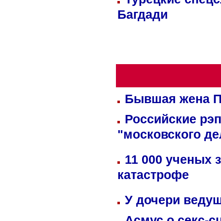
Багдади
Бывшая жена П
Российские рэ
"московского де
11 000 ученых 
катастрофе
У дочери веду
Асмус о секс-с