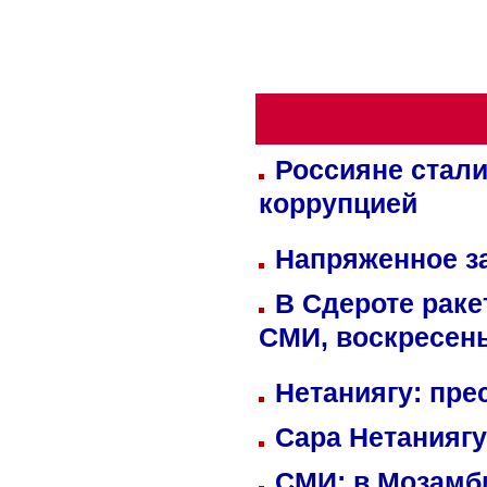
Россияне стали
коррупцией
Напряженное за
В Сдероте раке
СМИ, воскресень
Нетаниягу: пре
Сара Нетаниягу
СМИ: в Мозамби