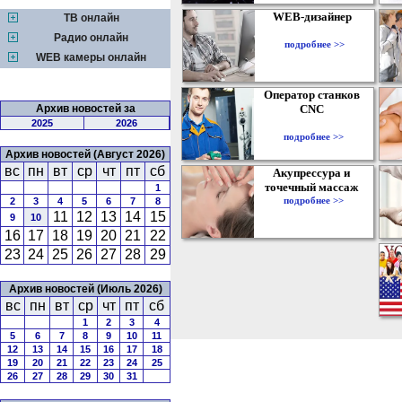
WEB-дизайнер
ТВ онлайн
Радио онлайн
подробнее >>
WEB камеры онлайн
Оператор станков
Архив новостей за
CNC
2025
2026
подробнее >>
Архив новостей (Август 2026)
вс
пн
вт
ср
чт
пт
сб
Акупрессура и
точечный массаж
1
подробнее >>
2
3
4
5
6
7
8
11
12
13
14
15
9
10
16
17
18
19
20
21
22
23
24
25
26
27
28
29
Архив новостей (Июль 2026)
вс
пн
вт
ср
чт
пт
сб
1
2
3
4
5
6
7
8
9
10
11
12
13
14
15
16
17
18
19
20
21
22
23
24
25
26
27
28
29
30
31