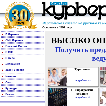
В Израиле
ВЫСОКО ОП
СМИ Израиля
Ближний Восток
Получить пред
В СНГ
вед
В мире
Экономика
Турагенты
Закон и право
Интернет
подробнее >>
Спорт
Культура
IT и программи-
рование
Разное
подробнее >>