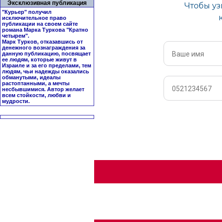
Эксклюзивная публикация
"Курьер" получил
исключительное право
публикации на своем сайте
романа Марка Туркова "
Кратно
четырем
".
Марк Турков, отказавшись от
денежного вознаграждения за
данную публикацию, посвящает
ее людям, которые живут в
Израиле и за его пределами, тем
людям, чьи надежды оказались
обманутыми, идеалы
растоптанными, а мечты
несбывшимися. Автор желает
всем стойкости, любви и
мудрости.