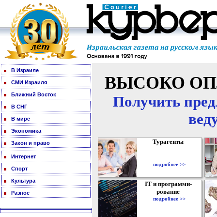
В Израиле
ВЫСОКО ОП
СМИ Израиля
Ближний Восток
Получить пред
В СНГ
вед
В мире
Экономика
Турагенты
Закон и право
Интернет
подробнее >>
Спорт
Культура
IT и программи-
рование
Разное
подробнее >>