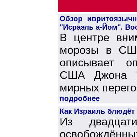
Обзор ивритоязычно
"Исраэль а-Йом". Вос
В центре вни
морозы в США
описывает оп
США Джона К
мирных перегов
подробнее
Как Израиль блюдёт
Из двадцати
освобождённ