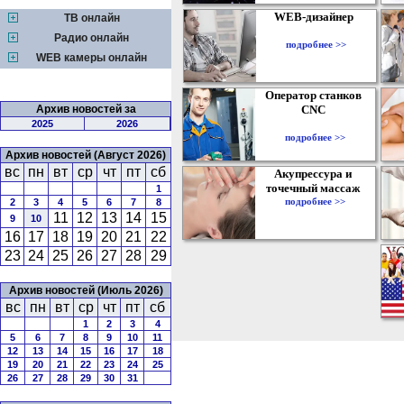
WEB-дизайнер
ТВ онлайн
Радио онлайн
подробнее >>
WEB камеры онлайн
Оператор станков
Архив новостей за
CNC
2025
2026
подробнее >>
Архив новостей (Август 2026)
вс
пн
вт
ср
чт
пт
сб
Акупрессура и
точечный массаж
1
подробнее >>
2
3
4
5
6
7
8
11
12
13
14
15
9
10
16
17
18
19
20
21
22
23
24
25
26
27
28
29
Архив новостей (Июль 2026)
вс
пн
вт
ср
чт
пт
сб
1
2
3
4
5
6
7
8
9
10
11
12
13
14
15
16
17
18
19
20
21
22
23
24
25
26
27
28
29
30
31