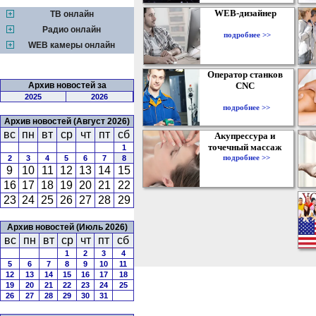
WEB-дизайнер
ТВ онлайн
Радио онлайн
подробнее >>
WEB камеры онлайн
Оператор станков
Архив новостей за
CNC
2025
2026
подробнее >>
Архив новостей (Август 2026)
вс
пн
вт
ср
чт
пт
сб
Акупрессура и
точечный массаж
1
подробнее >>
2
3
4
5
6
7
8
9
10
11
12
13
14
15
16
17
18
19
20
21
22
23
24
25
26
27
28
29
Архив новостей (Июль 2026)
вс
пн
вт
ср
чт
пт
сб
1
2
3
4
5
6
7
8
9
10
11
12
13
14
15
16
17
18
19
20
21
22
23
24
25
26
27
28
29
30
31