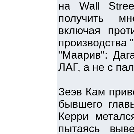
на Wall Stree
получить мн
включая прот
производства "
"Маарив": Даг
ЛАГ, а не с па
Зеэв Кам прив
бывшего глав
Керри металс
пытаясь выве