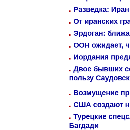
Разведка: Иран
От иранских гр
Эрдоган: ближ
ООН ожидает, ч
Иордания пред
Двое бывших со
пользу Саудовс
Возмущение пр
США создают н
Турецкие спецс
Багдади