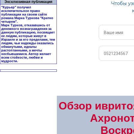
Эксклюзивная публикация
"Курьер" получил
исключительное право
публикации на своем сайте
романа Марка Туркова "
Кратно
четырем
".
Марк Турков, отказавшись от
денежного вознаграждения за
данную публикацию, посвящает
ее людям, которые живут в
Израиле и за его пределами, тем
людям, чьи надежды оказались
обманутыми, идеалы
растоптанными, а мечты
несбывшимися. Автор желает
всем стойкости, любви и
мудрости.
Обзор иврито
Ахронот
Воскр