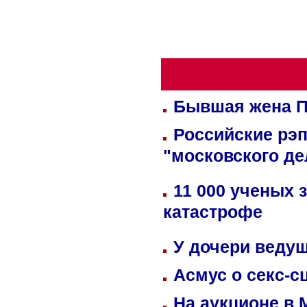
Бывшая жена П
Российские рэ
"московского де
11 000 ученых 
катастрофе
У дочери веду
Асмус о секс-с
На аукционе в 