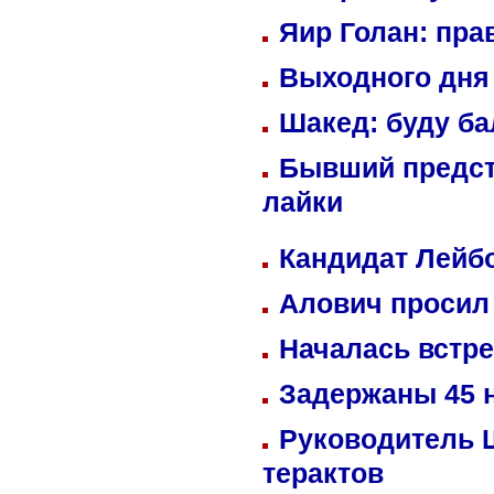
Яир Голан: пра
Выходного дня 
Шакед: буду б
Бывший предст
лайки
Кандидат Лейбо
Алович просил 
Началась встре
Задержаны 45 н
Руководитель 
терактов