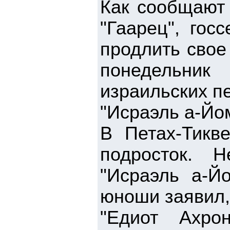
Как сообщают 
"Гаарец", го
продлить свое
понедельник
израильских п
"Исраэль а-Йом
В Петах-Тикв
подросток. 
"Исраэль а-Й
юноши заявил,
"Едиот Ахро