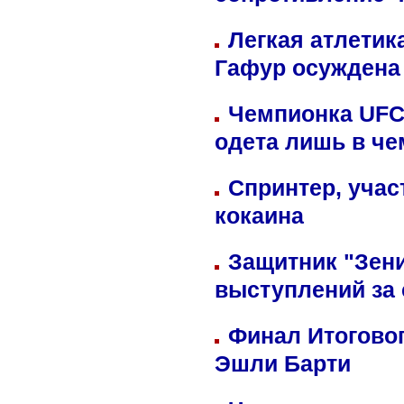
сопротивление 
Легкая атлетик
Гафур осуждена 
Чемпионка UFC
одета лишь в че
Спринтер, учас
кокаина
Защитник "Зен
выступлений за
Финал Итоговог
Эшли Барти