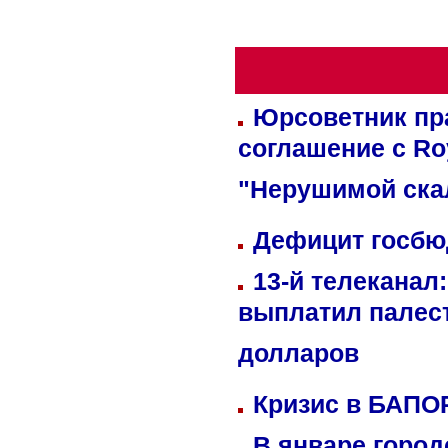
Юрсоветник пр
соглашение с Ro
"Нерушимой ска
Дефицит госбюд
13-й телеканал
выплатил палес
долларов
Кризис в БАПО
В январе город