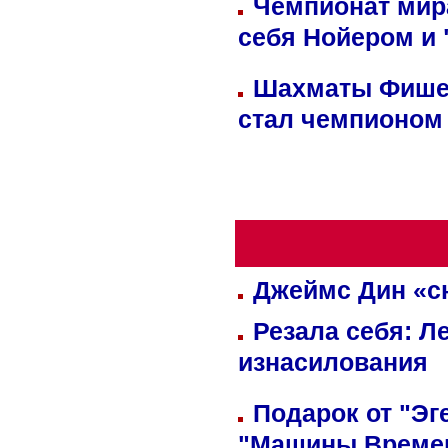
Чемпионат мир
себя Нойером и 
Шахматы Фишер
стал чемпионом
Джеймс Дин «сн
Резала себя: Л
изнасилования
Подарок от "Эг