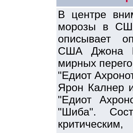
В центре вни
морозы в США
описывает оп
США Джона К
мирных перего
"Едиот Ахроно
Ярон Калнер и
"Едиот Ахрон
"Шиба". Сос
критическ