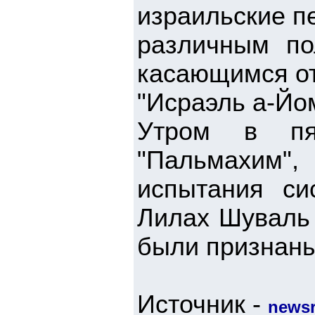
израильские п
различным по
касающимся от
"Исраэль а-Йом
Утром в пя
"Пальмахим
испытания си
Лилах Шуваль 
были признан
Источник -
newsr