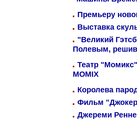
"Машины Време
Премьеру новог
Выставка скуль
"Великий Гэтсб
Полевым, решив
Театр "Момикс"
MOMIX
Королева парод
Фильм "Джокер
Джереми Реннер