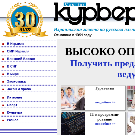
В Израиле
ВЫСОКО ОП
СМИ Израиля
Ближний Восток
Получить пред
В СНГ
вед
В мире
Экономика
Турагенты
Закон и право
Интернет
подробнее >>
Спорт
Культура
IT и программи-
рование
Разное
подробнее >>