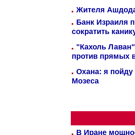
Жителя Ашдода
Банк Израиля п
сократить кани
"Кахоль Лаван
против прямых 
Охана: я пойду
Мозеса
В Иране мощно