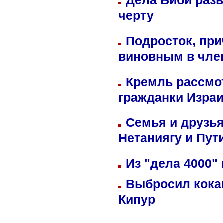
Дела Биби разв
черту
Подросток, при
виновным в член
Кремль рассмо
гражданки Изра
Семья и друзь
Нетаниягу и Пут
Из "дела 4000"
Выбросил кока
Кипур