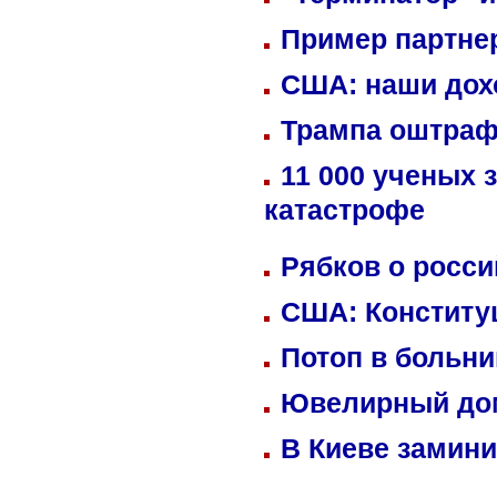
Пример партне
США: наши дох
Трампа оштраф
11 000 ученых 
катастрофе
Рябков о росс
США: Конститу
Потоп в больн
Ювелирный дом
В Киеве замини