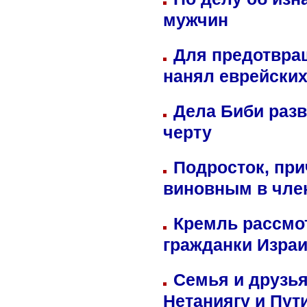
мужчин
Для предотвра
нанял еврейских
Дела Биби разв
черту
Подросток, при
виновным в член
Кремль рассмо
гражданки Изра
Семья и друзь
Нетаниягу и Пут