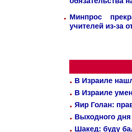
обязательства н
Минпрос прек
учителей из-за 
В Израиле нашл
В Израиле уме
Яир Голан: пра
Выходного дня 
Шакед: буду б