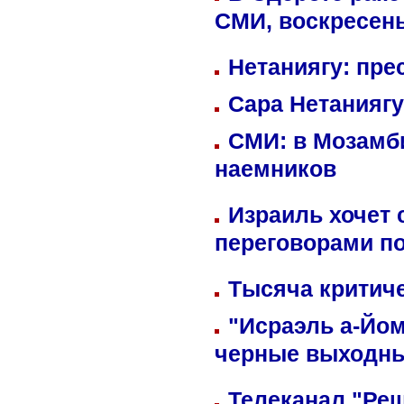
СМИ, воскресень
Нетаниягу: пре
Сара Нетаниягу
СМИ: в Мозамби
наемников
Израиль хочет 
переговорами п
Тысяча критиче
"Исраэль а-Йом
черные выходн
Телеканал "Реш