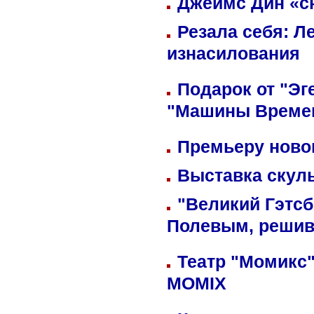
Джеймс Дин «сн
Резала себя: Л
изнасилования
Подарок от "Эг
"Машины Време
Премьеру новог
Выставка скуль
"Великий Гэтсб
Полевым, решив
Театр "Момикс"
MOMIX