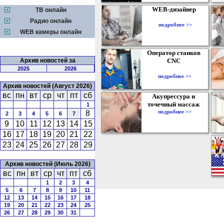
WEB-дизайнер
ТВ онлайн
Радио онлайн
подробнее >>
WEB камеры онлайн
Оператор станков
Архив новостей за
CNC
2025
2026
подробнее >>
Архив новостей (Август 2026)
вс
пн
вт
ср
чт
пт
сб
Акупрессура и
точечный массаж
1
подробнее >>
8
2
3
4
5
6
7
9
10
11
12
13
14
15
16
17
18
19
20
21
22
23
24
25
26
27
28
29
Архив новостей (Июль 2026)
вс
пн
вт
ср
чт
пт
сб
1
2
3
4
5
6
7
8
9
10
11
12
13
14
15
16
17
18
19
20
21
22
23
24
25
26
27
28
29
30
31