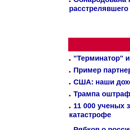
расстрелявшего
"Терминатор" и
Пример партне
США: наши дох
Трампа оштраф
11 000 ученых 
катастрофе
Рябков о росс