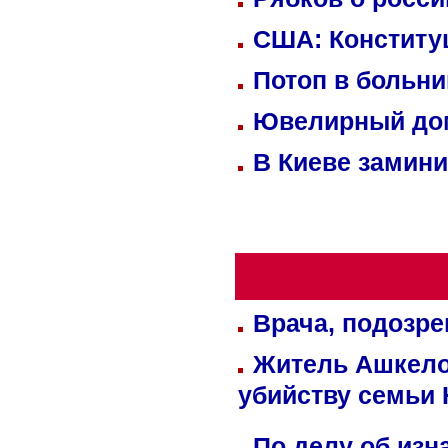
США: Конститу
Потоп в больн
Ювелирный дом
В Киеве замини
Врача, подозре
Житель Ашкелон
убийству семьи 
По делу об изн