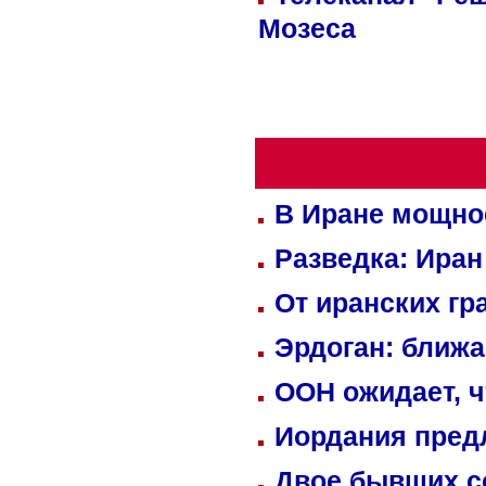
Мозеса
В Иране мощно
Разведка: Иран
От иранских гр
Эрдоган: ближ
ООН ожидает, ч
Иордания пред
Двое бывших со