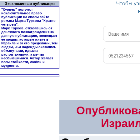
Эксклюзивная публикация
"Курьер" получил
исключительное право
публикации на своем сайте
романа Марка Туркова "
Кратно
четырем
".
Марк Турков, отказавшись от
денежного вознаграждения за
данную публикацию, посвящает
ее людям, которые живут в
Израиле и за его пределами, тем
людям, чьи надежды оказались
обманутыми, идеалы
растоптанными, а мечты
несбывшимися. Автор желает
всем стойкости, любви и
мудрости.
Опубликова
Израил