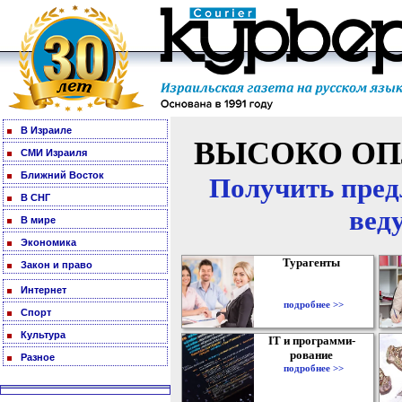
В Израиле
ВЫСОКО ОП
СМИ Израиля
Ближний Восток
Получить пред
В СНГ
вед
В мире
Экономика
Турагенты
Закон и право
Интернет
подробнее >>
Спорт
Культура
IT и программи-
рование
Разное
подробнее >>