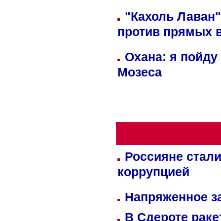
"Кахоль Лаван
против прямых 
Охана: я пойду
Мозеса
Россияне стали
коррупцией
Напряженное за
В Сдероте раке