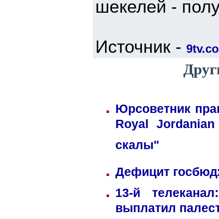
шекелей - полу
Источник -
9tv.co
Друг
Юрсоветник пра
Royal Jordania
скалы"
Дефицит госбюдж
13-й телекана
выплатил палес