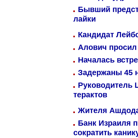
Бывший предст
лайки
Кандидат Лейбо
Алович просил 
Началась встре
Задержаны 45 н
Руководитель 
терактов
Жителя Ашдода
Банк Израиля п
сократить кани