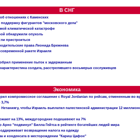
В СНГ
 об отношениях с Каменских
 поддержку фигурантов "московского дела"
емой климатической катастрофе
вой обнаружили опухоль
огли пристроиться
 водительские права Леонида Брежнева
 современной ракете Израиля
добрил применение пыток к задержанным
характеристика солдата, расстрелявшего восьмерых сослуживцев
Экономика
рил компромиссное соглашение с Royal Jordanian по рейсам, отмененным во 
 3,7%
ал Нетаниягу, чтобы Израиль выплатил палестинской администрации 12 миллио
рожают на 13%, междугородние подешевеют на 7%
 Арно "подвинул" Билла Гейтса в рейтинге богатейших людей мира
поддерживает возвращение налога на одежду
аза и конденсата в месторождении "Кариш Цафон"