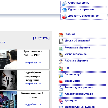
Обратная связь
Сделать стартовой
Добавить в избранное
Главная
[ Скрыть ]
Доска объявлений
аиля
Реклама в Израиле
Программист
Учеба в Израиле
WEB / PHP
Работа в Израиле
подробнее >>
Чат
Видео/фото-
Бизнес-клуб
оператор и
ведущий
Знакомства
подробнее >>
Только для взрослых
Компьютерный
Классическая музыка
техник
Культура
подробнее >>
Литературный Курьер