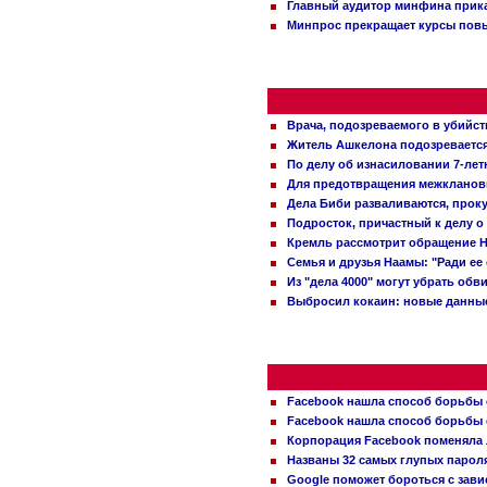
Главный аудитор минфина прика
Минпрос прекращает курсы повы
Врача, подозреваемого в убийст
Житель Ашкелона подозревается 
По делу об изнасиловании 7-ле
Для предотвращения межклановы
Дела Биби разваливаются, проку
Подросток, причастный к делу о
Кремль рассмотрит обращение Н
Семья и друзья Наамы: "Ради ее
Из "дела 4000" могут убрать обв
Выбросил кокаин: новые данные
Facebook нашла способ борьбы 
Facebook нашла способ борьбы 
Корпорация Facebook поменяла
Названы 32 самых глупых пароля
Google поможет бороться с зави