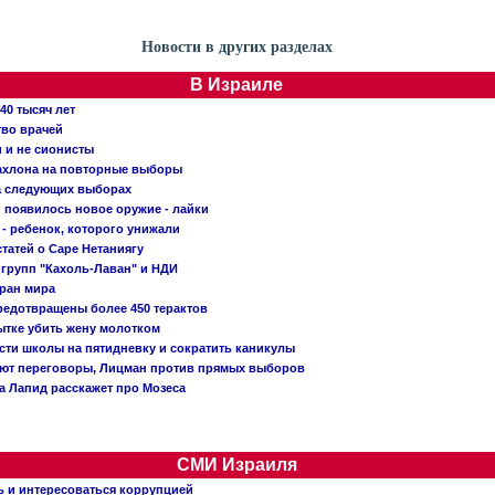
Новости в других разделах
В Израиле
40 тысяч лет
тво врачей
и и не сионисты
Кахлона на повторные выборы
а следующих выборах
появилось новое оружие - лайки
- ребенок, которого унижали
татей о Саре Нетаниягу
 групп "Кахоль-Лаван" и НДИ
тран мира
редотвращены более 450 терактов
тке убить жену молотком
сти школы на пятидневку и сократить каникулы
ают переговоры, Лицман против прямых выборов
 а Лапид расскажет про Мозеса
СМИ Израиля
ь и интересоваться коррупцией