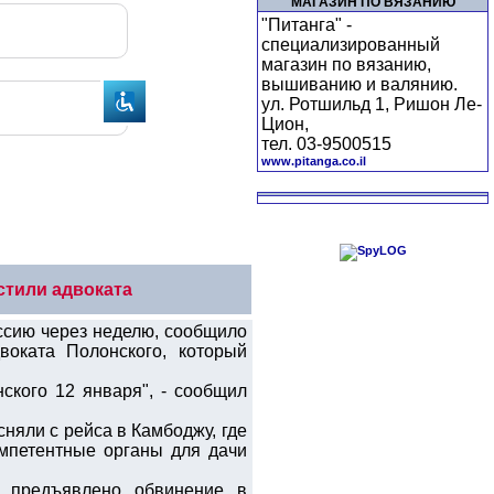
МАГАЗИН ПО ВЯЗАНИЮ
"Питанга" -
специализированный
магазин по вязанию,
вышиванию и валянию.
ул. Ротшильд 1, Ришон Ле-
Цион,
тел. 03-9500515
www.pitanga.co.il
стили адвоката
ссию через неделю, сообщило
оката Полонского, который
ского 12 января", - сообщил
няли с рейса в Камбоджу, где
омпетентные органы для дачи
 предъявлено обвинение в