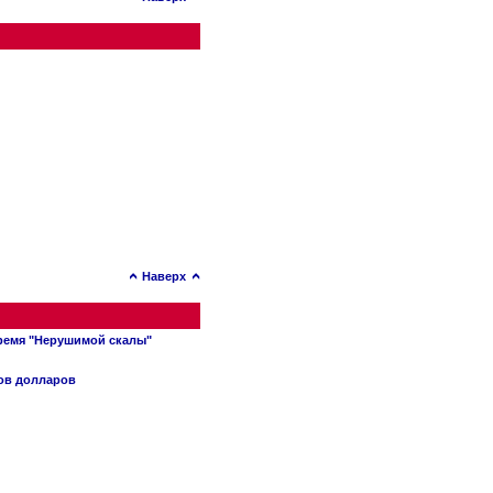
Наверх
время "Нерушимой скалы"
нов долларов