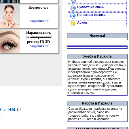
Косметолог
Субботние свечи
Полезные ссылки
подробнее >>
Архив
Наращивание,
Новинка!
ламинирование
ресниц 1D-3D
подробнее >>
Учеба в Израиле
Информация об израильских высших
учебных заведениях - университетах и
академических колледжах.Подготовка
к поступлению в университеты и
колледжи (курсы психометрии).
А также: курсы иврита, английского
языка, компьютерные курсы, курсы
бухгалтеров, секретарей, турагентов,
курсы альтернативной медицины.
Полезные ссылки.
Работа в Израиле
Самая большая подборка ссылок на
доски объявлений, бюро по
трудоустройству, сайты по поиску
работы в Hi-Tech в Израиле.