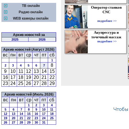
ТВ онлайн
Оператор станков
CNC
Радио онлайн
WEB камеры онлайн
подробнее >>
Акупрессура и
Архив новостей за
точечный массаж
2025
2026
подробнее >>
Архив новостей (Август 2026)
вс
пн
вт
ср
чт
пт
сб
1
8
2
3
4
5
6
7
9
10
11
12
13
14
15
16
17
18
19
20
21
22
23
24
25
26
27
28
29
Архив новостей (Июль 2026)
вс
пн
вт
ср
чт
пт
сб
1
2
3
4
5
6
7
8
9
10
11
12
13
14
15
16
17
18
19
20
21
22
23
24
25
26
27
28
29
30
31