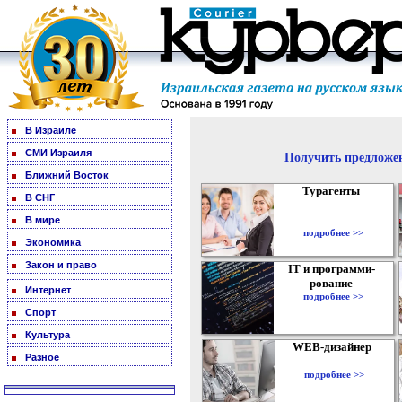
В Израиле
СМИ Израиля
Получить предложен
Ближний Восток
Турагенты
В СНГ
В мире
подробнее >>
Экономика
Закон и право
IT и программи-
рование
Интернет
подробнее >>
Спорт
Культура
WEB-дизайнер
Разное
подробнее >>