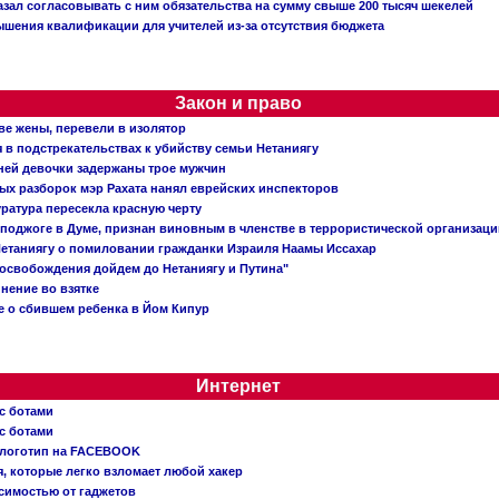
зал согласовывать с ним обязательства на сумму свыше 200 тысяч шекелей
шения квалификации для учителей из-за отсутствия бюджета
Закон и право
ве жены, перевели в изолятор
в подстрекательствах к убийству семьи Нетаниягу
тней девочки задержаны трое мужчин
х разборок мэр Рахата нанял еврейских инспекторов
ратура пересекла красную черту
 поджоге в Думе, признан виновным в членстве в террористической организац
етаниягу о помиловании гражданки Израиля Наамы Иссахар
 освобождения дойдем до Нетаниягу и Путина"
инение во взятке
 о сбившем ребенка в Йом Кипур
Интернет
с ботами
с ботами
 логотип на FACEBOOK
, которые легко взломает любой хакер
симостью от гаджетов