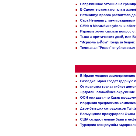
Напряженное затишье на границ
В Сдероте ракета попала в жило
Нетаниягу: пресса растоптала д
Сара Нетаниягу: меня раздавили
СМИ: в Мозамбике убили и обез
Израиль хочет связать вопрос 
Тысяча критических дней, или Б
"Исраэль а-Йом": Беда за бедой
Телеканал "Решет" опубликовал 
В Иране мощное землетрясение:
Разведка: Иран создат ядерную 
От иранских гранат гибнут демо
Эрдоган: ближайшее окружение 
ООН ожидает, что Катар продол
Иордания предложила компенс
Двое бывших сотрудников Twitt
Возмущение прокуроров: Охана 
США создают новые базы в неф
Турецкие спецслужбы задержали