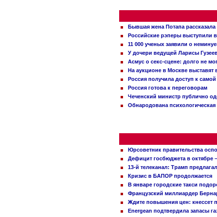
Бывшая жена Потапа рассказала
Российские рэперы выступили в
11 000 ученых заявили о немину
У дочери ведущей Ларисы Гузее
Асмус о секс-сцене: долго не м
На аукционе в Москве выставят
Россия получила доступ к самой
Россия готова к переговорам
Чеченский министр публично о
Обнародована психологическая 
Юрсоветник правительства оспо
Дефицит госбюджета в октябре –
13-й телеканал: Трамп предлаг
Кризис в БАПОР продолжается
В январе городские такси подо
Французский миллиардер Бернар
Ждите повышения цен: кнессет 
Energean подтвердила запасы г