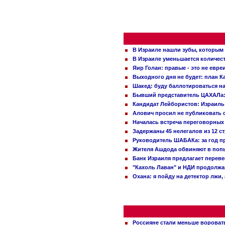
В Израиле нашли зубы, которым 
В Израиле уменьшается количес
Яир Голан: правые - это не евре
Выходного дня не будет: план 
Шакед: буду баллотироваться н
Бывший представитель ЦАХАЛа: 
Кандидат Лейбористов: Израиль 
Алович просил не публиковать с
Началась встреча переговорных
Задержаны 45 нелегалов из 12 с
Руководитель ШАБАКа: за год п
Жителя Ашдода обвиняют в попы
Банк Израиля предлагает переве
"Кахоль Лаван" и НДИ продолж
Охана: я пойду на детектор лжи,
Россияне стали меньше вороват