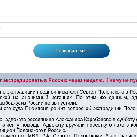
 экстрадировать в Россию через неделю. К нему не пу
по экстрадиции предпринимателя Сергея Полонского в Ро
лкой на анонимный источник. По этим же данным, адв
амбоджу, из России не выпустили.
вного суда Пномпеня решит вопрос об экстрадиции Полон
а, адвоката россиянина Александра Карабанова в субботу с
 клиенту помощь. Адвокату вручили повестку о явке в к
дицией Полонского в Россию.
ртаментом МВД РФ Сергею Полонскому было заочно