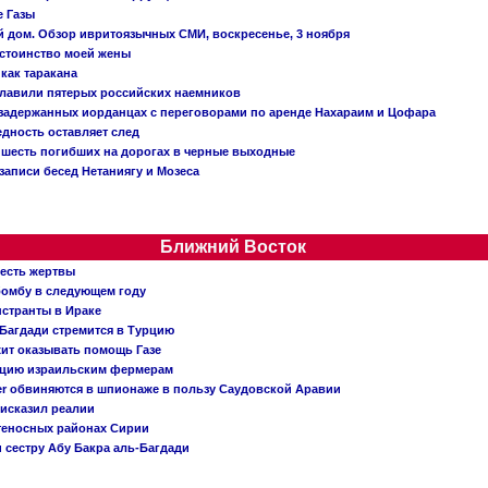
е Газы
й дом. Обзор ивритоязычных СМИ, воскресенье, 3 ноября
остоинство моей жены
 как таракана
главили пятерых российских наемников
о задержанных иорданцах с переговорами по аренде Нахараим и Цофара
едность оставляет след
: шесть погибших на дорогах в черные выходные
записи бесед Нетаниягу и Мозеса
Ближний Восток
 есть жертвы
бомбу в следующем году
нстранты в Ираке
Багдади стремится в Турцию
жит оказывать помощь Газе
ацию израильским фермерам
er обвиняются в шпионаже в пользу Саудовской Аравии
исказил реалии
теносных районах Сирии
 сестру Абу Бакра аль-Багдади