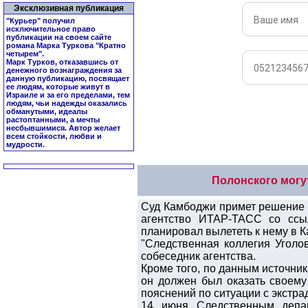
Эксклюзивная публикация
"Курьер" получил
исключительное право
публикации на своем сайте
романа Марка Туркова "
Кратно
четырем
".
Марк Турков, отказавшись от
денежного вознаграждения за
данную публикацию, посвящает
ее людям, которые живут в
Израиле и за его пределами, тем
людям, чьи надежды оказались
обманутыми, идеалы
растоптанными, а мечты
несбывшимися. Автор желает
всем стойкости, любви и
мудрости.
Полонского могут
Суд Камбоджи примет решение 
агентство ИТАР-ТАСС со ссы
планировал вылететь к нему в К
"Следственная коллегия Уголо
собеседник агентства.
Кроме того, по данным источник
он должен был оказать своему
пояснений по ситуации с экстра
14 июня Следственным депа