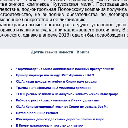
тве жилого комплекса "Кутузовская миля". Пострадавши
следствие, подконтрольная Полонскому компания получила 
строительство, не выполнив обязательства по договора
меренное банкротство и ее ликвидацию.
равоохранительные органы расследуют уголовное дело
ряков и капитана судна, принадлежавшего россиянину. В 
олонского, однако в апреле 2013 года он был освобожден по
Другие свежие новости "В мире"
"Терминатор" из Конго обвиняется в военных преступлениях
Пример партнерства между ВМС Израиля и НАТО
США: наши доходы от нефти в Сирии идут курдам
Трампа оштрафовали на 2 миллиона долларов
11 000 ученых заявили о неминуемой климатической катастрофе
Рябков о российских наемниках в Ливии: домыслы
США: Конституционный комитет Сирии не создать без РФ
Потоп в больнице Рамбам
Ювелирный дом создал самый дорогой ремень в мире
В Киеве заминировали три станции метро