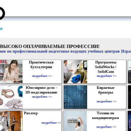
ВЫСОКО ОПЛАЧИВАЕМЫЕ ПРОФЕССИИ!
ия по профессиональной подготовке ведущих учебных центров Изр
Практическая
Программы
бухгалтерия
SolidWorks /
SolidCam
подробнее >>
подробнее >>
Ювелирное дело -
Биржевые
3D моделирование
брокеры
подробнее >>
подробнее >>
Риэлтер
Техник по
кондиционерам
подробнее >>
подробнее >>