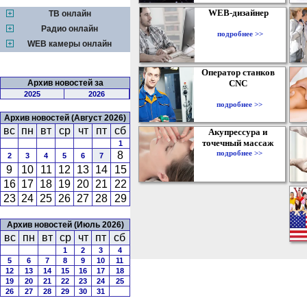
WEB-дизайнер
ТВ онлайн
Радио онлайн
подробнее >>
WEB камеры онлайн
Оператор станков
Архив новостей за
CNC
2025
2026
подробнее >>
Архив новостей (Август 2026)
вс
пн
вт
ср
чт
пт
сб
Акупрессура и
точечный массаж
1
подробнее >>
8
2
3
4
5
6
7
9
10
11
12
13
14
15
16
17
18
19
20
21
22
23
24
25
26
27
28
29
Архив новостей (Июль 2026)
вс
пн
вт
ср
чт
пт
сб
1
2
3
4
5
6
7
8
9
10
11
12
13
14
15
16
17
18
19
20
21
22
23
24
25
26
27
28
29
30
31