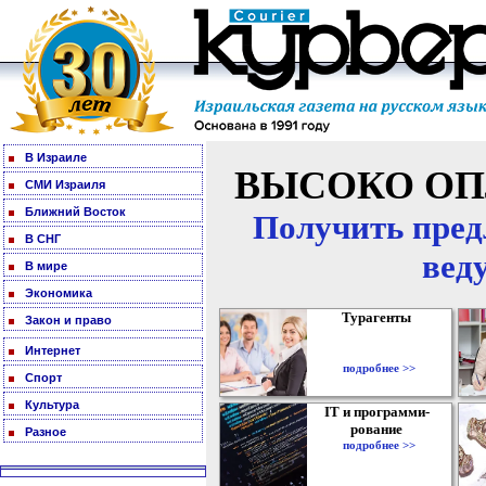
В Израиле
ВЫСОКО ОП
СМИ Израиля
Ближний Восток
Получить пред
В СНГ
вед
В мире
Экономика
Турагенты
Закон и право
Интернет
подробнее >>
Спорт
Культура
IT и программи-
рование
Разное
подробнее >>