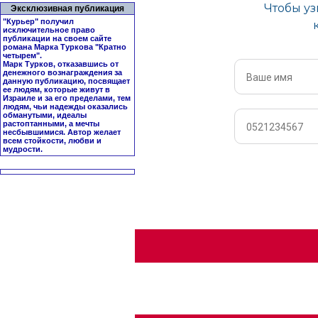
Эксклюзивная публикация
"Курьер" получил
исключительное право
публикации на своем сайте
романа Марка Туркова "
Кратно
четырем
".
Марк Турков, отказавшись от
денежного вознаграждения за
данную публикацию, посвящает
ее людям, которые живут в
Израиле и за его пределами, тем
людям, чьи надежды оказались
обманутыми, идеалы
растоптанными, а мечты
несбывшимися. Автор желает
всем стойкости, любви и
мудрости.