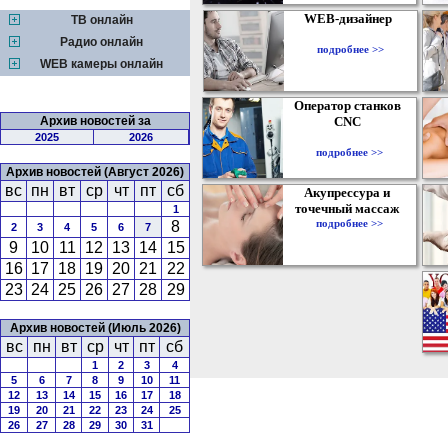
WEB-дизайнер
ТВ онлайн
Радио онлайн
подробнее >>
WEB камеры онлайн
Оператор станков
Архив новостей за
CNC
2025
2026
подробнее >>
Архив новостей (Август 2026)
вс
пн
вт
ср
чт
пт
сб
Акупрессура и
точечный массаж
1
подробнее >>
8
2
3
4
5
6
7
9
10
11
12
13
14
15
16
17
18
19
20
21
22
23
24
25
26
27
28
29
Архив новостей (Июль 2026)
вс
пн
вт
ср
чт
пт
сб
1
2
3
4
5
6
7
8
9
10
11
12
13
14
15
16
17
18
19
20
21
22
23
24
25
26
27
28
29
30
31