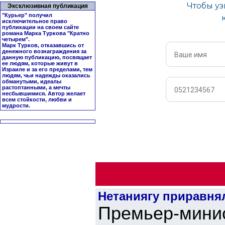
Эксклюзивная публикация
"Курьер" получил
исключительное право
публикации на своем сайте
романа Марка Туркова "
Кратно
четырем
".
Марк Турков, отказавшись от
денежного вознаграждения за
данную публикацию, посвящает
ее людям, которые живут в
Израиле и за его пределами, тем
людям, чьи надежды оказались
обманутыми, идеалы
растоптанными, а мечты
несбывшимися. Автор желает
всем стойкости, любви и
мудрости.
Нетаниягу приравня
Премьер-мин