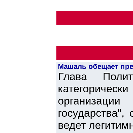
Машаль обещает пре
Глава Пол
категориче
организаци
государства",
ведет легитим