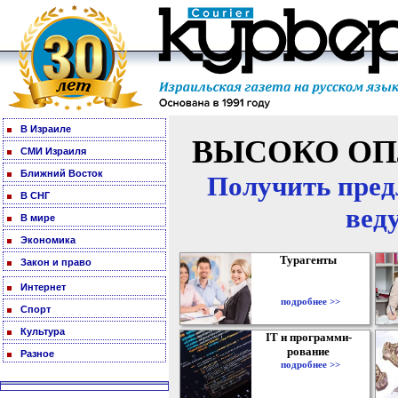
В Израиле
ВЫСОКО ОП
СМИ Израиля
Ближний Восток
Получить пред
В СНГ
вед
В мире
Экономика
Турагенты
Закон и право
Интернет
подробнее >>
Спорт
Культура
IT и программи-
рование
Разное
подробнее >>