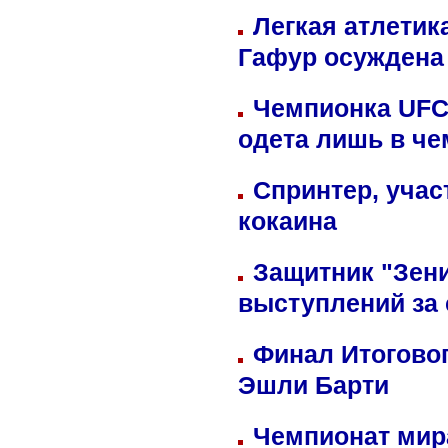
Легкая атлетик
Гафур осуждена 
Чемпионка UFC
одета лишь в че
Спринтер, учас
кокаина
Защитник "Зен
выступлений за
Финал Итоговог
Эшли Барти
Чемпионат мир