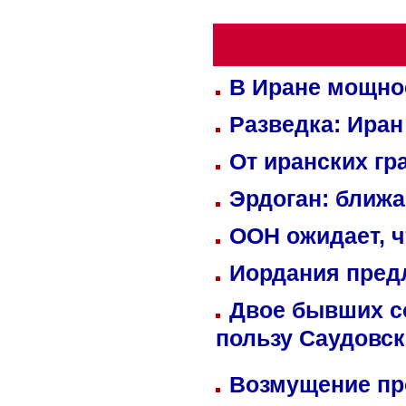
В Иране мощно
Разведка: Иран
От иранских гр
Эрдоган: ближ
ООН ожидает, ч
Иордания пред
Двое бывших со
пользу Саудовс
Возмущение пр