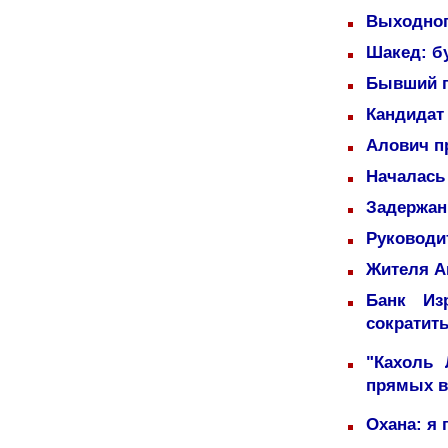
Выходног
Шакед: б
Бывший п
Кандидат 
Алович пр
Началась
Задержаны
Руководи
Жителя А
Банк Из
сократит
"Кахоль
прямых 
Охана: я 