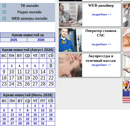
WEB-дизайнер
ТВ онлайн
Радио онлайн
подробнее >>
WEB камеры онлайн
Оператор станков
Архив новостей за
CNC
2025
2026
подробнее >>
Архив новостей (Август 2026)
вс
пн
вт
ср
чт
пт
сб
Акупрессура и
точечный массаж
1
подробнее >>
8
2
3
4
5
6
7
9
10
11
12
13
14
15
16
17
18
19
20
21
22
23
24
25
26
27
28
29
Архив новостей (Июль 2026)
вс
пн
вт
ср
чт
пт
сб
1
2
3
4
5
6
7
8
9
10
11
12
13
14
15
16
17
18
19
20
21
22
23
24
25
26
27
28
29
30
31