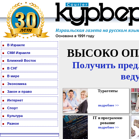
В Израиле
ВЫСОКО ОП
СМИ Израиля
Ближний Восток
Получить пред
В СНГ
вед
В мире
Экономика
Турагенты
Закон и право
Интернет
подробнее >>
Спорт
Культура
IT и программи-
рование
Разное
подробнее >>