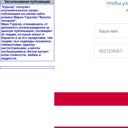
Эксклюзивная публикация
"Курьер" получил
исключительное право
публикации на своем сайте
романа Марка Туркова "
Кратно
четырем
".
Марк Турков, отказавшись от
денежного вознаграждения за
данную публикацию, посвящает
ее людям, которые живут в
Израиле и за его пределами, тем
людям, чьи надежды оказались
обманутыми, идеалы
растоптанными, а мечты
несбывшимися. Автор желает
всем стойкости, любви и
мудрости.