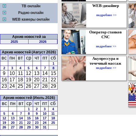
WEB-дизайнер
ТВ онлайн
Радио онлайн
подробнее >>
WEB камеры онлайн
Оператор станков
Архив новостей за
CNC
2025
2026
подробнее >>
Архив новостей (Август 2026)
вс
пн
вт
ср
чт
пт
сб
Акупрессура и
точечный массаж
1
подробнее >>
2
3
4
5
6
7
8
9
10
11
12
13
14
15
16
17
18
19
20
21
22
23
24
25
26
27
28
29
Архив новостей (Июль 2026)
вс
пн
вт
ср
чт
пт
сб
1
2
3
4
5
6
7
8
9
10
11
12
13
14
15
16
17
18
19
20
21
22
23
24
25
26
27
28
29
30
31