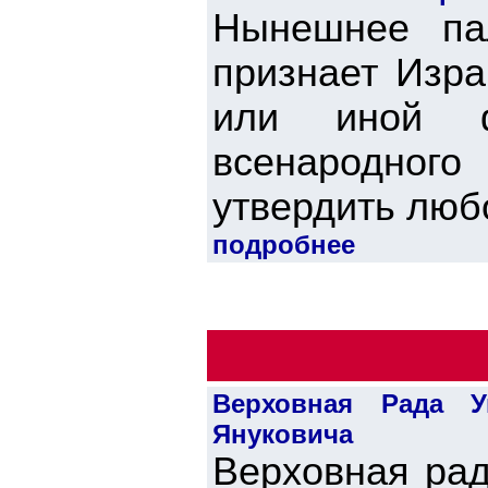
Нынешнее пал
признает Изра
или иной ф
всенародног
утвердить любо
подробнее
Верховная Рада У
Януковича
Верховная рад