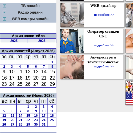
WEB-дизайнер
ТВ онлайн
Радио онлайн
подробнее >>
WEB камеры онлайн
Оператор станков
Архив новостей за
CNC
2025
2026
подробнее >>
Архив новостей (Август 2026)
вс
пн
вт
ср
чт
пт
сб
Акупрессура и
точечный массаж
1
подробнее >>
2
3
4
5
6
7
8
9
10
11
12
13
14
15
16
17
18
19
20
21
22
23
24
25
26
27
28
29
Архив новостей (Июль 2026)
вс
пн
вт
ср
чт
пт
сб
1
2
3
4
5
6
7
8
9
10
11
12
13
14
15
16
17
18
19
20
21
22
23
24
25
26
27
28
29
30
31