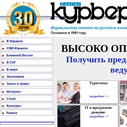
В Израиле
ВЫСОКО ОП
СМИ Израиля
Ближний Восток
Получить пред
В СНГ
вед
В мире
Экономика
Турагенты
Закон и право
Интернет
подробнее >>
Спорт
Культура
IT и программи-
рование
Разное
подробнее >>