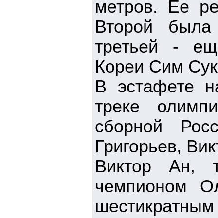
метров. Ее ре
Второй была 
третьей - е
Кореи Сим Сук 
В эстафете н
треке олимп
сборной Рос
Григорьев, Вик
Виктор Ан, 
чемпионом О
шестикратн