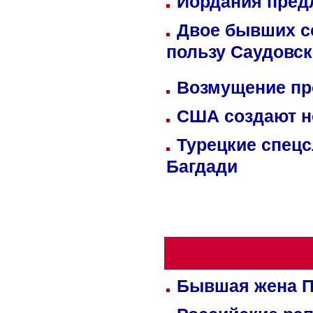
Иордания пред
Двое бывших со
пользу Саудовс
Возмущение пр
США создают н
Турецкие спецс
Багдади
Бывшая жена П