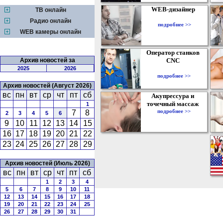
WEB-дизайнер
ТВ онлайн
Радио онлайн
подробнее >>
WEB камеры онлайн
Оператор станков
Архив новостей за
CNC
2025
2026
подробнее >>
Архив новостей (Август 2026)
вс
пн
вт
ср
чт
пт
сб
Акупрессура и
точечный массаж
1
подробнее >>
7
8
2
3
4
5
6
9
10
11
12
13
14
15
16
17
18
19
20
21
22
23
24
25
26
27
28
29
Архив новостей (Июль 2026)
вс
пн
вт
ср
чт
пт
сб
1
2
3
4
5
6
7
8
9
10
11
12
13
14
15
16
17
18
19
20
21
22
23
24
25
26
27
28
29
30
31