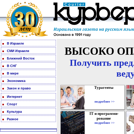
В Израиле
ВЫСОКО ОП
СМИ Израиля
Ближний Восток
Получить пред
В СНГ
вед
В мире
Экономика
Турагенты
Закон и право
Интернет
подробнее >>
Спорт
Культура
IT и программи-
рование
Разное
подробнее >>