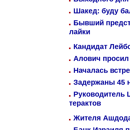
Шакед: буду б
Бывший предст
лайки
Кандидат Лейбо
Алович просил 
Началась встре
Задержаны 45 н
Руководитель 
терактов
Жителя Ашдода
Банк Израиля п