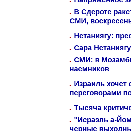
В Сдероте раке
СМИ, воскресень
Нетаниягу: пре
Сара Нетаниягу
СМИ: в Мозамби
наемников
Израиль хочет 
переговорами п
Тысяча критиче
"Исраэль а-Йом
черные выходн