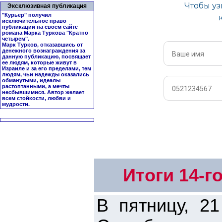
Эксклюзивная публикация
"Курьер" получил
исключительное право
публикации на своем сайте
романа Марка Туркова "
Кратно
четырем
".
Марк Турков, отказавшись от
денежного вознаграждения за
данную публикацию, посвящает
ее людям, которые живут в
Израиле и за его пределами, тем
людям, чьи надежды оказались
обманутыми, идеалы
растоптанными, а мечты
несбывшимися. Автор желает
всем стойкости, любви и
мудрости.
Итоги 14-
В пятницу, 2