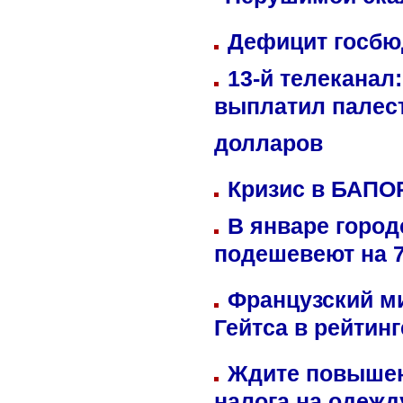
"Нерушимой ска
Дефицит госбюд
13-й телеканал
выплатил палес
долларов
Кризис в БАПО
В январе город
подешевеют на 
Французский м
Гейтса в рейтин
Ждите повышен