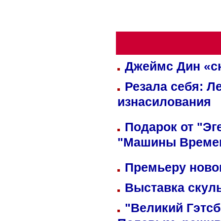
Джеймс Дин «сн
Резала себя: Л
изнасилования
Подарок от "Эг
"Машины Време
Премьеру новог
Выставка скуль
"Великий Гэтсб