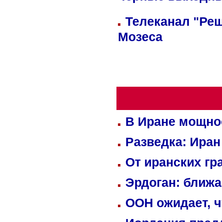
Телеканал "Реш
Мозеса
В Иране мощно
Разведка: Иран
От иранских гр
Эрдоган: ближ
ООН ожидает, ч