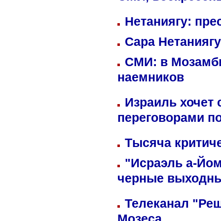
Нетаниягу: пре
Сара Нетаниягу
СМИ: в Мозамби
наемников
Израиль хочет 
переговорами п
Тысяча критиче
"Исраэль а-Йом
черные выходн
Телеканал "Реш