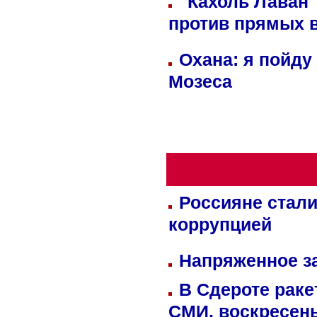
"Кахоль Лаван
против прямых 
Охана: я пойду
Мозеса
Россияне стали
коррупцией
Напряженное за
В Сдероте раке
СМИ, воскресень