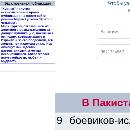
Эксклюзивная публикация
"Курьер" получил
исключительное право
публикации на своем сайте
романа Марка Туркова "
Кратно
четырем
".
Марк Турков, отказавшись от
денежного вознаграждения за
данную публикацию, посвящает
ее людям, которые живут в
Израиле и за его пределами, тем
людям, чьи надежды оказались
обманутыми, идеалы
растоптанными, а мечты
несбывшимися. Автор желает
всем стойкости, любви и
мудрости.
В Пакист
9 боевиков-и