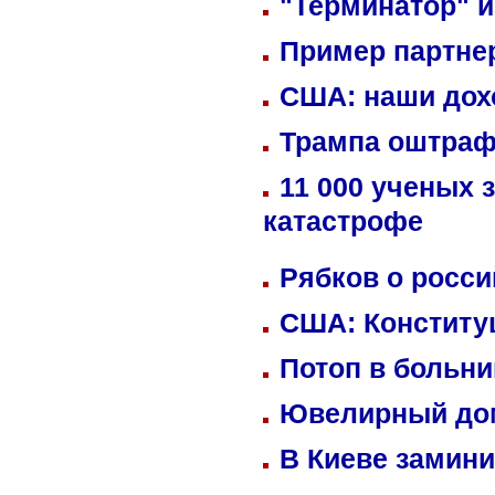
"Терминатор" и
Пример партне
США: наши дох
Трампа оштраф
11 000 ученых 
катастрофе
Рябков о росс
США: Конститу
Потоп в больн
Ювелирный дом
В Киеве замини