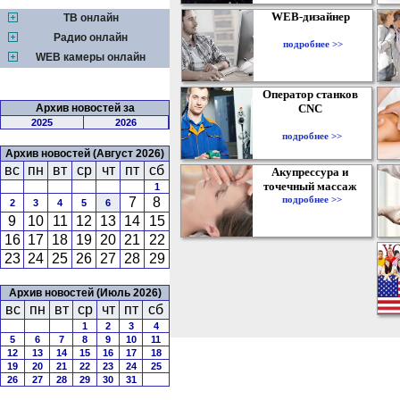
WEB-дизайнер
ТВ онлайн
Радио онлайн
подробнее >>
WEB камеры онлайн
Оператор станков
Архив новостей за
CNC
2025
2026
подробнее >>
Архив новостей (Август 2026)
вс
пн
вт
ср
чт
пт
сб
Акупрессура и
точечный массаж
1
подробнее >>
7
8
2
3
4
5
6
9
10
11
12
13
14
15
16
17
18
19
20
21
22
23
24
25
26
27
28
29
Архив новостей (Июль 2026)
вс
пн
вт
ср
чт
пт
сб
1
2
3
4
5
6
7
8
9
10
11
12
13
14
15
16
17
18
19
20
21
22
23
24
25
26
27
28
29
30
31