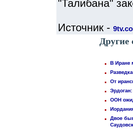
"Талибана" за
Источник -
9tv.co
Другие 
В Иране 
Разведка
От иранс
Эрдоган:
ООН ожид
Иордани
Двое быв
Саудовс