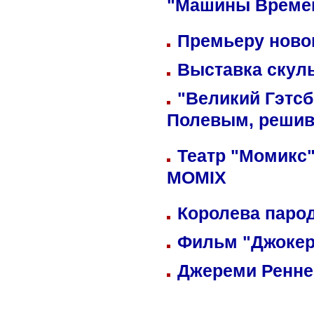
"Машины Време
Премьеру новог
Выставка скуль
"Великий Гэтсб
Полевым, решив
Театр "Момикс"
MOMIX
Королева парод
Фильм "Джокер
Джереми Реннер