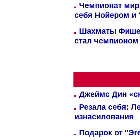
Чемпионат мир
себя Нойером и 
Шахматы Фишер
стал чемпионом
Джеймс Дин «сн
Резала себя: Л
изнасилования
Подарок от "Эг