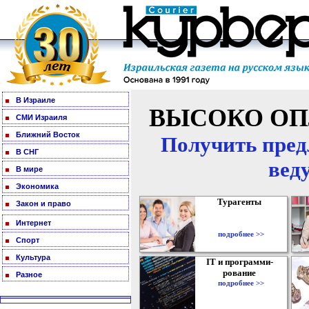
В Израиле
ВЫСОКО ОП
СМИ Израиля
Ближний Восток
Получить пред
В СНГ
вед
В мире
Экономика
Турагенты
Закон и право
Интернет
подробнее >>
Спорт
Культура
IT и программи-
рование
Разное
подробнее >>