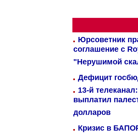
Юрсоветник пр
соглашение с Ro
"Нерушимой ска
Дефицит госбюд
13-й телеканал
выплатил палес
долларов
Кризис в БАПО