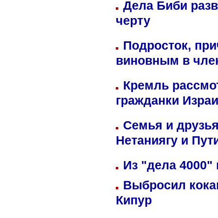
Дела Биби разв
черту
Подросток, при
виновным в член
Кремль рассмо
гражданки Изра
Семья и друзь
Нетаниягу и Пут
Из "дела 4000"
Выбросил кока
Кипур