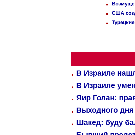
Возмущен
США соз
Турецкие
В Израиле нашл
В Израиле уме
Яир Голан: пра
Выходного дня 
Шакед: буду б
Бывший предст