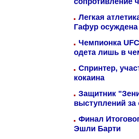
сопротивление 
Легкая атлетик
Гафур осуждена 
Чемпионка UFC
одета лишь в че
Спринтер, учас
кокаина
Защитник "Зен
выступлений за
Финал Итоговог
Эшли Барти