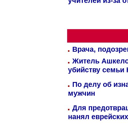
учителей из-за 
Врача, подозре
Житель Ашкелон
убийству семьи 
По делу об изн
мужчин
Для предотвра
нанял еврейских