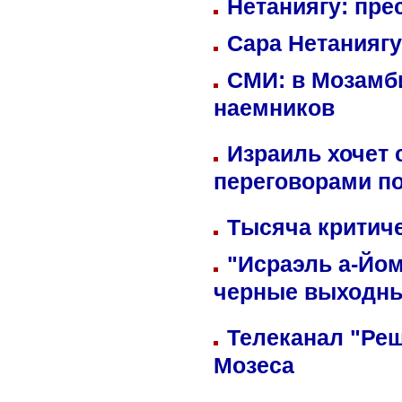
Нетаниягу: пре
Сара Нетаниягу
СМИ: в Мозамби
наемников
Израиль хочет 
переговорами п
Тысяча критиче
"Исраэль а-Йом
черные выходн
Телеканал "Реш
Мозеса