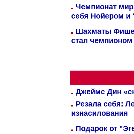
Чемпионат мир
себя Нойером и 
Шахматы Фишер
стал чемпионом
Джеймс Дин «сн
Резала себя: Л
изнасилования
Подарок от "Эг