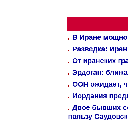
В Иране мощно
Разведка: Иран
От иранских гр
Эрдоган: ближ
ООН ожидает, ч
Иордания пред
Двое бывших со
пользу Саудовс