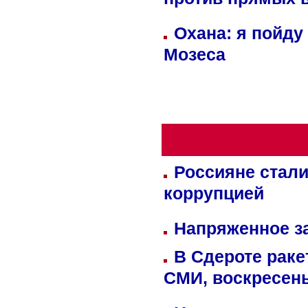
против прямых 
Охана: я пойду
Мозеса
Россияне стали
коррупцией
Напряженное за
В Сдероте раке
СМИ, воскресень