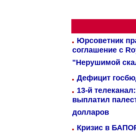
Юрсоветник пр
соглашение с Ro
"Нерушимой ска
Дефицит госбюд
13-й телеканал
выплатил палес
долларов
Кризис в БАПО