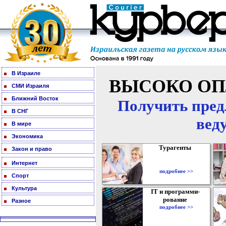
В Израиле
ВЫСОКО ОП
СМИ Израиля
Ближний Восток
Получить пред
В СНГ
вед
В мире
Экономика
Турагенты
Закон и право
Интернет
подробнее >>
Спорт
Культура
IT и программи-
рование
Разное
подробнее >>