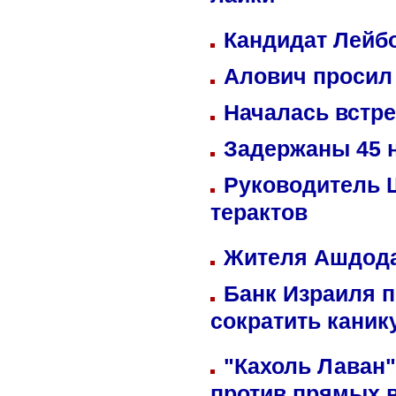
лайки
Кандидат Лейбо
Алович просил 
Началась встре
Задержаны 45 н
Руководитель 
терактов
Жителя Ашдода
Банк Израиля п
сократить кани
"Кахоль Лаван