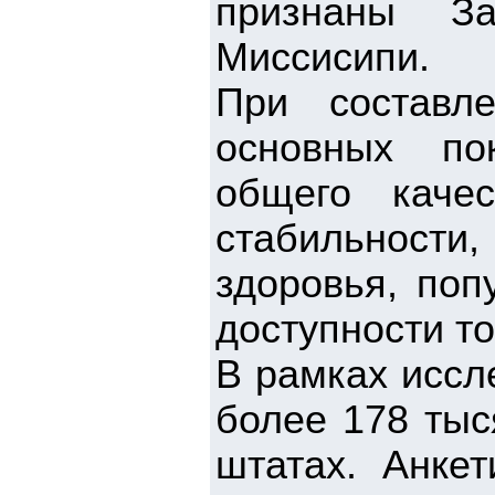
признаны За
Миссисипи.
При составл
основных по
общего каче
стабильност
здоровья, поп
доступности т
В рамках иссл
более 178 тыс
штатах. Анке