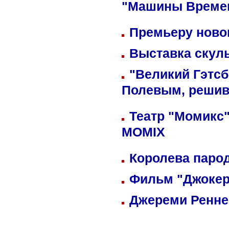
"Машины Време
Премьеру новог
Выставка скуль
"Великий Гэтсб
Полевым, решив
Театр "Момикс"
MOMIX
Королева парод
Фильм "Джокер
Джереми Реннер