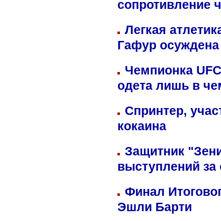
сопротивление 
Легкая атлетик
Гафур осуждена 
Чемпионка UFC
одета лишь в че
Спринтер, учас
кокаина
Защитник "Зен
выступлений за
Финал Итоговог
Эшли Барти