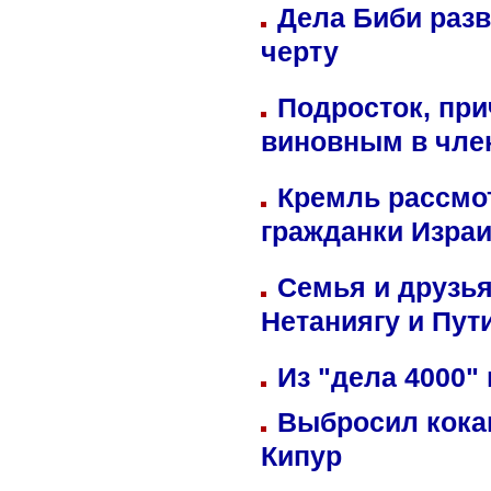
Дела Биби разв
черту
Подросток, при
виновным в член
Кремль рассмо
гражданки Изра
Семья и друзь
Нетаниягу и Пут
Из "дела 4000"
Выбросил кока
Кипур