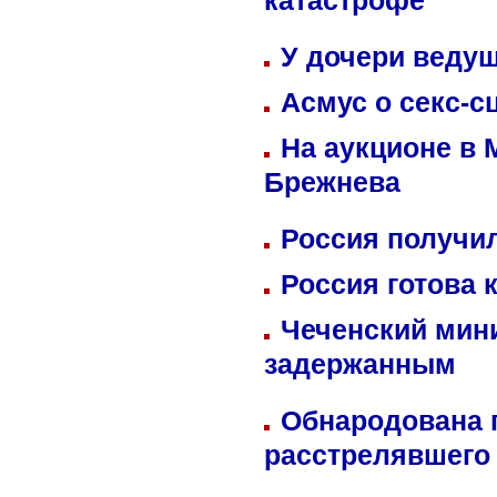
катастрофе
У дочери веду
Асмус о секс-с
На аукционе в 
Брежнева
Россия получил
Россия готова 
Чеченский мин
задержанным
Обнародована п
расстрелявшего