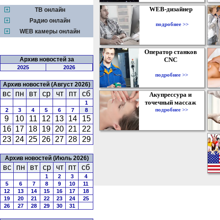
WEB-дизайнер
ТВ онлайн
Радио онлайн
подробнее >>
WEB камеры онлайн
Оператор станков
Архив новостей за
CNC
2025
2026
подробнее >>
Архив новостей (Август 2026)
вс
пн
вт
ср
чт
пт
сб
Акупрессура и
точечный массаж
1
подробнее >>
2
3
4
5
6
7
8
9
10
11
12
13
14
15
16
17
18
19
20
21
22
23
24
25
26
27
28
29
Архив новостей (Июль 2026)
вс
пн
вт
ср
чт
пт
сб
1
2
3
4
5
6
7
8
9
10
11
12
13
14
15
16
17
18
19
20
21
22
23
24
25
26
27
28
29
30
31