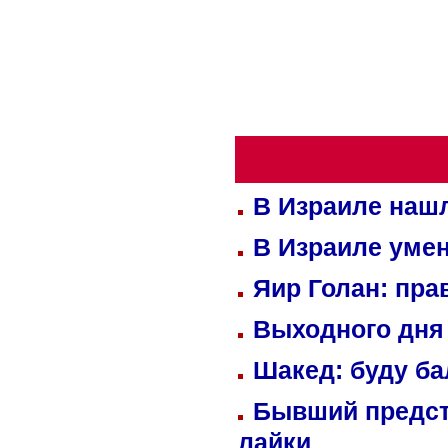
В Израиле нашл
В Израиле уме
Яир Голан: пра
Выходного дня 
Шакед: буду б
Бывший предст