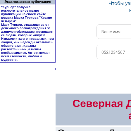
Эксклюзивная публикация
"Курьер" получил
исключительное право
публикации на своем сайте
романа Марка Туркова "
Кратно
четырем
".
Марк Турков, отказавшись от
денежного вознаграждения за
данную публикацию, посвящает
ее людям, которые живут в
Израиле и за его пределами, тем
людям, чьи надежды оказались
обманутыми, идеалы
растоптанными, а мечты
несбывшимися. Автор желает
всем стойкости, любви и
мудрости.
Северная 