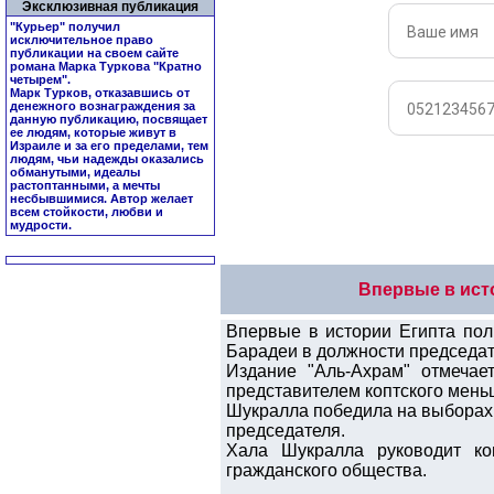
Эксклюзивная публикация
"Курьер" получил
исключительное право
публикации на своем сайте
романа Марка Туркова "
Кратно
четырем
".
Марк Турков, отказавшись от
денежного вознаграждения за
данную публикацию, посвящает
ее людям, которые живут в
Израиле и за его пределами, тем
людям, чьи надежды оказались
обманутыми, идеалы
растоптанными, а мечты
несбывшимися. Автор желает
всем стойкости, любви и
мудрости.
Впервые в ист
Впервые в истории Египта пол
Барадеи в должности председат
Издание "Аль-Ахрам" отмечае
представителем коптского мень
Шукралла победила на выборах 
председателя.
Хала Шукралла руководит кон
гражданского общества.