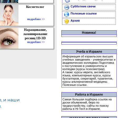
Косметолог
Субботние свечи
Полезные ссылки
подробнее >>
Архив
Наращивание,
Новинка!
ламинирование
ресниц 1D-3D
подробнее >>
Учеба в Израиле
Информация об израильских высших
учебных заведениях - университетах и
академических колледжах.Подготовка
к поступлению в университеты и
колледжи (курсы психометрии).
А также: курсы иврита, английского
языка, компьютерные курсы, курсы
бухгалтеров, секретарей, турагентов,
курсы альтернативной медицины.
Полезные ссылки.
Работа в Израиле
Самая большая подборка ссылок на
доски объявлений, бюро по
трудоустройству, сайты по поиску
работы в Hi-Tech в Израиле.