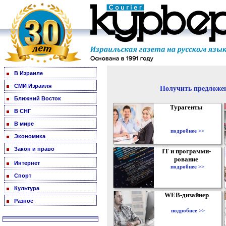
В Израиле
СМИ Израиля
Получить предложен
Ближний Восток
Турагенты
В СНГ
В мире
подробнее >>
Экономика
Закон и право
IT и программи-
рование
Интернет
подробнее >>
Спорт
Культура
WEB-дизайнер
Разное
подробнее >>