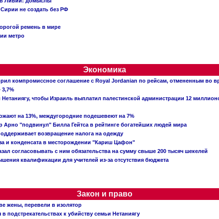
 в Ливии: домыслы
Сирии не создать без РФ
орогой ремень в мире
ции метро
Экономика
рил компромиссное соглашение с Royal Jordanian по рейсам, отмененным во 
 3,7%
ал Нетаниягу, чтобы Израиль выплатил палестинской администрации 12 миллио
рожают на 13%, междугородние подешевеют на 7%
 Арно "подвинул" Билла Гейтса в рейтинге богатейших людей мира
поддерживает возвращение налога на одежду
аза и конденсата в месторождении "Кариш Цафон"
зал согласовывать с ним обязательства на сумму свыше 200 тысяч шекелей
шения квалификации для учителей из-за отсутствия бюджета
Закон и право
ве жены, перевели в изолятор
в подстрекательствах к убийству семьи Нетаниягу