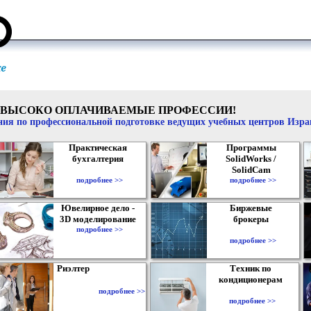
ВЫСОКО ОПЛАЧИВАЕМЫЕ ПРОФЕССИИ!
ия по профессиональной подготовке ведущих учебных центров Изр
Практическая
Программы
бухгалтерия
SolidWorks /
SolidCam
подробнее >>
подробнее >>
Ювелирное дело -
Биржевые
3D моделирование
брокеры
подробнее >>
подробнее >>
Риэлтер
Техник по
кондиционерам
подробнее >>
подробнее >>