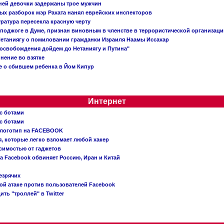
тней девочки задержаны трое мужчин
х разборок мэр Рахата нанял еврейских инспекторов
ратура пересекла красную черту
 поджоге в Думе, признан виновным в членстве в террористической организац
етаниягу о помиловании гражданки Израиля Наамы Иссахар
 освобождения дойдем до Нетаниягу и Путина"
инение во взятке
 о сбившем ребенка в Йом Кипур
Интернет
с ботами
с ботами
 логотип на FACEBOOK
, которые легко взломает любой хакер
симостью от гаджетов
ва Facebook обвиняет Россию, Иран и Китай
езрячих
й атаке против пользователей Facebook
ть "троллей" в Twitter