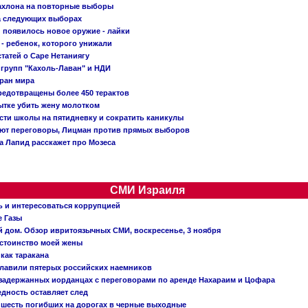
Кахлона на повторные выборы
а следующих выборах
появилось новое оружие - лайки
- ребенок, которого унижали
татей о Саре Нетаниягу
 групп "Кахоль-Лаван" и НДИ
тран мира
редотвращены более 450 терактов
тке убить жену молотком
сти школы на пятидневку и сократить каникулы
ают переговоры, Лицман против прямых выборов
 а Лапид расскажет про Мозеса
СМИ Израиля
ь и интересоваться коррупцией
е Газы
й дом. Обзор ивритоязычных СМИ, воскресенье, 3 ноября
остоинство моей жены
 как таракана
главили пятерых российских наемников
о задержанных иорданцах с переговорами по аренде Нахараим и Цофара
едность оставляет след
: шесть погибших на дорогах в черные выходные