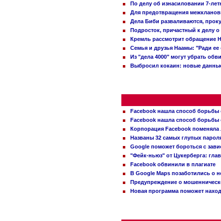
По делу об изнасиловании 7-ле
Для предотвращения межклановы
Дела Биби разваливаются, проку
Подросток, причастный к делу о
Кремль рассмотрит обращение Н
Семья и друзья Наамы: "Ради ее
Из "дела 4000" могут убрать обв
Выбросил кокаин: новые данные
Facebook нашла способ борьбы 
Facebook нашла способ борьбы 
Корпорация Facebook поменяла
Названы 32 самых глупых пароля
Google поможет бороться с зави
"Фейк-ньюз" от Цукерберга: гла
Facebook обвинили в плагиате
В Google Maps позаботились о н
Предупреждение о мошенническо
Новая программа поможет находи