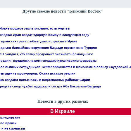
Другие свежие новости "Ближний Восток"
Иране мощное землетрясение: есть жертвы
зведка: Иран создат ядерную бомбу в следующем году
 иранских гранат гибнут демонстранты в Ираке
доган: ближайшее окружение Багдади стремится в Турцию
Н ожидает, что Катар продолжит оказывать помощь Газе
ордания предложила компенсацию израильским фермерам
ое бывших сотрудников Twitter обвиняются в шпионаже в пользу Саудовской 
змущение прокуроров: Охана исказил реалии
А создают новые базы в нефтеносных районах Сирии
рецкие спецслужбы задержали сестру Абу Бакра аль-Багдади
Новости в других разделах
В Израиле
40 тысяч лет
тво врачей
и и не сионисты