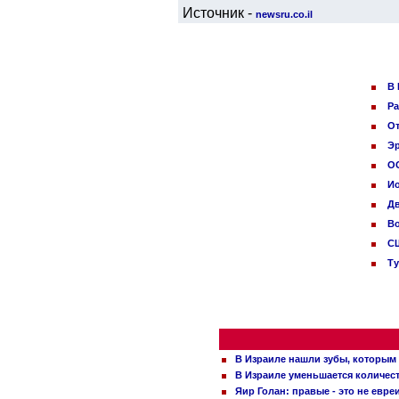
Источник -
newsru.co.il
В 
Ра
От
Эр
ОО
И
Дв
Во
СШ
Ту
В Израиле нашли зубы, которым 
В Израиле уменьшается количес
Яир Голан: правые - это не евре