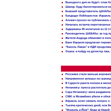
Выходного дня не будет: план 
Шакед: буду баллотироваться н
Бывший представитель ЦАХАЛа: 
Кандидат Лейбористов: Израиль 
Алович просил не публиковать с
Началась встреча переговорных
Задержаны 45 нелегалов из 12 с
Руководитель ШАБАКа: за год п
Жителя Ашдода обвиняют в попы
Банк Израиля предлагает переве
"Кахоль Лаван" и НДИ продолж
Охана: я пойду на детектор лжи,
Россияне стали меньше вороват
Напряженное затишье на границ
В Сдероте ракета попала в жило
Нетаниягу: пресса растоптала д
Сара Нетаниягу: меня раздавили
СМИ: в Мозамбике убили и обез
Израиль хочет связать вопрос 
Тысяча критических дней, или Б
"Исраэль а-Йом": Беда за бедой