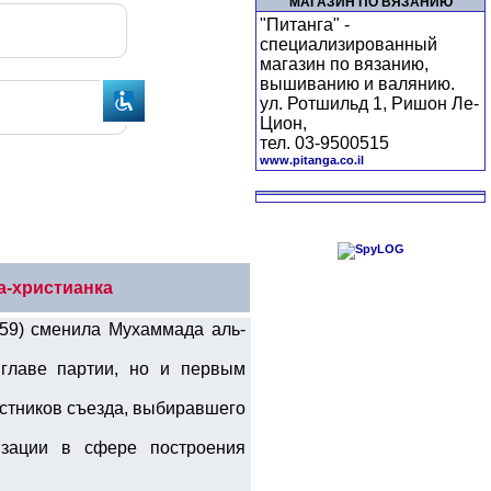
МАГАЗИН ПО ВЯЗАНИЮ
"Питанга" -
специализированный
магазин по вязанию,
вышиванию и валянию.
ул. Ротшильд 1, Ришон Ле-
Цион,
тел. 03-9500515
www.pitanga.co.il
а-христианка
59) сменила Мухаммада аль-
 главе партии, но и первым
астников съезда, выбиравшего
изации в сфере построения