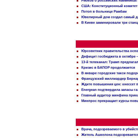
Рябков о российских наемниках
США: Конституционный комитет 
Потоп в больнице Рамбам
Ювелирный дом создал самый д
В Киеве заминировали три стан
Юрсоветник правительства оспо
Дефицит госбюджета в октябре –
13-й телеканал: Трамп предлаг
Кризис в БАПОР продолжается
В январе городские такси подо
Французский миллиардер Бернар
Ждите повышения цен: кнессет 
Energean подтвердила запасы г
Главный аудитор минфина прика
Минпрос прекращает курсы повы
Врача, подозреваемого в убийст
Житель Ашкелона подозревается 