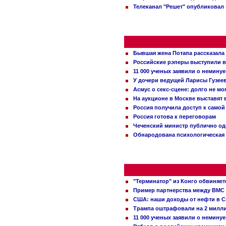
Телеканал "Решет" опубликовал 
Бывшая жена Потапа рассказала
Российские рэперы выступили в
11 000 ученых заявили о немину
У дочери ведущей Ларисы Гузее
Асмус о секс-сцене: долго не м
На аукционе в Москве выставят
Россия получила доступ к самой
Россия готова к переговорам
Чеченский министр публично о
Обнародована психологическая 
"Терминатор" из Конго обвиняет
Пример партнерства между ВМС
США: наши доходы от нефти в С
Трампа оштрафовали на 2 милл
11 000 ученых заявили о немину