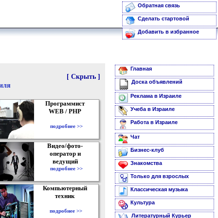
Обратная связь
Сделать стартовой
Добавить в избранное
Главная
[ Скрыть ]
Доска объявлений
аиля
Реклама в Израиле
Программист
Учеба в Израиле
WEB / PHP
Работа в Израиле
подробнее >>
Чат
Видео/фото-
Бизнес-клуб
оператор и
ведущий
Знакомства
подробнее >>
Только для взрослых
Компьютерный
Классическая музыка
техник
Культура
подробнее >>
Литературный Курьер