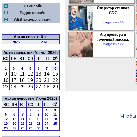
ТВ онлайн
Оператор станков
CNC
Радио онлайн
WEB камеры онлайн
подробнее >>
Акупрессура и
Архив новостей за
точечный массаж
2025
2026
подробнее >>
Архив новостей (Август 2026)
вс
пн
вт
ср
чт
пт
сб
1
2
3
4
5
6
7
8
9
10
11
12
13
14
15
16
17
18
19
20
21
22
23
24
25
26
27
28
29
Архив новостей (Июль 2026)
вс
пн
вт
ср
чт
пт
сб
1
2
3
4
5
6
7
8
9
10
11
12
13
14
15
16
17
18
19
20
21
22
23
24
25
26
27
28
29
30
31