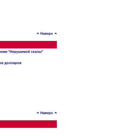
Наверх
время "Нерушимой скалы"
нов долларов
Наверх