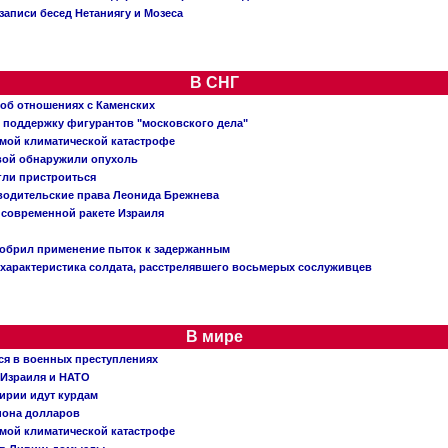
записи бесед Нетаниягу и Мозеса
В СНГ
 об отношениях с Каменских
 поддержку фигурантов "московского дела"
емой климатической катастрофе
вой обнаружили опухоль
огли пристроиться
 водительские права Леонида Брежнева
 современной ракете Израиля
добрил применение пыток к задержанным
характеристика солдата, расстрелявшего восьмерых сослуживцев
В мире
ся в военных преступлениях
 Израиля и НАТО
ирии идут курдам
иона долларов
емой климатической катастрофе