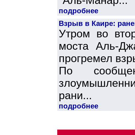
"Аль-Манар...
подробнее
Взрыв в Каире: ран
Утром во втор
моста Аль-Дж
прогремел взр
По сообще
злоумышленник
рани...
подробнее