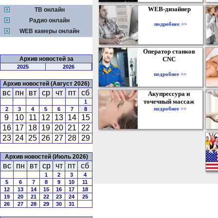
WEB-дизайнер
ТВ онлайн
Радио онлайн
подробнее >>
WEB камеры онлайн
Оператор станков
Архив новостей за
CNC
2025
2026
подробнее >>
Архив новостей (Август 2026)
вс
пн
вт
ср
чт
пт
сб
Акупрессура и
точечный массаж
1
подробнее >>
2
3
4
5
6
7
8
9
10
11
12
13
14
15
16
17
18
19
20
21
22
23
24
25
26
27
28
29
Архив новостей (Июль 2026)
вс
пн
вт
ср
чт
пт
сб
1
2
3
4
5
6
7
8
9
10
11
12
13
14
15
16
17
18
19
20
21
22
23
24
25
26
27
28
29
30
31