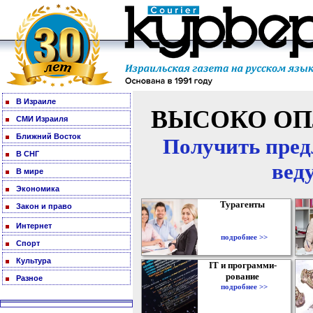
В Израиле
ВЫСОКО ОП
СМИ Израиля
Ближний Восток
Получить пред
В СНГ
вед
В мире
Экономика
Турагенты
Закон и право
Интернет
подробнее >>
Спорт
Культура
IT и программи-
рование
Разное
подробнее >>