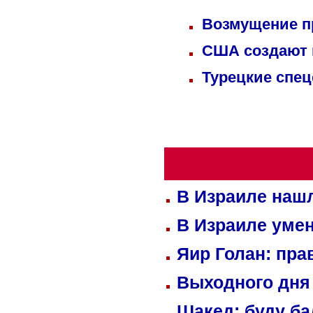
Возмущение п
США создают 
Турецкие спец
В Израиле нашл
В Израиле уме
Яир Голан: пра
Выходного дня 
Шакед: буду б