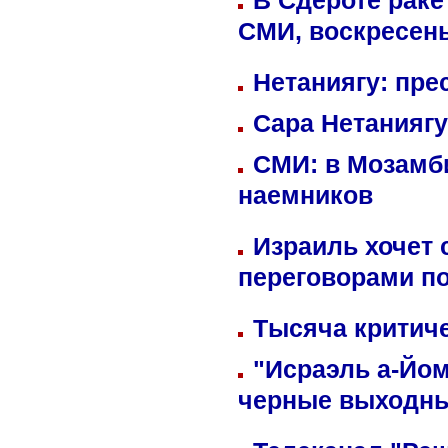
В Сдероте раке
СМИ, воскресень
Нетаниягу: пре
Сара Нетаниягу
СМИ: в Мозамби
наемников
Израиль хочет 
переговорами п
Тысяча критиче
"Исраэль а-Йом
черные выходн