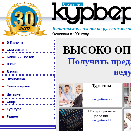
В Израиле
ВЫСОКО ОП
СМИ Израиля
Ближний Восток
Получить пред
В СНГ
вед
В мире
Экономика
Турагенты
Закон и право
Интернет
подробнее >>
Спорт
Культура
IT и программи-
рование
Разное
подробнее >>