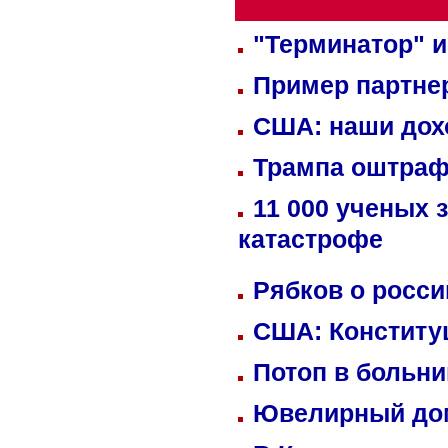
"Терминатор" и
Пример партне
США: наши дох
Трампа оштраф
11 000 ученых 
катастрофе
Рябков о росс
США: Конститу
Потоп в больн
Ювелирный дом