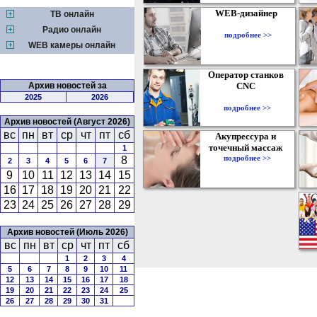
WEB-дизайнер
ТВ онлайн
Радио онлайн
подробнее >>
WEB камеры онлайн
Оператор станков
Архив новостей за
CNC
2025
2026
подробнее >>
Архив новостей (Август 2026)
вс
пн
вт
ср
чт
пт
сб
Акупрессура и
точечный массаж
1
подробнее >>
8
2
3
4
5
6
7
9
10
11
12
13
14
15
16
17
18
19
20
21
22
23
24
25
26
27
28
29
Архив новостей (Июль 2026)
вс
пн
вт
ср
чт
пт
сб
1
2
3
4
5
6
7
8
9
10
11
12
13
14
15
16
17
18
19
20
21
22
23
24
25
26
27
28
29
30
31