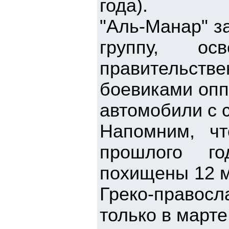
года).
"Аль-Манар" з
группу, ос
правительст
боевиками опп
автомобили с с
Напомним, ч
прошлого го
похищены 12 м
Греко-право
только в марте