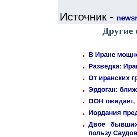
Источник -
newsr
Другие 
В Иране мощн
Разведка: Ира
От иранских г
Эрдоган: бли
ООН ожидает, 
Иордания пре
Двое бывших
пользу Саудо