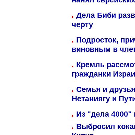
нанял еврейских
Дела Биби разв
черту
Подросток, при
виновным в член
Кремль рассмо
гражданки Изра
Семья и друзь
Нетаниягу и Пут
Из "дела 4000"
Выбросил кока