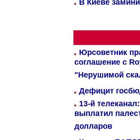
В Киеве замини
Юрсоветник пр
соглашение с Ro
"Нерушимой ска
Дефицит госбюд
13-й телеканал
выплатил палес
долларов