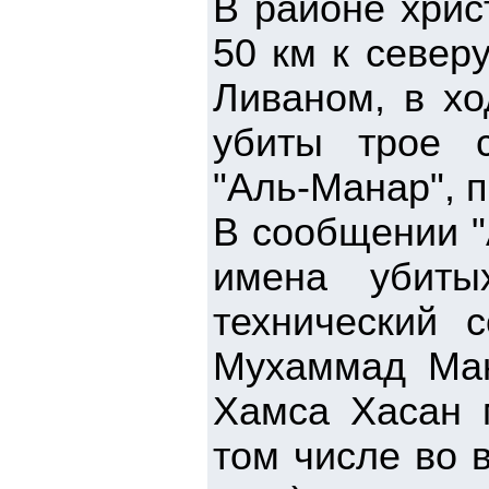
В районе хрис
50 км к север
Ливаном, в хо
убиты трое с
"Аль-Манар", 
В сообщении "
имена убиты
технический 
Мухаммад Ман
Хамса Хасан м
том числе во 