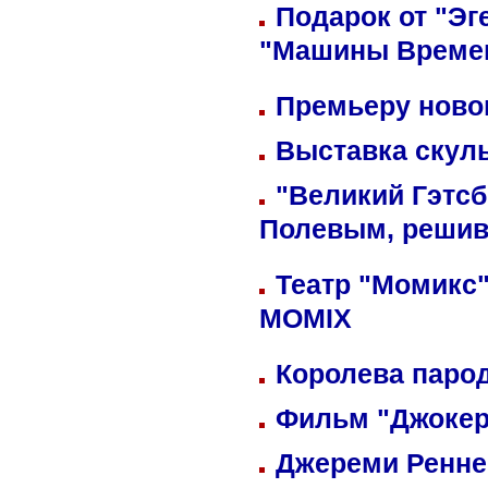
Подарок от "Эг
"Машины Време
Премьеру новог
Выставка скуль
"Великий Гэтсб
Полевым, решив
Театр "Момикс"
MOMIX
Королева парод
Фильм "Джокер
Джереми Реннер