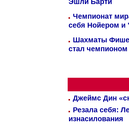
Эшли Барти
Чемпионат мир
себя Нойером и 
Шахматы Фишер
стал чемпионом
Джеймс Дин «сн
Резала себя: Л
изнасилования