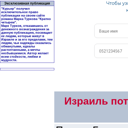
Эксклюзивная публикация
"Курьер" получил
исключительное право
публикации на своем сайте
романа Марка Туркова "
Кратно
четырем
".
Марк Турков, отказавшись от
денежного вознаграждения за
данную публикацию, посвящает
ее людям, которые живут в
Израиле и за его пределами, тем
людям, чьи надежды оказались
обманутыми, идеалы
растоптанными, а мечты
несбывшимися. Автор желает
всем стойкости, любви и
мудрости.
Израиль пот