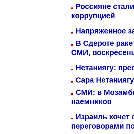
Россияне стали
коррупцией
Напряженное за
В Сдероте раке
СМИ, воскресень
Нетаниягу: пре
Сара Нетаниягу
СМИ: в Мозамби
наемников
Израиль хочет 
переговорами п