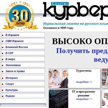
В Израиле
ВЫСОКО ОП
СМИ Израиля
Ближний Восток
Получить пред
В СНГ
вед
В мире
Экономика
Турагенты
Закон и право
Интернет
подробнее >>
Спорт
Культура
IT и программи-
рование
Разное
подробнее >>