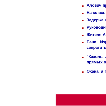
Алович пр
Началась
Задержаны
Руководи
Жителя А
Банк Из
сократит
"Кахоль
прямых 
Охана: я 