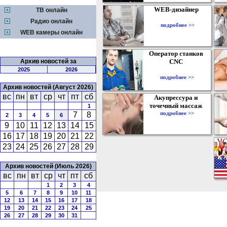
WEB-дизайнер
ТВ онлайн
Радио онлайн
подробнее >>
WEB камеры онлайн
Оператор станков
Архив новостей за
CNC
2025
2026
подробнее >>
Архив новостей (Август 2026)
вс
пн
вт
ср
чт
пт
сб
Акупрессура и
точечный массаж
1
подробнее >>
7
8
2
3
4
5
6
9
10
11
12
13
14
15
16
17
18
19
20
21
22
23
24
25
26
27
28
29
Архив новостей (Июль 2026)
вс
пн
вт
ср
чт
пт
сб
1
2
3
4
5
6
7
8
9
10
11
12
13
14
15
16
17
18
19
20
21
22
23
24
25
26
27
28
29
30
31