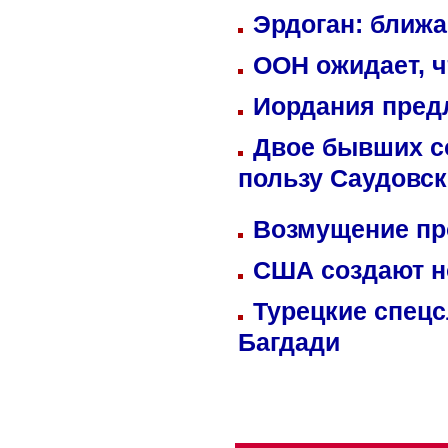
Эрдоган: ближ
ООН ожидает, ч
Иордания пред
Двое бывших со
пользу Саудовс
Возмущение пр
США создают н
Турецкие спецс
Багдади