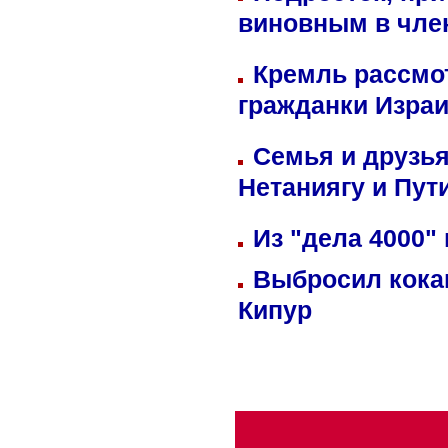
виновным в член
Кремль рассмо
гражданки Изра
Семья и друзь
Нетаниягу и Пут
Из "дела 4000"
Выбросил кока
Кипур