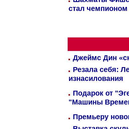
стал чемпионом
Джеймс Дин «сн
Резала себя: Л
изнасилования
Подарок от "Эг
"Машины Време
Премьеру новог
Выставка скуль