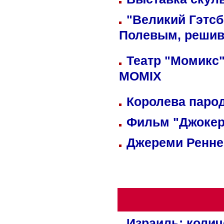
"Великий Гэтсб
Полевым, решив
Театр "Момикс"
MOMIX
Королева парод
Фильм "Джокер
Джереми Реннер
Израиль: колич