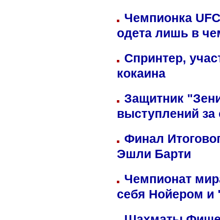
Чемпионка UFC
одета лишь в че
Спринтер, учас
кокаина
Защитник "Зен
выступлений за
Финал Итоговог
Эшли Барти
Чемпионат мир
себя Нойером и 
Шахматы Фишер