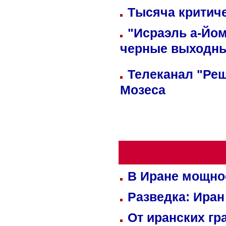
Тысяча критиче
"Исраэль а-Йом
черные выходн
Телеканал "Реш
Мозеса
В Иране мощно
Разведка: Иран
От иранских гр