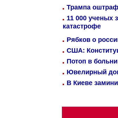
Трампа оштраф
11 000 ученых 
катастрофе
Рябков о росс
США: Конститу
Потоп в больн
Ювелирный дом
В Киеве замини