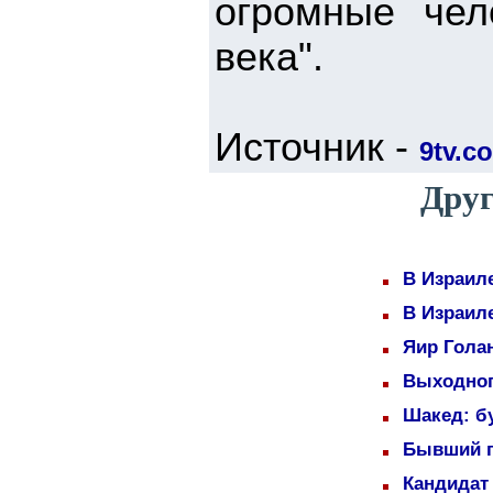
огромные чел
века".
Источник -
9tv.co
Друг
В Израил
В Израил
Яир Голан
Выходног
Шакед: б
Бывший п
Кандидат 