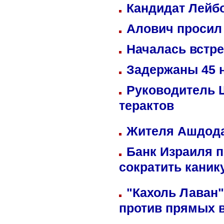
Кандидат Лейбо
Алович просил 
Началась встре
Задержаны 45 н
Руководитель 
терактов
Жителя Ашдода
Банк Израиля п
сократить кани
"Кахоль Лаван
против прямых 