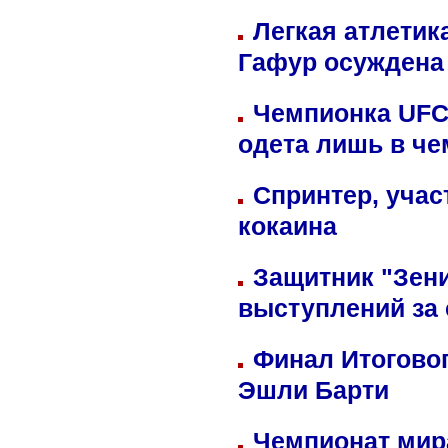
Легкая атлетик
Гафур осуждена 
Чемпионка UFC
одета лишь в че
Спринтер, учас
кокаина
Защитник "Зен
выступлений за
Финал Итоговог
Эшли Барти
Чемпионат мир