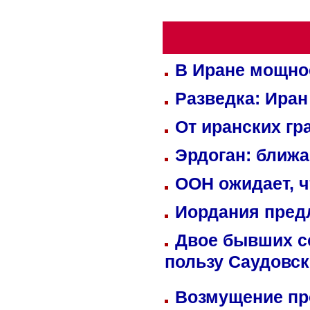
В Иране мощно
Разведка: Иран
От иранских гр
Эрдоган: ближ
ООН ожидает, ч
Иордания пред
Двое бывших со
пользу Саудовс
Возмущение пр