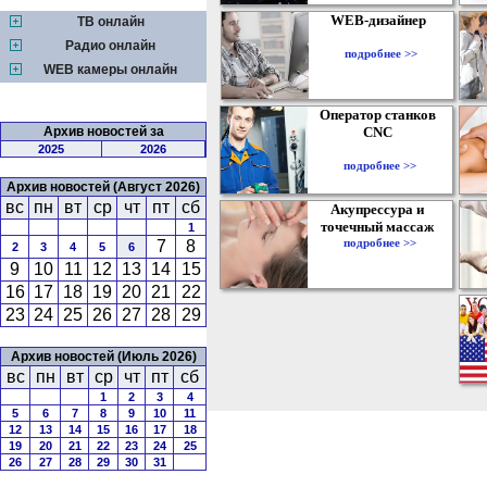
WEB-дизайнер
ТВ онлайн
Радио онлайн
подробнее >>
WEB камеры онлайн
Оператор станков
Архив новостей за
CNC
2025
2026
подробнее >>
Архив новостей (Август 2026)
вс
пн
вт
ср
чт
пт
сб
Акупрессура и
точечный массаж
1
подробнее >>
7
8
2
3
4
5
6
9
10
11
12
13
14
15
16
17
18
19
20
21
22
23
24
25
26
27
28
29
Архив новостей (Июль 2026)
вс
пн
вт
ср
чт
пт
сб
1
2
3
4
5
6
7
8
9
10
11
12
13
14
15
16
17
18
19
20
21
22
23
24
25
26
27
28
29
30
31