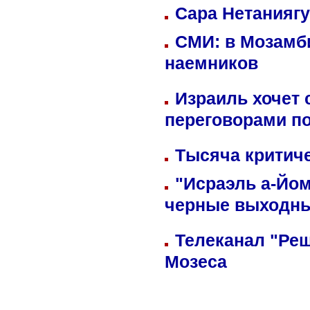
Сара Нетаниягу
СМИ: в Мозамби
наемников
Израиль хочет 
переговорами п
Тысяча критиче
"Исраэль а-Йом
черные выходн
Телеканал "Реш
Мозеса