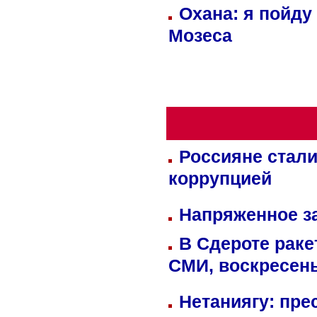
Охана: я пойду
Мозеса
Россияне стали
коррупцией
Напряженное за
В Сдероте раке
СМИ, воскресень
Нетаниягу: пре