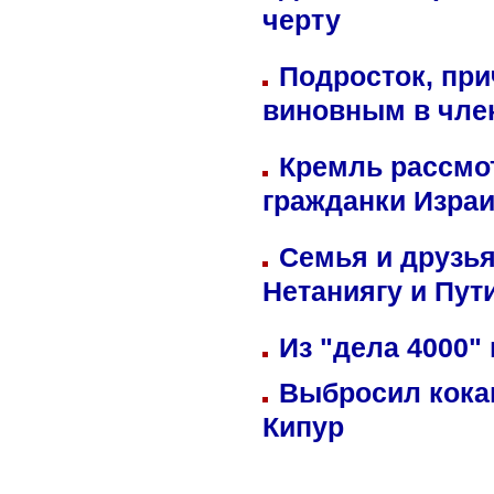
черту
Подросток, при
виновным в член
Кремль рассмо
гражданки Изра
Семья и друзь
Нетаниягу и Пут
Из "дела 4000"
Выбросил кока
Кипур