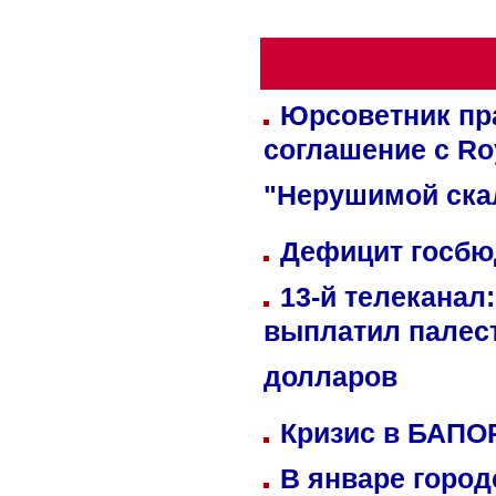
Юрсоветник пр
соглашение с Ro
"Нерушимой ска
Дефицит госбюд
13-й телеканал
выплатил палес
долларов
Кризис в БАПО
В январе город