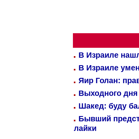
В Израиле нашл
В Израиле уме
Яир Голан: пра
Выходного дня 
Шакед: буду б
Бывший предст
лайки