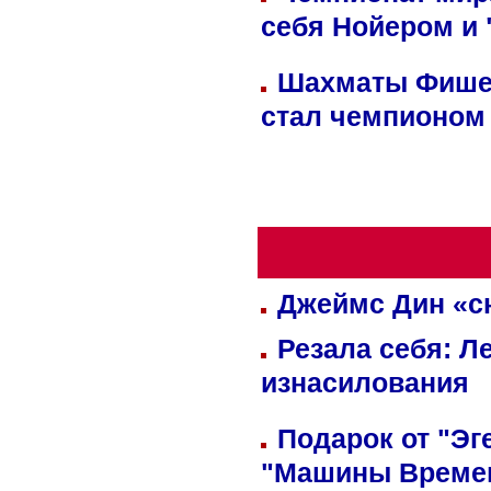
себя Нойером и 
Шахматы Фишер
стал чемпионом
Джеймс Дин «сн
Резала себя: Л
изнасилования
Подарок от "Эг
"Машины Време