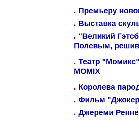
Премьеру новог
Выставка скуль
"Великий Гэтсб
Полевым, решив
Театр "Момикс"
MOMIX
Королева парод
Фильм "Джокер
Джереми Реннер