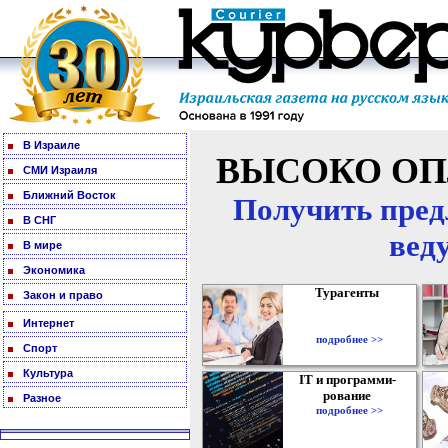
В Израиле
ВЫСОКО ОП
СМИ Израиля
Ближний Восток
Получить пред
В СНГ
вед
В мире
Экономика
Турагенты
Закон и право
Интернет
подробнее >>
Спорт
Культура
IT и программи-
рование
Разное
подробнее >>