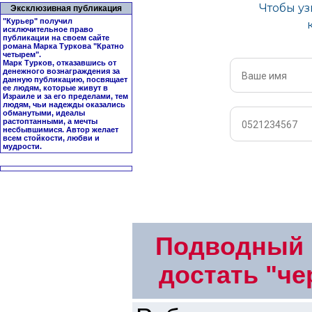
Эксклюзивная публикация
"Курьер" получил
исключительное право
публикации на своем сайте
романа Марка Туркова "
Кратно
четырем
".
Марк Турков, отказавшись от
денежного вознаграждения за
данную публикацию, посвящает
ее людям, которые живут в
Израиле и за его пределами, тем
людям, чьи надежды оказались
обманутыми, идеалы
растоптанными, а мечты
несбывшимися. Автор желает
всем стойкости, любви и
мудрости.
Подводный р
достать "ч