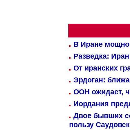
В Иране мощно
Разведка: Иран
От иранских гр
Эрдоган: ближ
ООН ожидает, ч
Иордания пред
Двое бывших со
пользу Саудовс