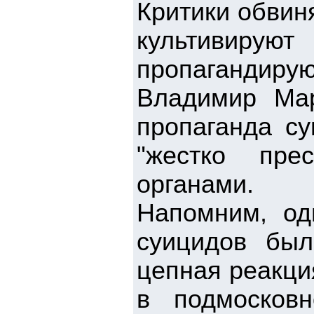
Критики обвин
культивирую
пропагандир
Владимир Ма
пропаганда с
"жестко пре
органами.
Напомним, од
суицидов был
цепная реакци
в подмосков