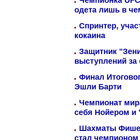
Чемпионка UFC
одета лишь в че
Спринтер, учас
кокаина
Защитник "Зен
выступлений за
Финал Итоговог
Эшли Барти
Чемпионат мир
себя Нойером и 
Шахматы Фишер