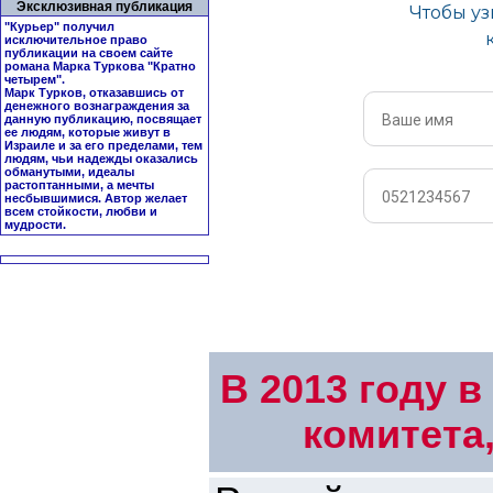
Эксклюзивная публикация
"Курьер" получил
исключительное право
публикации на своем сайте
романа Марка Туркова "
Кратно
четырем
".
Марк Турков, отказавшись от
денежного вознаграждения за
данную публикацию, посвящает
ее людям, которые живут в
Израиле и за его пределами, тем
людям, чьи надежды оказались
обманутыми, идеалы
растоптанными, а мечты
несбывшимися. Автор желает
всем стойкости, любви и
мудрости.
В 2013 году 
комитета,