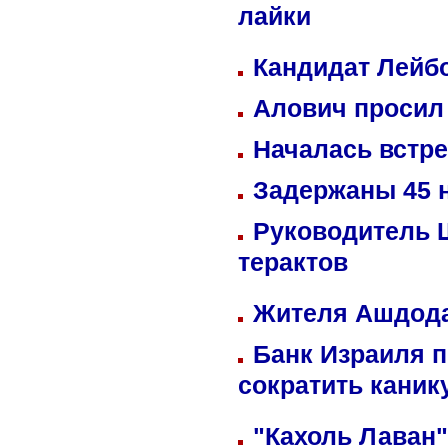
лайки
Кандидат Лейбо
Алович просил 
Началась встре
Задержаны 45 н
Руководитель 
терактов
Жителя Ашдода
Банк Израиля п
сократить кани
"Кахоль Лаван