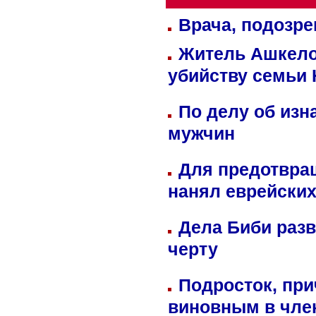
Врача, подозре
Житель Ашкелон
убийству семьи 
По делу об изн
мужчин
Для предотвра
нанял еврейских
Дела Биби разв
черту
Подросток, при
виновным в член