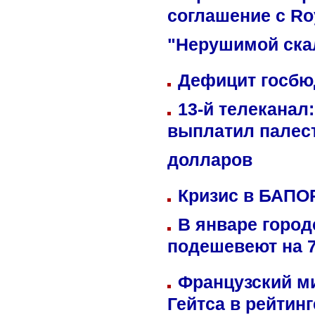
соглашение с Ro
"Нерушимой ска
Дефицит госбюд
13-й телеканал
выплатил палес
долларов
Кризис в БАПО
В январе город
подешевеют на 
Французский м
Гейтса в рейтин