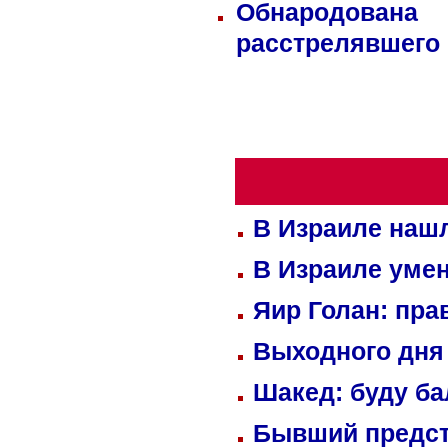
Обнародована
расстрелявшего
В Израиле нашл
В Израиле уме
Яир Голан: пра
Выходного дня 
Шакед: буду б
Бывший предст