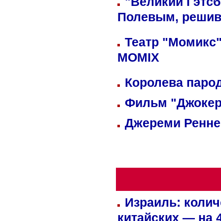
"Великий Гэтсб
Полевым, решив
Театр "Момикс"
MOMIX
Королева парод
Фильм "Джокер
Джереми Реннер
Израиль: колич