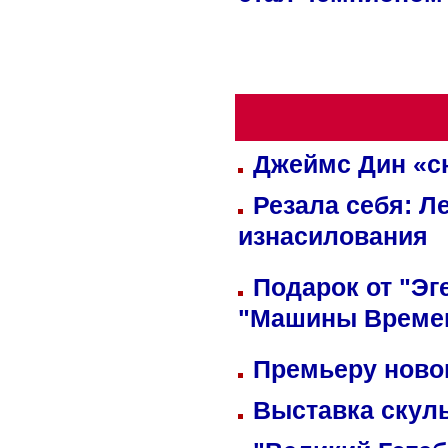
стал чемпионом
Джеймс Дин «сн
Резала себя: Л
изнасилования
Подарок от "Эг
"Машины Време
Премьеру новог
Выставка скуль