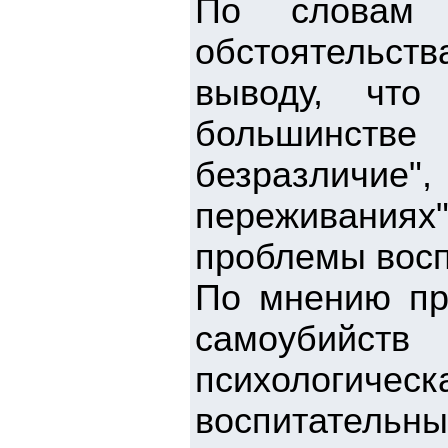
По словам М
обстоятельст
выводу, что
большинстве
безразличие",
переживания
проблемы восп
По мнению пр
самоубийст
психологи
воспитательн