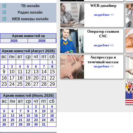
WEB-дизайнер
ТВ онлайн
Радио онлайн
подробнее >>
WEB камеры онлайн
Оператор станков
Архив новостей за
CNC
2025
2026
подробнее >>
Архив новостей (Август 2026)
вс
пн
вт
ср
чт
пт
сб
Акупрессура и
точечный массаж
1
подробнее >>
2
3
4
5
6
7
8
9
10
11
12
13
14
15
16
17
18
19
20
21
22
23
24
25
26
27
28
29
Архив новостей (Июль 2026)
вс
пн
вт
ср
чт
пт
сб
1
2
3
4
5
6
7
8
9
10
11
12
13
14
15
16
17
18
19
20
21
22
23
24
25
26
27
28
29
30
31