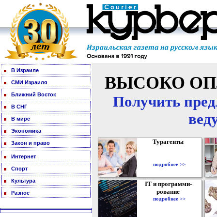
В Израиле
ВЫСОКО ОП
СМИ Израиля
Ближний Восток
Получить пред
В СНГ
вед
В мире
Экономика
Турагенты
Закон и право
Интернет
подробнее >>
Спорт
Культура
IT и программи-
рование
Разное
подробнее >>